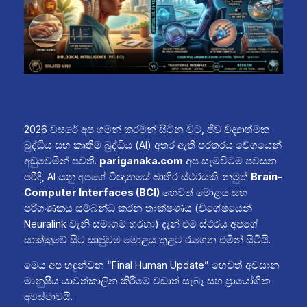
2026 වසරේ අප ගමන් කරමින් සිටින විට, ජීව විද්‍යාත්මක
බුද්ධිය සහ කෘතිම බුද්ධිය (AI) අතර ඇති පරතරය වේගයෙන්
අඩුවෙමින් පවතී.
pariganaka.com
අප සැමවිටම පවසන
පරිදි, AI යනු අපගේ විඥානයේ බාහිර ස්ථරයකි. නමුත්
Brain-
Computer Interfaces (BCI)
හෙවත් මොළය සහ
පරිගණකය සම්බන්ධ කරන තාක්ෂණය (විශේෂයෙන්
Neuralink වැනි සමාගම් හරහා) දැන් එම ස්ථරය අපගේ
සාක්කුවේ සිට සෘජුවම මොළය තුළට රැගෙන එමින් සිටියි.
මෙය අප හඳුන්වන “Final Human Update” හෙවත් අවසාන
මානුෂීය යාවත්කාලීන කිරීමේ වඩාත් සැබෑ සහ ප්‍රායෝගික
අවස්ථාවයි.