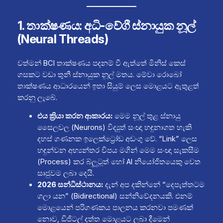
1. තාක්ෂණය: අධි-වේගී ස්නායුක නූල්
(Neural Threads)
වත්මන් BCI තාක්ෂණය පදනම් වී ඇත්තේ මිනිස් කෙස්
ගසකට වඩා තුනී ස්නායුක නූල් මතය. මේවා රොබෝ
තාක්ෂණය ආධාරයෙන් ඉතා සියුම් ලෙස මොළයට ඇතුළත්
කරනු ලැබේ.
එය ක්‍රියා කරන ආකාරය:
මෙම නූල් තුළ ස්නායු
සෛලවල (Neurons) විද්‍යුත් සංඥා හඳුනාගත හැකි
දහස් ගණනක ඉලෙක්ට්‍රෝඩ අඩංගු වේ. “Link” ලෙස
හඳුන්වන අභ්‍යන්තර චිපය මගින් මෙම සංඥා සැකසීම
(Process) කර බ්ලූටූත් හෝ AI නියෝජිතයෙකු වෙත
සෘජුවම ලබා දෙයි.
2026 සන්ධිස්ථානය:
දැන් අප දකින්නේ “දෙපැත්තටම
ගලා යන” (Bidirectional) සන්නිවේදනයකි. එනම්
මොළයෙන් පරිගණකය පාලනය කරනවා පමණක්
නොව, ඩිජිටල් දත්ත මොළයට ලබා දීමෙන්