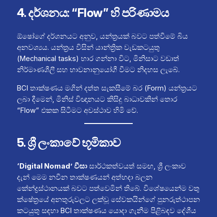
4. දර්ශනය: “Flow” හි පරිණාමය
ඕෂෝගේ දර්ශනයට අනුව, යන්ත්‍රයක් බවට පත්වීමේ බිය
අනවශ්‍යය. යන්ත්‍රය විසින් යාන්ත්‍රික වැඩකටයුතු
(Mechanical tasks) භාර ගන්නා විට, මිනිසාට වඩාත්
නිර්මාණශීලී සහ භාවනානුයෝගී වීමට නිදහස ලැබේ.
BCI තාක්ෂණය මගින් දත්ත සැකසීමේ බර (Form) යන්ත්‍රයට
ලබා දීමෙන්, මිනිස් විඥානයට කිසිදු බාධාවකින් තොර
“Flow” එකක සිටීමට අවස්ථාව හිමි වේ.
5. ශ්‍රී ලංකාවේ භූමිකාව
‘Digital Nomad’ වීසා
සාර්ථකත්වයත් සමඟ, ශ්‍රී ලංකාව
දැන් මෙම නවීන තාක්ෂණයන් අත්හදා බලන
කේන්ද්‍රස්ථානයක් බවට පත්වෙමින් තිබේ. විශේෂයෙන්ම වතු
ක්ෂේත්‍රයේ අනතුරුවලට ලක්වූ සේවකයින්ගේ පුනරුත්ථාපන
කටයුතු සඳහා BCI තාක්ෂණය යොදා ගැනීම පිළිබඳව දේශීය