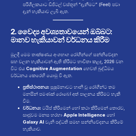
පරිශීලකයාට ඩිජිටල් වස්තූන් “දැනීමට” (Feel) පවා
දැන් හැකියාව ලැබී ඇත.
2. වෛද්‍ය අවශ්‍යතාවයෙන් ඔබ්බට:
මානව හැකියාවන් වර්ධනය කිරීම
මුලදී මෙම තාක්ෂණය අංශභාග රෝගීන්ගේ සන්නිවේදන
සහ චලන හැකියාවන් ඇති කිරීමට භාවිතා කළද, 2026 වන
විට එය
Cognitive Augmentation
හෙවත් බුද්ධිමය
වර්ධනය කෙරෙහි යොමු වී ඇත.
ප්‍රතිස්ථාපනය:
සුෂුම්නාවට හානි වූ රෝගීන්ට තම
මනසින් පමණක් රොබෝ අත් පාලනය කිරීමට හැකි
වීම.
වර්ධනය:
ටයිප් කිරීමෙන් හෝ කථා කිරීමෙන් තොරව,
සෘජුවම මනස හරහා
Apple Intelligence
හෝ
Galaxy AI
වැනි පද්ධති සමඟ සන්නිවේදනය කිරීමේ
හැකියාව.