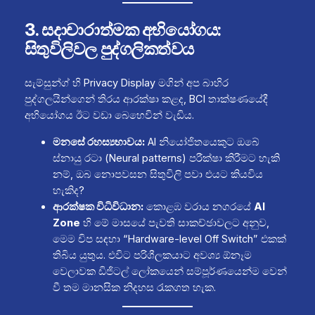
3. සදාචාරාත්මක අභියෝගය:
සිතුවිලිවල පුද්ගලිකත්වය
සැම්සුන්ග් හි Privacy Display මගින් අප බාහිර
පුද්ගලයින්ගෙන් තිරය ආරක්ෂා කළද, BCI තාක්ෂණයේදී
අභියෝගය ඊට වඩා බෙහෙවින් වැඩිය.
මනසේ රහස්‍යභාවය:
AI නියෝජිතයෙකුට ඔබේ
ස්නායු රටා (Neural patterns) පරීක්ෂා කිරීමට හැකි
නම්, ඔබ නොපවසන සිතුවිලි පවා එයට කියවිය
හැකිද?
ආරක්ෂක විධිවිධාන:
කොළඹ වරාය නගරයේ
AI
Zone
හි මේ මාසයේ පැවති සාකච්ඡාවලට අනුව,
මෙම චිප සඳහා “Hardware-level Off Switch” එකක්
තිබිය යුතුය. එවිට පරිශීලකයාට අවශ්‍ය ඕනෑම
වෙලාවක ඩිජිටල් ලෝකයෙන් සම්පූර්ණයෙන්ම වෙන්
වී තම මානසික නිදහස රැකගත හැක.