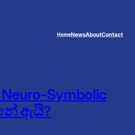
News
About
Contact
Home
: Neuro-Symbolic
්නේ ඇයි?