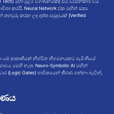
 Tech) හෝ මූල්‍ය විගණනයකදී එය ව්‍යසනකාරී විය
විතා කරයි. Neural Network එක මඟින් සත්‍ය
 තහවුරු කරන ලද දත්ත සමුදායක් (Verified
පවා යම් ආකෘතියක් නිශ්චිත නිගමනයකට පැමිණියේ
භාවය මෙහි නැත. Neuro-Symbolic AI මඟින්
ද්වාර (Logic Gates) භාවිතයෙන් තීරණ ගන්නා බැවින්,
කරණය