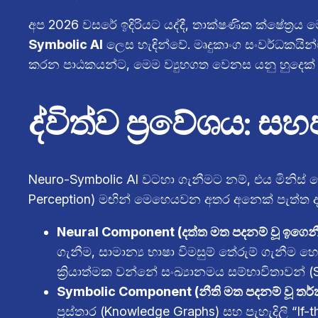
අප 2026 වසරේ ඉදිරියට යද්දී, තාක්ෂණික ක්ෂේත්‍රය 
Symbolic AI
ලෙස හැඳින්වේ. මෘදුකාංග සංවර්ධකයි
කරන පාඨකයන්ට, මෙම ව්‍යුහගත වෙනස යනු හුදෙක්
ද්විත්ව ප්‍රවේශය: 
Neuro-Symbolic AI වටහා ගැනීමට නම්, එය මිනිස්
Perception) මඟින් මෙහෙයවන අතර අනෙක් පැත්ත දැඩ
Neural Component (දත්ත මත පදනම් වූ ඉගෙනී
ගැනීම, සාමාන්‍ය භාෂා විමසුම් තේරුම් ගැනී
ක්‍රියාත්මක වන්නේ සංඛ්‍යානමය සම්භාවිතාවන් (St
Symbolic Component (නීති මත පදනම් වූ තර
ප්‍රස්තාර (Knowledge Graphs) සහ පැහැදිලි “I