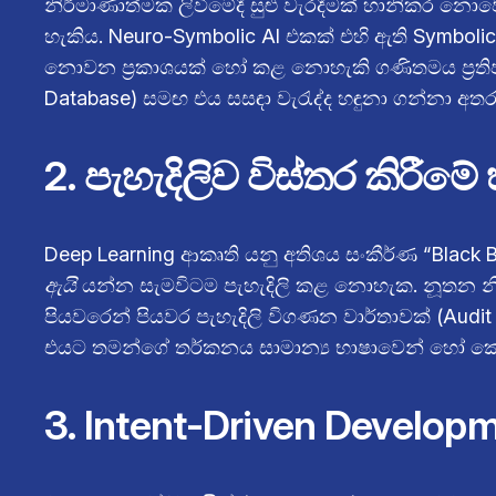
නිර්මාණාත්මක ලිවීමේදී සුළු වැරදීමක් හානිකර නොව
හැකිය. Neuro-Symbolic AI එකක් එහි ඇති Symbolic
නොවන ප්‍රකාශයක් හෝ කළ නොහැකි ගණිතමය ප්‍රතිඵල
Database) සමඟ එය සසඳා වැරැද්ද හඳුනා ගන්නා අත
2. පැහැදිලිව විස්තර කිරීම
Deep Learning ආකෘති යනු අතිශය සංකීර්ණ “Black
ඇයි
යන්න සැමවිටම පැහැදිලි කළ නොහැක. නූතන නියා
පියවරෙන් පියවර පැහැදිලි විගණන වාර්තාවක් (Audit 
එයට තමන්ගේ තර්කනය සාමාන්‍ය භාෂාවෙන් හෝ කේත
3. Intent-Driven Deve