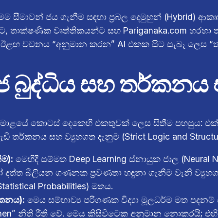
මෙම සීමාවන් ජය ගැනීම සඳහා ප්‍රබල දෙමුහුන් (Hybrid) ආක
න්ට, තාක්ෂණික වෘත්තිකයන්ට සහ Pariganaka.com හරහා 
 ඊළඟ වචනය “අනුමාන කරන” AI එකක සිට සැබෑ ලෙස “තර
සහජ බුද්ධිය සහ තර්කන
 මොළයේ කොටස් දෙකෙහි එකතුවක් ලෙස සිතීම පහසුය: එක් ප
ි තර්කනය සහ ව්‍යුහගත දැනුම (Strict Logic and Struc
ම):
මෙහිදී සම්මත Deep Learning ස්නායුක ජාල (Neural N
ම හෝ දත්ත බිලියන ගණනක ප්‍රවණතා හඳුනා ගැනීම වැනි ව්
atistical Probabilities) මතය.
්කනය):
මෙය සම්භාව්‍ය පරිගණක විද්‍යා මූලධර්ම මත පදනම්
f-then” නීති රීති වේ. මෙය කිසිවිටෙක අනුමාන නොකරයි; එ