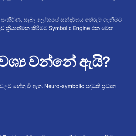
ඇති සංකීර්ණ, සැබෑ ලෝකයේ සන්දර්භය තේරුම් ගැනීමට
 ක්‍රියාත්මක කිරීමට Symbolic Engine එක වෙත
යවශ්‍ය වන්නේ ඇයි?
වලට හේතු වී ඇත. Neuro-symbolic පද්ධති ප්‍රධාන