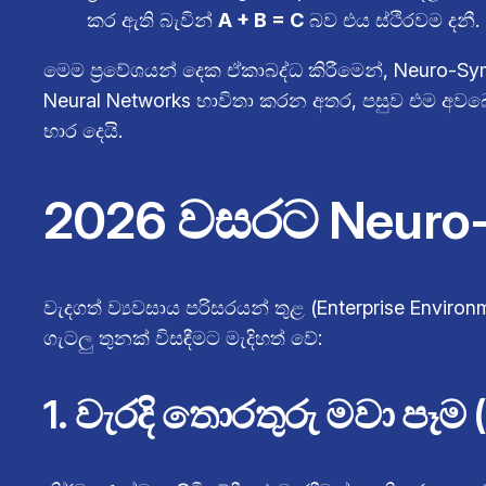
කර ඇති බැවින්
A + B = C
බව එය ස්ථිරවම දනී.
මෙම ප්‍රවේශයන් දෙක ඒකාබද්ධ කිරීමෙන්, Neuro-Sy
Neural Networks භාවිතා කරන අතර, පසුව එම අවබෝධ
භාර දෙයි.
2026 වසරට Neuro-Sy
වැදගත් ව්‍යවසාය පරිසරයන් තුළ (Enterprise Enviro
ගැටලු තුනක් විසඳීමට මැදිහත් වේ:
1. වැරදි තොරතුරු මවා පෑම (