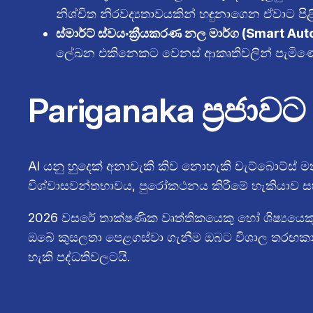
නිශ්චිත නිරවද්‍යතාවයකින් හඳුනාගෙන ඒවාට පිළ
ස්මාර්ට් ස්වයංක්‍රීයකරණ නල මාර්ග (Smart Au
ලේඛන එකිනෙකට වෙනස් ආකෘතිවලින් පැමිණෙ
Pariganaka ප්‍රජාව
AI යනු හුදෙක් අනාවැකි කිව නොහැකි චැට්බොට්ස් මත
විශ්වාසවන්තභාවය, පුරෝකථනය කිරීමේ හැකියාව සහ 
2026 වසරේ තාක්ෂණික වෘත්තිකයෙකු හෝ ශිෂ්‍යයෙකු 
ඔබේ කුසලතා පෙළගස්වා ගැනීම ඔබට විශාල තරඟකාරී
හැකි පද්ධතිවලටයි.