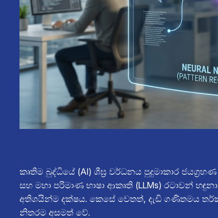
කෘතිම බුද්ධියේ (AI) ශීඝ්‍ර වර්ධනය පුදුමාකාර ජයග්
සහ මහා පරිමාණ භාෂා ආකෘති (LLMs) රටාවන් හඳුනා 
අතිශයින්ම දක්ෂය. කෙසේ වෙතත්, දැඩි ගණිතමය තර්කන
නිතරම අසමත් වේ.