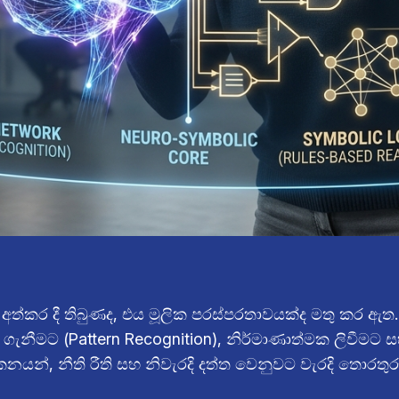
‍රහණ අත්කර දී තිබුණද, එය මූලික පරස්පරතාවයක්ද මතු කර 
ගැනීමට (Pattern Recognition), නිර්මාණාත්මක ලිවීමට 
යන්, නීති රීති සහ නිවැරදි දත්ත වෙනුවට වැරදි තොරතුරු