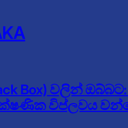
AKA
lack Box) වලින් ඔබ්බට
තාක්ෂණික විප්ලවය වන