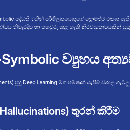
mbolic පද්ධති මඟින් පරිශීලකයෙකුගේ ප්‍රොම්ප්ට් එකක 
ය නිවැරදිව හා තහවුරු කළ හැකි නිරවද්‍යතාවයකින් යුතුව
mbolic ව්‍යුහය අත්‍
nments) හුදු Deep Learning මත පමණක් යැපීම විශාල ගැටලු
Hallucinations) තුරන් කිරීම