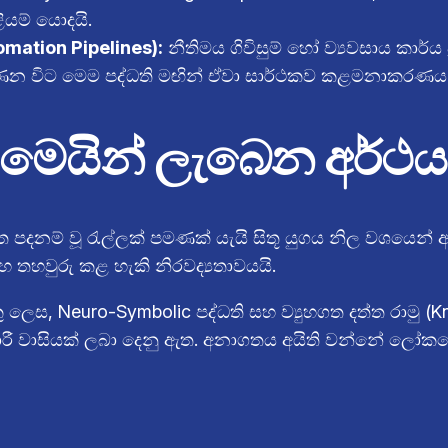
ියම් යොදයි.
tomation Pipelines):
නීතිමය ගිවිසුම් හෝ ව්‍යවසාය කාර්ය ප
න විට මෙම පද්ධති මඟින් ඒවා සාර්ථකව කළමනාකරණය 
ට මෙයින් ලැබෙන අර්ථය
 පදනම් වූ රැල්ලක් පමණක් යැයි සිතූ යුගය නිල වශයෙන් අ
තහවුරු කළ හැකි නිරවද්‍යතාවයයි.
ලෙස, Neuro-Symbolic පද්ධති සහ ව්‍යුහගත දත්ත රාමු (K
 වාසියක් ලබා දෙනු ඇත. අනාගතය අයිති වන්නේ ලෝකයෙන