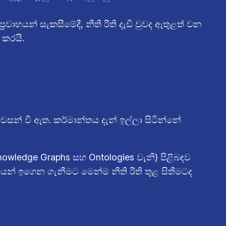
්‍රවාහයන් සැකසීමේදී, නීති රීති දැඩි වුවද ඇතුළත් වන
කරයි.
වසන් වී ඇත. කර්මාන්තය දැන් ඉල්ලා සිටින්නේ
nowledge Graphs සහ Ontologies වැනි) පිළිබඳව
් ඉගෙන ගැනීමට මෙන්ම නීති රීති තුළ සිතීමටද