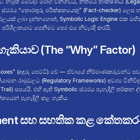
ේ. නමුත් වෛද්‍ය රෝග විනිශ්චය, නීතිමය තාක්ෂණය (Legal
 ස්ථරය “තොරතුරු පරීක්ෂකයෙකු” (Fact-checker) ලෙස භා
යක් ලබා දුන්නහොත්, Symbolic Logic Engine එක මඟින්
ර පරිශීලකයාට පෙනීමට පෙර එය නිවැරදි කරයි.
ේ හැකියාව (The “Why” Factor)
 Boxes” (අඳුරු පෙට්ටි) වේ — ඒවායේ නිර්මාණකරුවන්ට 
මන රාමුවලට (Regulatory Frameworks) අවශ්‍ය විනිවිද
Trail) සපයයි. එහි ඇති Symbolic ස්ථරය පැහැදිලි තර්කන 
යෙන් පැහැදිලි කළ හැකිය.
lopment සහ සහතික කළ කේත