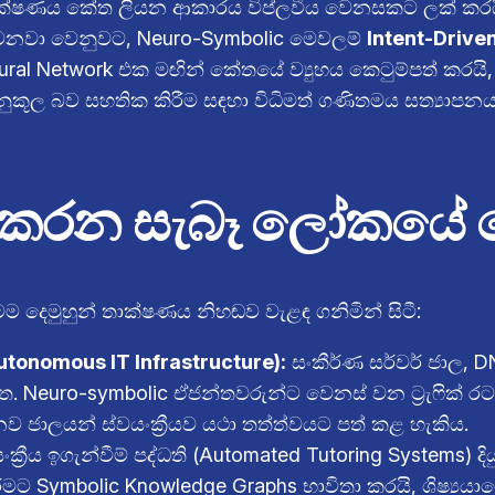
 තාක්ෂණය කේත ලියන ආකාරය විප්ලවීය වෙනසකට ලක් කරය
 වෙනවා වෙනුවට, Neuro-Symbolic මෙවලම්
Intent-Driv
eural Network එක මඟින් කේතයේ ව්‍යුහය කෙටුම්පත් කරය
කූල බව සහතික කිරීම සඳහා විධිමත් ගණිතමය සත්‍යාපනයක්
කරන සැබෑ ලෝකයේ යෙ
දෙමුහුන් තාක්ෂණය නිහඬව වැළඳ ගනිමින් සිටී:
utonomous IT Infrastructure):
සංකීර්ණ සර්වර් ජාල, D
. Neuro-symbolic ඒජන්තවරුන්ට වෙනස් වන ට්‍රැෆික් රට
ව ජාලයන් ස්වයංක්‍රීයව යථා තත්ත්වයට පත් කළ හැකිය.
ංක්‍රීය ඉගැන්වීම් පද්ධති (Automated Tutoring Systems) 
ිරීමට Symbolic Knowledge Graphs භාවිතා කරයි, ශිෂ්‍ය