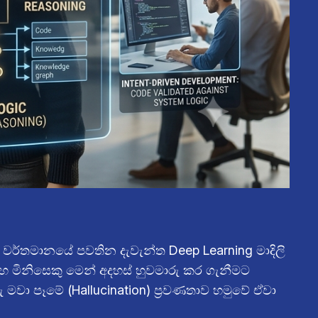
ඇත. වර්තමානයේ පවතින දැවැන්ත Deep Learning මාදිලි
සහ මිනිසෙකු මෙන් අදහස් හුවමාරු කර ගැනීමට
 මවා පෑමේ (Hallucination) ප්‍රවණතාව හමුවේ ඒවා