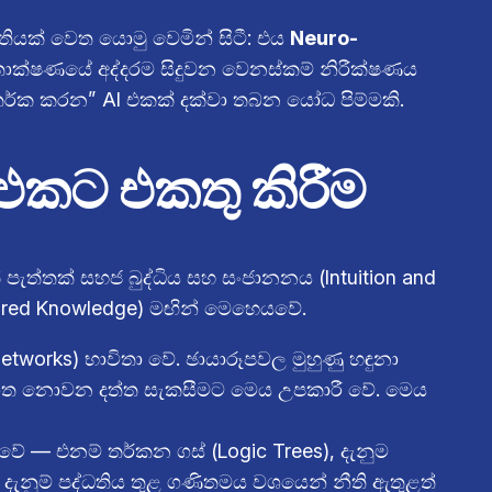
ෘතියක් වෙත යොමු වෙමින් සිටී: එය
Neuro-
තාක්ෂණයේ අද්දරම සිදුවන වෙනස්කම් නිරීක්ෂණය
්ක කරන” AI එකක් දක්වා තබන යෝධ පිම්මකි.
ය එකට එකතු කිරීම
ැත්තක් සහජ බුද්ධිය සහ සංජානනය (Intuition and
tured Knowledge) මඟින් මෙහෙයවේ.
etworks) භාවිතා වේ. ඡායාරූපවල මුහුණු හඳුනා
‍යුහගත නොවන දත්ත සැකසීමට මෙය උපකාරී වේ. මෙය
 වේ — එනම් තර්කන ගස් (Logic Trees), දැනුම
හි දැනුම් පද්ධතිය තුළ ගණිතමය වශයෙන් නීති ඇතුළත්