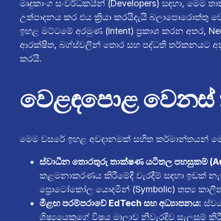
මෘදුකාංග සංවර්ධකයින් (Developers) සඳහා, මෙම
උත්පාදනය කර එය ක්‍රියා කරයිදැයි බලාපොරොත්තු
ඉහළ මට්ටමේ අරමුණ (Intent) ප්‍රකාශ කරන අතර, N
ආරක්ෂිත, බග්ස්වලින් තොර සහ පද්ධති තර්කනයට අනු
කරයි.
වෙළඳපොළ වෙනස් 
මෙම වසරේ ඉහළ අවදානමක් සහිත කර්මාන්තයන් මෙම 
ස්වාධීන තොරතුරු තාක්ෂණ යටිතල පහසුකම් (A
කළමනාකරණය කිරීමේදී වැරදීම් සඳහා ඉඩක් නැත
ප්‍රොටෝකෝල යොදමින් (Symbolic) තත්‍ය කාලීන
මීළඟ පරම්පරාවේ EdTech සහ අධ්‍යාපනය:
ස්වය
ශිෂ්‍යයෙකුගේ විෂය මාලාව නිවැරදිව සැලසුම් ක