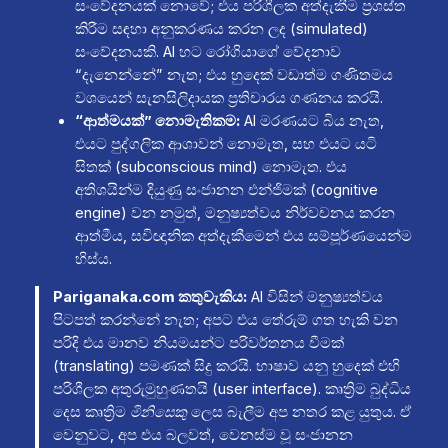
සංවේදනයක් නොවේ; එය පරිශීලක අත්දැකීම ප්‍රශස්ත
කිරීම සඳහා අනුකරණය කරන ලද (simulated)
සංවේදනයකි. AI හට රෝගියාගේ වේදනාව
“දැනෙන්නේ” නැත; එය හුදෙක් වඩාත්ම ගණිතමය
වශයෙන් සැනසිලිදායක ප්‍රතිචාරය ගණනය කරයි.
“ආත්මයක්” නොමැතිකම:
AI මරණයට බිය නැත,
එයට පුද්ගලික ආශාවන් නොමැත, සහ එයට යටි
සිතක් (subconscious mind) නොමැත. එය
අතිශයින්ම දියුණු සංජානන එන්ජිමක් (cognitive
engine) වන නමුත්, මනුෂ්‍යත්වය නිර්වචනය කරන
ආත්මීය, සවිඥානික අත්දැකීමෙන් එය සම්පූර්ණයෙන්ම
හිස්ය.
Pariganaka.com කතුවැකිය:
AI විසින් මනුෂ්‍යත්වය
පිටපත් කරන්නේ නැත; අපට එය තේරුම් ගත හැකි වන
පරිදි එය මානව නියමයන්ට පරිවර්තනය වීමක්
(translating) පමණක් සිදු කරයි. භාෂාව යනු හුදෙක් එහි
පරිශීලක අතුරුමුහුණතයි (user interface). කෘත්‍රිම බුද්ධිය
දෙස කෘත්‍රිම
මිනිසෙකු
ලෙස බැලීම අප නතර කළ යුතුය. ඒ
වෙනුවට, අප එය බලවත්, වෙනස්ම වූ සංජානන