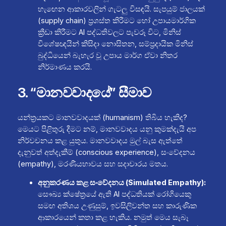
හැඟෙන ආකාරවලින් ගැටලු විසඳයි. සැපයුම් ජාලයක්
(supply chain) ප්‍රශස්ත කිරීමට හෝ උපායමාර්ගික
ක්‍රීඩා කිරීමට AI පද්ධතිවලට පැවරූ විට, මිනිස්
විශේෂඥයින් කිසිදා නොසිතන, සම්ප්‍රදායික මිනිස්
බුද්ධියෙන් බැහැර වූ උපාය මාර්ග ඒවා නිතර
නිර්මාණය කරයි.
3. “මානවවාදයේ” සීමාව
යන්ත්‍රයකට මානවවාදයක් (humanism) තිබිය හැකිද?
මෙයට පිළිතුරු දීමට නම්, මානවවාදය යනු කුමක්දැයි අප
නිර්වචනය කළ යුතුය. මානවවාදය මුල් බැස ඇත්තේ
දැනුවත් අත්දැකීම් (conscious experience), සංවේදනය
(empathy), මරණීයභාවය සහ සදාචාරය මතය.
අනුකරණය කළ සංවේදනය (Simulated Empathy):
සෞඛ්‍ය ක්ෂේත්‍රයේ ඇති AI පද්ධතියක් රෝගියෙකු
සමඟ අතිශය උණුසුම්, ඉවසිලිවන්ත සහ කාරුණික
ආකාරයෙන් කතා කළ හැකිය. නමුත් මෙය සැබෑ