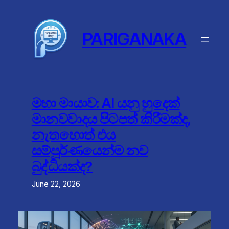
Skip
to
content
PARIGANAKA
මහා මායාව: AI යනු හුදෙක්
මානවවාදය පිටපත් කිරීමක්ද,
නැතහොත් එය
සම්පූර්ණයෙන්ම නව
බුද්ධියක්ද?
June 22, 2026