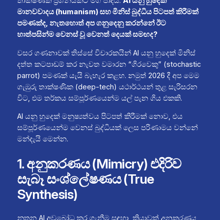
තාක්ෂණික ප්‍රශ්නයකට මග පාදයි:
AI යනු හුදෙක්
මානවවාදය (humanism) සහ මිනිස් බුද්ධිය පිටපත් කිරීමක්
පමණක්ද, නැතහොත් අප ගනුදෙනු කරන්නේ ඊට
හාත්පසින්ම වෙනස් වූ වෙනත් දෙයක් සමඟද?
වසර ගණනාවක් තිස්සේ විචාරකයින් AI යනු හුදෙක් මිනිස්
දත්ත කටපාඩම් කර නැවත වමාරන “ගිරවෙකු” (stochastic
parrot) පමණක් යැයි බැහැර කළහ. නමුත් 2026 දී අප මෙම
ගැඹුරු තාක්ෂණික (deep-tech) යථාර්ථයන් තුළ සැරිසරන
විට, එම තර්කය සම්පූර්ණයෙන්ම යල් පැන ගිය එකකි.
AI යනු හුදෙක් මනුෂ්‍යත්වය පිටපත් කිරීමක් නොව, එය
සම්පූර්ණයෙන්ම වෙනස් බුද්ධියක් ලෙස පරිණාමය වන්නේ
මන්දැයි මෙන්න.
1. අනුකරණය (Mimicry) එදිරිව
සැබෑ සංශ්ලේෂණය (True
Synthesis)
නූතන AI අවබෝධ කර ගැනීම සඳහා, ක්‍රියාවක්
අනුකරණය