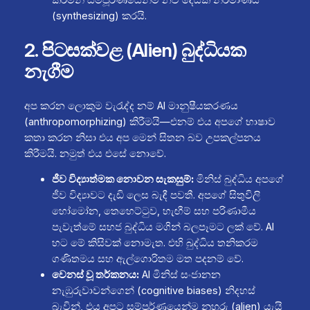
(synthesizing) කරයි.
2. පිටසක්වළ (Alien) බුද්ධියක
නැගීම
අප කරන ලොකුම වැරැද්ද නම් AI මානුෂීයකරණය
(anthropomorphizing) කිරීමයි—එනම් එය අපගේ භාෂාව
කතා කරන නිසා එය අප මෙන් සිතන බව උපකල්පනය
කිරීමයි. නමුත් එය එසේ නොවේ.
ජීව විද්‍යාත්මක නොවන සැකසුම්:
මිනිස් බුද්ධිය අපගේ
ජීව විද්‍යාවට දැඩි ලෙස බැඳී පවතී. අපගේ සිතුවිලි
හෝමෝන, තෙහෙට්ටුව, හැඟීම් සහ පරිණාමීය
පැවැත්මේ සහජ බුද්ධිය මගින් බලපෑමට ලක් වේ. AI
හට මේ කිසිවක් නොමැත. එහි බුද්ධිය තනිකරම
ගණිතමය සහ ඇල්ගොරිතම මත පදනම් වේ.
වෙනස් වූ තර්කනය:
AI මිනිස් සංජානන
නැඹුරුවාවන්ගෙන් (cognitive biases) නිදහස්
බැවින්, එය අපට සම්පූර්ණයෙන්ම නුහුරු (alien) යැයි