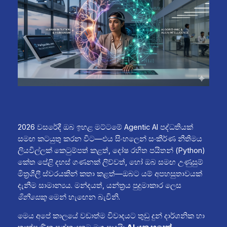
2026 වසරේදී ඔබ ඉහළ මට්ටමේ Agentic AI පද්ධතියක්
සමඟ කටයුතු කරන විට—එය සිංහලෙන් සංකීර්ණ නීතිමය
ලියවිල්ලක් කෙටුම්පත් කළත්, දෝෂ රහිත පයිතන් (Python)
කේත පේළි දහස් ගණනක් ලිව්වත්, හෝ ඔබ සමඟ උණුසුම්
මිත්‍රශීලී ස්වරයකින් කතා කළත්—ඔබට යම් අපහසුතාවයක්
දැනීම සාමාන්‍යය. මන්දයත්, යන්ත්‍රය පුදුමාකාර ලෙස
මිනිසෙකු
මෙන් හැඟෙන බැවිනි.
මෙය අපේ කාලයේ වඩාත්ම විවාදයට තුඩු දුන් දාර්ශනික හා