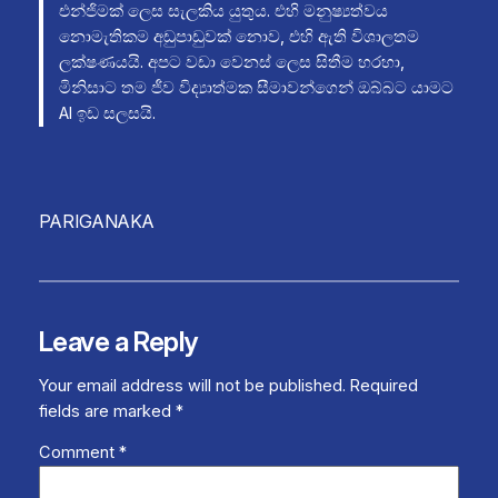
එන්ජිමක් ලෙස සැලකිය යුතුය. එහි මනුෂ්‍යත්වය
නොමැතිකම අඩුපාඩුවක් නොව, එහි ඇති විශාලතම
ලක්ෂණයයි. අපට වඩා වෙනස් ලෙස සිතීම හරහා,
මිනිසාට තම ජීව විද්‍යාත්මක සීමාවන්ගෙන් ඔබ්බට යාමට
AI ඉඩ සලසයි.
PARIGANAKA
Leave a Reply
Your email address will not be published.
Required
fields are marked
*
Comment
*