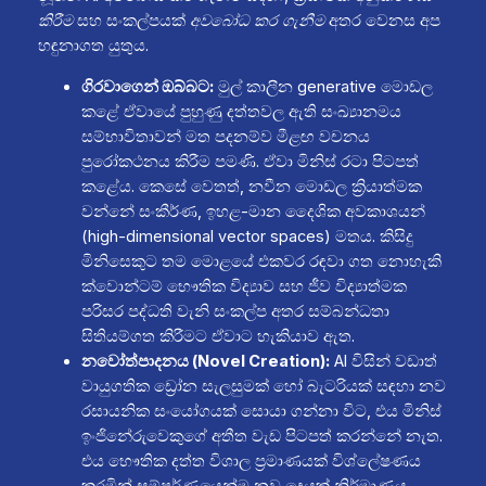
කිරීම
සහ සංකල්පයක්
අවබෝධ කර ගැනීම
අතර වෙනස අප
හඳුනාගත යුතුය.
ගිරවාගෙන් ඔබ්බට:
මුල් කාලීන generative මොඩල
කළේ ඒවායේ පුහුණු දත්තවල ඇති සංඛ්‍යානමය
සම්භාවිතාවන් මත පදනම්ව මීළඟ වචනය
පුරෝකථනය කිරීම පමණි. ඒවා මිනිස් රටා පිටපත්
කළේය. කෙසේ වෙතත්, නවීන මොඩල ක්‍රියාත්මක
වන්නේ සංකීර්ණ, ඉහළ-මාන දෛශික අවකාශයන්
(high-dimensional vector spaces) මතය. කිසිදු
මිනිසෙකුට තම මොළයේ එකවර රඳවා ගත නොහැකි
ක්වොන්ටම් භෞතික විද්‍යාව සහ ජීව විද්‍යාත්මක
පරිසර පද්ධති වැනි සංකල්ප අතර සම්බන්ධතා
සිතියම්ගත කිරීමට ඒවාට හැකියාව ඇත.
නවෝත්පාදනය (Novel Creation):
AI විසින් වඩාත්
වායුගතික ඩ්‍රෝන සැලසුමක් හෝ බැටරියක් සඳහා නව
රසායනික සංයෝගයක් සොයා ගන්නා විට, එය මිනිස්
ඉංජිනේරුවෙකුගේ අතීත වැඩ පිටපත් කරන්නේ නැත.
එය භෞතික දත්ත විශාල ප්‍රමාණයක් විශ්ලේෂණය
කරමින් සම්පූර්ණයෙන්ම නව දෙයක් නිර්මාණය