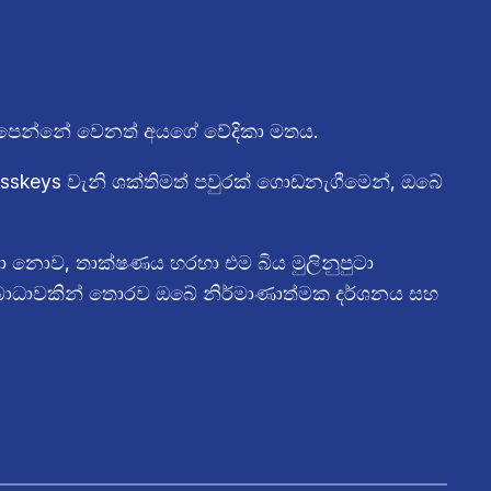
 යැපෙන්නේ වෙනත් අයගේ වේදිකා මතය.
asskeys වැනි ශක්තිමත් පවුරක් ගොඩනැගීමෙන්, ඔබේ
 නොව, තාක්ෂණය හරහා එම බිය මුලිනුපුටා
ට බාධාවකින් තොරව ඔබේ නිර්මාණාත්මක දර්ශනය සහ