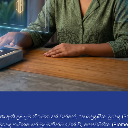
ති ප්‍රබලම නිගමනයක් වන්නේ, “සාම්ප්‍රදායික මුරපද (P
රපද භාවිතයෙන් මුළුමනින්ම ඉවත් වී, ජෛවමිතික (Biomet