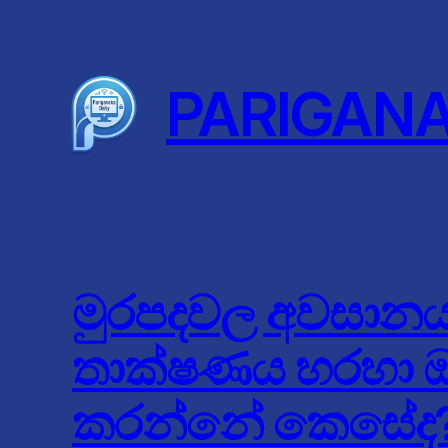
Skip
to
content
PARIGAN
මුරපදවල අවසානය: 
තාක්ෂණය හරහා ඔබ
කරන්නේ කෙසේද