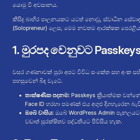
යොමු වී අවසානය.
කිසිදු බාහිර පාලනයකට යටත් නොවූ, ස්වාධීන සේවා
(Solopreneur) ලෙස, මෙම නවතම ආරක්ෂක පෙරළිය
1. මුරපද වෙනුවට Passkeys
වසර ගණනාවක් පුරා අපට විවිධ සංකේත සහ අංක සහිත 
පහසුවෙන් බිඳ වැටේ.
තාක්ෂණික පදනම:
Passkeys ක්‍රියාත්මක වන්
Face ID හරහා පමණක් එය අගුළු දිගහැරෙන බැවි
ඔබේ වාසිය:
ඔබේ WordPress Admin පැනලයට පිවි
වඩාත් සුරක්ෂිතව පද්ධතියට පිවිසිය හැක.