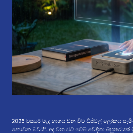
2026 වසරේ මැද භාගය වන විට ඩිජිටල් ලෝකය පැමිණ ඇ
නොවන බවයි”. අද වන විට වෙබ් වේදිකා බහුතරයක් මු