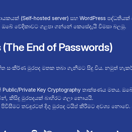
දායකයක් (Self-hosted server) සහ WordPress පද්ධතියක
 ඔබේ වේදිකාවට ගළපා ගන්නේ කෙසේදැයි විමසා බලමු.
 (The End of Passwords)
සංකීර්ණ මුරපද මතක තබා ගැනීමට සිදු විය. නමුත් හැකර්ව
නේ Public/Private Key Cryptography තාක්ෂණය මතය. 
න්, කිසිදු මුරපදයක් බාහිරට ගලා නොයයි.
සීමට තවදුරටත් දිගු මුරපද ටයිප් කිරීමට අවශ්‍ය නොවේ.