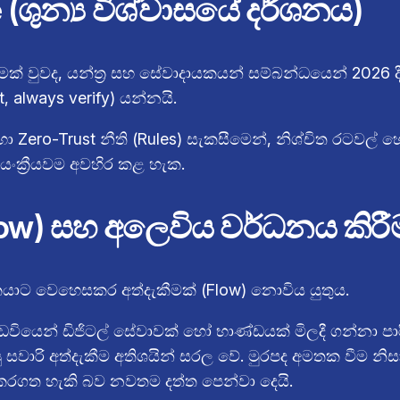
 (ශුන්‍ය විශ්වාසයේ දර්ශනය)
ීමක් වුවද, යන්ත්‍ර සහ සේවාදායකයන් සම්බන්ධයෙන් 2026 දී
t, always verify) යන්නයි.
හා Zero-Trust නීති (Rules) සැකසීමෙන්, නිශ්චිත රටවල්
ස්වයංක්‍රීයවම අවහිර කළ හැක.
Flow) සහ අලෙවිය වර්ධනය කිරී
කයාට වෙහෙසකර අත්දැකීමක් (Flow) නොවිය යුතුය.
වියෙන් ඩිජිටල් සේවාවක් හෝ භාණ්ඩයක් මිලදී ගන්නා පාරි
 සවාරි අත්දැකීම අතිශයින් සරල වේ. මුරපද අමතක වීම නිස
ු කරගත හැකි බව නවතම දත්ත පෙන්වා දෙයි.