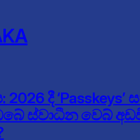
AKA
2026 දී ‘Passkeys’ සහ
ේ ස්වාධීන වෙබ් අඩවි
?