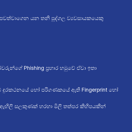
් පවත්වාගෙන යන තනි පුද්ගල ව්‍යවසායකයෙකු
රුන්ගේ Phishing ප්‍රහාර හමුවේ ඒවා ඉතා
ඔබේ දුරකථනයේ හෝ පරිගණකයේ ඇති Fingerprint හෝ
 ඇඟිලි සලකුණක් හරහා මිලි තත්පර කිහිපයකින්