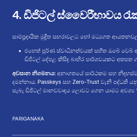
4. ඩිජිටල් ස්වෛරීභාවය රැක
සාම්ප්‍රදායික මුද්‍රිත සඟරාවලට හෝ මධ්‍යගත ආය
එහෙත් පූර්ණ ස්වාධීනත්වයක් සහිත ඔබේ වෙබ් 
ඩිජිටල් දේපළ කිසිදු බාහිර පාර්ශවයකට අතප
අවසාන නිගමනය:
අනාගතයේ සාර්ථකම සහ නිදහස්ම 
දමන්නාය. Passkeys සහ Zero-Trust වැනි පද්ධත
සැබෑ ඩිජිටල් මානවවාදය ලොවට ගෙන යාමට අවශ්‍ය
PARIGANAKA