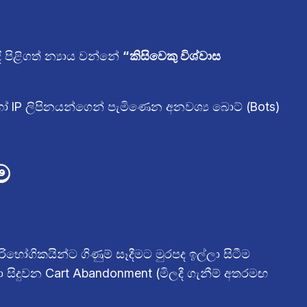
 පිළිගත් න්‍යාය වන්නේ
“කිසිවෙකු විශ්වාස
 හෝ IP ලිපිනයන්ගෙන් පැමිණෙන අනවශ්‍ය බොට් (Bots)
ම
භෝගිකයින්ට ගිණුම් සෑදීමට මුරපද ඉල්ලා සිටීම
ා සිදුවන Cart Abandonment (මිලදී ගැනීම් අතරමඟ