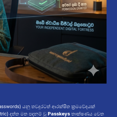
asswords) යනු තවදුරටත් ආරක්ෂිත ක්‍රමවේදයක්
ric) දත්ත මත පදනම් වූ
Passkeys
තාක්ෂණය වෙත