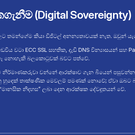
ගැනීම (Digital Sovereignty)
තනවලට තමන්ගේම කියා ඩිජිටල් අනන්‍යතාවයක් නැත. ඔවුන්
අඩවිය වටා ECC SSL සහතික, දැඩි DNS වින්‍යාසයන් සහ P
ත ගෑ නොහැකි බලකොටුවක් බවට පත්වේ.
නිර්මාණකරුවා වන්නේ ආරක්ෂාව ගැන බියෙන් පසුවන්නා
ි යනු හුදෙක් තාක්ෂණික මෙවලම් පමණක් නොවේ; ඒවා ඔබ
 “මානසික නිදහස” ලබා දෙන ආරක්ෂක දේවදූතයන් වේ.