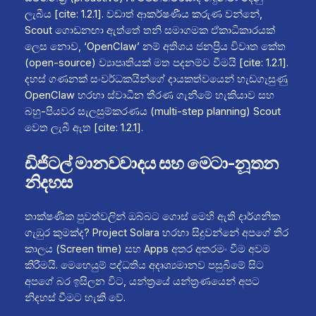
ලැබීය [cite: 1.2.1]. වඩාත් ආකර්ෂණීය කරුණ වන්නේ,
Scout ගොඩනඟා ඇත්තේ තනි සමාගමක ඒකාධිකාරයක්
ලෙස නොව, ‘OpenClaw’ නම් අතිශය ජනප්‍රිය විවෘත කේත
(open-source) ව්‍යාපෘතියක් මත පදනම්ව වීමයි [cite: 1.2.1].
දහස් ගණනක් සංවර්ධකයින්ගේ දායකත්වයෙන් හැඩගැසුණු
OpenClaw හරහා ස්වාධීන තීරණ ගැනීමේ හැකියාව සහ
බහු-පියවර සැලසුම්කරණය (multi-step planning) Scout
වෙත ලැබී ඇත [cite: 1.2.1].
ඩිජිටල් මානවවාදය සහ මෙටා-නූතන
නිදහස
තාක්ෂණික පුවත්වලින් ඔබ්බට ගොස් මෙහි ඇති දාර්ශනික
ගැඹුර කුමක්ද? Project Solara හරහා සිදුවන්නේ අපගේ තිර
කාලය (Screen time) සහ Apps අතර අතරමං වීම අවම
කිරීමයි. මෙහෙයුම් පද්ධතිය අදෘශ්‍යමානව පසුබිමේ සිට
අපගේ බර ඉසිලන විට, යන්ත්‍රයේ යන්ත්‍රණයෙන් අපට
නිදහස් වීමට හැකි වේ.