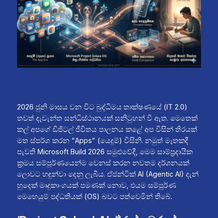
2026 ජුනි මාසය වන විට බුද්ධිමය තාක්ෂණයේ (IT 2.0)
තවත් දැවැන්ත සන්ධිස්ථානයක් සනිටුහන් වී ඇත. මෙතෙක්
කල් අපගේ ඩිජිටල් ජීවිතය පාලනය කළේ අප විසින් තිරයක්
මත ස්පර්ශ කරන “Apps” (යෙදුම්) විසිනි. නමුත් මෑතකදී
පැවති Microsoft Build 2026 සමුළුවේදී, මෙම සාම්ප්‍රදායික
ක්‍රමය සම්පූර්ණයෙන්ම වෙනස් කරන නවතම දර්ශනයක්
ලොවට හඳුන්වා දෙනු ලැබීය. ඒජන්ටික් AI (Agentic AI) දැන්
හුදෙක් මෘදුකාංගයක් පමණක් නොව, එයම සම්පූර්ණ
මෙහෙයුම් පද්ධතියක් (OS) බවට පත්වෙමින් තිබේ.