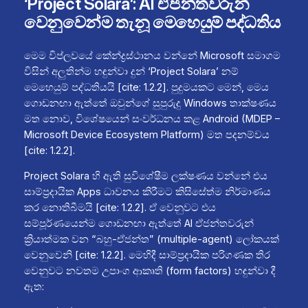
‘Project Solara’: AI ඒජන්තවරුන්
වෙනුවෙන්ම තැනූ මෙහෙයුම් පද්ධතිය
මෙම විප්ලවයේ කේන්ද්‍රස්ථානය වන්නේ Microsoft සමාගම
විසින් අලුතින්ම හඳුන්වා දුන් ‘Project Solara’ නම්
මෙහෙයුම් පද්ධතියයි [cite: 1.2.2]. පුදුමයකට මෙන්, මෙය
ගොඩනඟා ඇත්තේ ඔවුන්ගේ සුපුරුදු Windows තාක්ෂණය
මත නොව, විශේෂයෙන් සංවර්ධනය කළ Android (MDEP –
Microsoft Device Ecosystem Platform) මත පදනම්වය
[cite: 1.2.2].
Project Solara හි ඇති සුවිශේෂීම ලක්ෂණය වන්නේ එය
සාම්ප්‍රදායික Apps ධාවනය කිරීමට කිසිසේත්ම නිර්මාණය
කර නොතිබීමයි [cite: 1.2.2]. ඒ වෙනුවට එය
සම්පූර්ණයෙන්ම ගොඩනඟා ඇත්තේ AI ඒජන්තවරුන්
ක්‍රියාත්මක වන “බහු-ඒජන්ත” (multiple-agent) ලෝකයක්
වෙනුවෙනි [cite: 1.2.2]. මෙහිදී සාම්ප්‍රදායික පරිගණක තිර
වෙනුවට නවතම උපාංග ආකෘති (form factors) හඳුන්වා දී
ඇත: