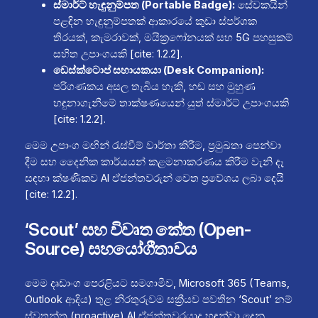
ස්මාර්ට් හැඳුනුම්පත (Portable Badge):
සේවකයින්
පළඳින හැඳුනුම්පතක් ආකාරයේ කුඩා ස්පර්ශක
තිරයක්, කැමරාවක්, මයික්‍රෆෝනයක් සහ 5G පහසුකම්
සහිත උපාංගයකි [cite: 1.2.2].
ඩෙස්ක්ටොප් සහායකයා (Desk Companion):
පරිගණකය අසල තැබිය හැකි, හඬ සහ මුහුණ
හඳුනාගැනීමේ තාක්ෂණයෙන් යුත් ස්මාර්ට් උපාංගයකි
[cite: 1.2.2].
මෙම උපාංග මඟින් රැස්වීම් වාර්තා කිරීම, ප්‍රමුඛතා පෙන්වා
දීම සහ දෛනික කාර්යයන් කළමනාකරණය කිරීම වැනි දෑ
සඳහා ක්ෂණිකව AI ඒජන්තවරුන් වෙත ප්‍රවේශය ලබා දෙයි
[cite: 1.2.2].
‘Scout’ සහ විවෘත කේත (Open-
Source) සහයෝගීතාවය
මෙම දෘඩාංග පෙරළියට සමගාමීව, Microsoft 365 (Teams,
Outlook ආදිය) තුළ නිරතුරුවම සක්‍රීයව පවතින ‘Scout’ නම්
ස්වතන්ත්‍ර (proactive) AI ඒජන්තවරයාද හඳුන්වා දෙනු