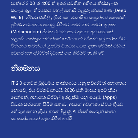
පාන්දර 3:00 ත් 4:00 ත් අතර පවතින අතිශය නිස්කලංක
කාලය තුළ, තිරයකට වහල් නොවී ගැඹුරු පර්යේෂණ (Deep
Work), නිර්මාණශීලී ලිවීම් සහ මානසික සංසුන්බව කෙරෙහි
පූර්ණ අවධානය යොමු කිරීමට මෙම නව මෙටා-නූතන
(Metamodern) ජීවන රටාව අපට අගනා අවකාශයක්
සලසයි. යන්ත්‍රය තමන්ගේ කාර්යය ස්වාධීනව ඉටු කරන විට,
මිනිසාට තමන්ගේ උපරිම විභවය වෙත ළඟා වෙමින් වඩාත්
අව්‍යාජ සහ අර්ථවත් දිවියක් ගත කිරීමට හැකි වේ.
නිගමනය
IT 2.0 හෙවත් බුද්ධිමය තාක්ෂණය යනු තවදුරටත් අනාගතය
නොවේ; එය වර්තමානයයි. 2026 ජුනි මාසය අපට කියා
දෙන්නේ, අනාගත ඩිජිටල් අත්දැකීම යනු යෙදුම් (Apps)
විවෘත කරගෙන සිටීම නොව, අපගේ අවශ්‍යතා ස්වයංක්‍රීයව
තේරුම් ගෙන ක්‍රියා කරන දියුණු AI ඒජන්තවරුන් සමඟ
සහයෝගයෙන් වැඩ කිරීම බවයි.