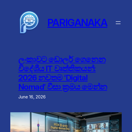
Skip
to
content
PARIGANAKA
ලංකාවට ඩොලර් ගෙනෙන
විදේශීය IT වෘත්තිකයන්:
2026 නවතම ‘Digital
Nomad’ වීසා ක්‍රමය මෙන්න
June 16, 2026