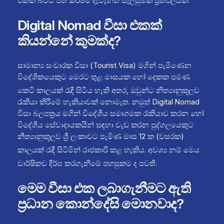
එකක් බවට පත් කිරීමේ දැවැන්ත සැලසුමක ප්‍රතිඵලයකි.
Digital Nomad වීසා එකක්
කියන්නේ කුමක්ද?
සාමාන්‍ය සංචාරක වීසා (Tourist Visa) මගින් පැමිණෙන
විදේශිකයෙකුට මෙරට තුළ මාසයක හෝ දෙකක පමණ
කෙටි කාලයක් රැඳී සිටිය හැකි අතර,
ඔවුන්ට නීත්‍යානුකූලව
රැකියා කිරීමේ හැකියාවක් නොමැත. නමුත් Digital Nomad
වීසා බලපත්‍රය මගින් විදේශීය සමාගමක රැකියාව කරන හෝ
විදේශීය සේවාදායකයින් සඳහා වැඩ කරන පුද්ගලයෙකුට
නීත්‍යානුකූලව ශ්‍රී ලංකාවට පැමිණ මාස 12 ක (වසරක)
කාලයක් රැඳී සිටිමින් රාජකාරි කළ හැකිය.
අවශ්‍ය නම් මෙය
වාර්ෂිකව දීර්ඝ කරගැනීමේ පහසුකම ද පවතී.
මෙම වීසා එක ලබාගැනීමට ඇති
ප්‍රධාන කොන්දේසි මොනවාද?