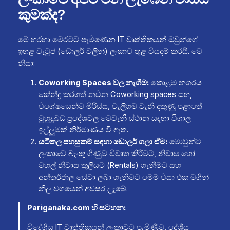
කුමක්ද?
මේ හරහා මෙරටට පැමිණෙන IT වෘත්තිකයන් ඔවුන්ගේ
ඉහළ වැටුප් (ඩොලර් වලින්) ලංකාව තුළ වියදම් කරයි. මේ
නිසා:
Coworking Spaces වල නැගීම:
කොළඹ නගරය
කේන්ද්‍ර කරගත් නවීන Coworking spaces සහ,
විශේෂයෙන්ම මිරිස්ස, වැලිගම වැනි දකුණු පළාතේ
මුහුදුබඩ ප්‍රදේශවල මෙවැනි ස්ථාන සඳහා විශාල
ඉල්ලුමක් නිර්මාණය වී ඇත.
යටිතල පහසුකම් සඳහා ඩොලර් ගලා ඒම:
මොවුන්ට
ලංකාවේ බැංකු ගිණුම් විවෘත කිරීමට, නිවාස හෝ
මහල් නිවාස කුලියට (Rentals) ගැනීමට සහ
අන්තර්ජාල සේවා ලබා ගැනීමට මෙම වීසා එක මගින්
නිල වශයෙන් අවසර ලැබේ.
Pariganaka.com හි සටහන:
විදේශීය IT වෘත්තිකයන් ලංකාවට පැමිණීම, දේශීය