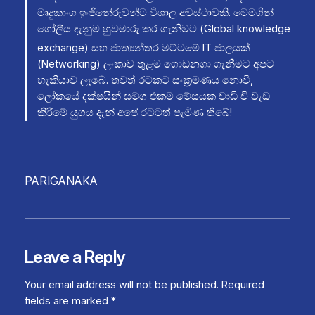
මෘදුකාංග ඉංජිනේරුවන්ට විශාල අවස්ථාවකි. මෙමගින්
ගෝලීය දැනුම හුවමාරු කර ගැනීමට (Global knowledge
exchange)
සහ ජාත්‍යන්තර මට්ටමේ IT ජාලයක්
(Networking) ලංකාව තුළම ගොඩනගා ගැනීමට අපට
හැකියාව ලැබේ. තවත් රටකට සංක්‍රමණය නොවී,
ලෝකයේ දක්ෂයින් සමග එකම මේසයක වාඩි වී වැඩ
කිරීමේ යුගය දැන් අපේ රටටත් පැමිණ තිබේ!
PARIGANAKA
Leave a Reply
Your email address will not be published.
Required
fields are marked
*