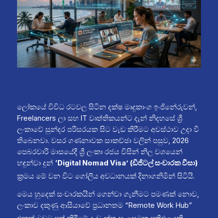
ලෝකයේ විවිධ රටවල සිටින දක්ෂ මෘදුකාංග ඉංජිනේරුවන්,
Freelancers ලා සහ IT වෘත්තිකයන්ට දැන් නිදහසේ ශ්‍රී
ලංකාවේ සුන්දර පරිසරයක සිට වැඩ කිරීමට අවස්ථාව උදා වී
තිබෙනවා. වසර ගණනාවක සාකච්ඡා වලින් පසුව, 2026
පෙබරවාරි මාසයේදී ශ්‍රී ලංකා රජය විසින් නිල වශයෙන්
හඳුන්වා දුන්
‘Digital Nomad Visa’ (ඩිජිටල් සංචාරක වීසා)
ක්‍රමය
මේ වන විට ගෝලීය අවධානයක් දිනාගනිමින් සිටියි.
මෙය හුදෙක් සංචාරකයින් ගෙන්වා ගැනීමට පමණක් නොව,
ලංකාව දකුණු ආසියාවේ ප්‍රධානතම “Remote Work Hub”