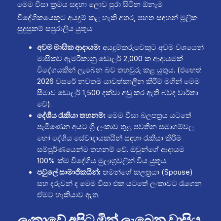
මෙම වීසා ක්‍රමය සඳහා ලොව පුරා සිටින ඕනෑම
විදේශිකයෙකුට අයදුම් කළ හැකි අතර,
පහත සඳහන් මූලික
සුදුසුකම් සපුරාලිය යුතුය:
අවම මාසික ආදායම:
අයදුම්කරුවෙකුට අවම වශයෙන්
මාසිකව ඇමරිකානු ඩොලර් 2,000 ක ආදායමක්
විදේශයකින් ලැබෙන බව තහවුරු කළ යුතුය. (එහෙත්
2026 වසරේ නවතම යාවත්කාලීන කිරීම් මගින් මෙම
සීමාව ඩොලර් 1,500 දක්වා අඩු කර ඇති බවද වාර්තා
වේ).
දේශීය රැකියා තහනම්:
මෙම වීසා බලපත්‍රය යටතේ
පැමිණෙන අයට ශ්‍රී ලංකාව තුළ පවතින සමාගම්වල
හෝ දේශීය සේවාදායකයින් සඳහා රැකියා කිරීම
සම්පූර්ණයෙන්ම තහනම් වේ. ඔවුන්ගේ ආදායම
100% ක්ම විදේශීය මුලාශ්‍රවලින් විය යුතුය.
පවුලේ සාමාජිකයින්:
තමන්ගේ කලත්‍රයා (Spouse)
සහ දරුවන් ද මෙම වීසා එක යටතේ ලංකාවට රැගෙන
ඒමට හැකියාව ඇත.
ලංකාවේ අපිට මින් ලැබෙන වාසිය