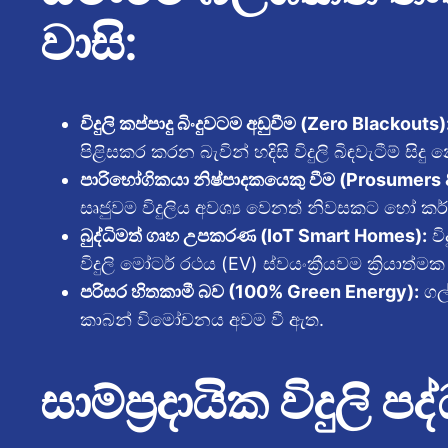
වාසි:
විදුලි කප්පාදු බිංදුවටම අඩුවීම (Zero Blackouts)
පිළිසකර කරන බැවින් හදිසි විදුලි බිඳවැටීම් සිදු
පාරිභෝගිකයා නිෂ්පාදකයෙකු වීම (Prosumers 
සෘජුවම විදුලිය අවශ්‍ය වෙනත් නිවසකට හෝ කර
බුද්ධිමත් ගෘහ උපකරණ (IoT Smart Homes):
වි
විදුලි මෝටර් රථය (EV) ස්වයංක්‍රීයවම ක්‍රියා
පරිසර හිතකාමී බව (100% Green Energy):
ගල්
කාබන් විමෝචනය අවම වී ඇත.
සාම්ප්‍රදායික විදුලි 