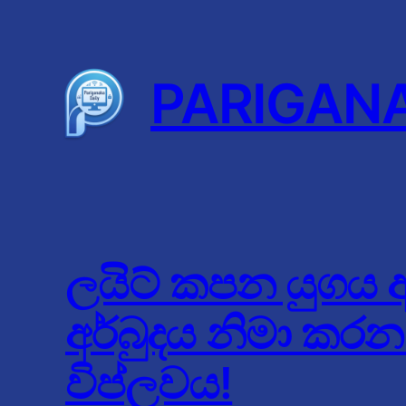
Skip
to
content
PARIGAN
ලයිට් කපන යුගය අව
අර්බුදය නිමා කරන ‘ස
විප්ලවය!