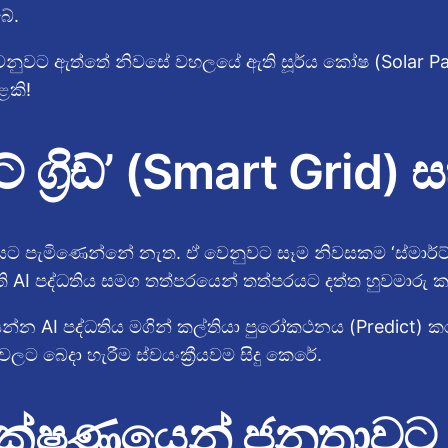
බේ.
ඒ වෙනුවට ඇත්තේ නිවසේ වහලයේ ඇති සූර්ය කෝෂ (Solar Pa
ළකි!
ග්‍රිඩ්’ (Smart Grid) 
 නිවසට පැමිණෙන්නේ නැත. ඒ වෙනුවට සෑම නිවසකම ‘ස්මාර්
ති AI පද්ධතිය සමග තත්පරයෙන් තත්පරයට දත්ත හුවමාරු ක
යන්න AI පද්ධතිය මගින් කල්තියා පුරෝකථනය (Predict) ක
ශවලට බෙදා හැරීම ස්වයංක්‍රීයවම සිදු කෙරේ.
 තාක්ෂණයෙන් ජනතාවට 