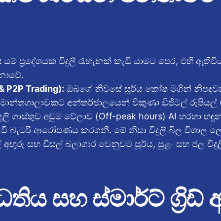
:
යම් ප්‍රදේශයක විදුලි රැහැනක් කැඩී යාමට පෙර, එහි ඇති
 නොවේ.
& P2P Trading):
ඔබගේ නිවසේ සූර්ය කෝෂ මගින් නිපදවන
්මාන්තශාලාවකට අන්තර්ජාලයෙන් විකුණා ඩිජිටල් රුපියල
දුලි ගාස්තුව අඩුම වේලාව (Off-peak hours) AI හරහා හඳු
ත්මක වී බැටරි ආරෝපණය කරගනී. මේ නිසා විදුලි බිල විශාල ල
 අඟුරු සහ ඩීසල් බලාගාර වෙනුවට සූර්ය, සුළං සහ ජල වි
පද්ධතිය සහ ස්මාර්ට් ග්‍ර