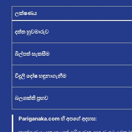
ලක්ෂණය
දත්ත හුවමාරුව
බිල්පත් සැකසීම
විදුලි දෝෂ හඳුනාගැනීම
බලශක්ති ප්‍රභව
Pariganaka.com හි අපගේ අදහස: