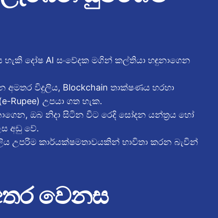
විය හැකි දෝෂ AI සංවේදක මගින් කල්තියා හඳුනාගෙන
 අමතර විදුලිය, Blockchain තාක්ෂණය හරහා
් (e-Rupee) උපයා ගත හැක.
නාගෙන, ඔබ නිදා සිටින විට රෙදි සෝදන යන්ත්‍රය හෝ
ෙස අඩු වේ.
දුලිය උපරිම කාර්යක්ෂමතාවයකින් භාවිතා කරන බැවින්
ිඩ් අතර වෙනස