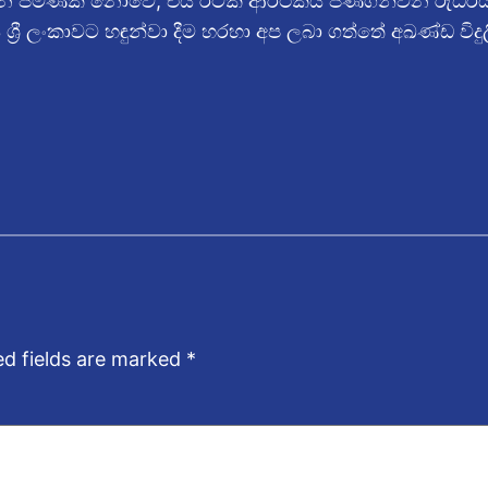
ථන පමණක් නොවේ; එය රටක ආර්ථිකය පණගන්වන රුධිරය
ණය ශ්‍රී ලංකාවට හඳුන්වා දීම හරහා අප ලබා ගත්තේ අඛණ්ඩ
ed fields are marked
*