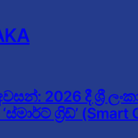
AKA
සන්: 2026 දී ශ්‍රී ලංක
්මාර්ට් ග්‍රිඩ්’ (Smar