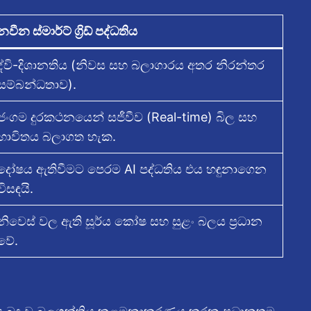
නවීන ස්මාර්ට් ග්‍රිඩ් පද්ධතිය
ද්වි-දිශානතිය (නිවස සහ බලාගාරය අතර නිරන්තර
සම්බන්ධතාව).
ජංගම දුරකථනයෙන් සජීවීව (Real-time) බිල සහ
භාවිතය බලාගත හැක.
දෝෂය ඇතිවීමට පෙරම AI පද්ධතිය එය හඳුනාගෙන
විසඳයි.
නිවෙස් වල ඇති සූර්ය කෝෂ සහ සුළං බලය ප්‍රධාන
වේ.