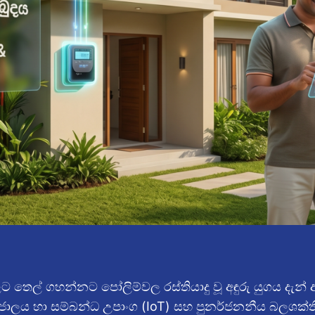
 වලට තෙල් ගහන්නට පෝලිම්වල රස්තියාදු වූ අඳුරු යුගය දැ
්තර්ජාලය හා සම්බන්ධ උපාංග (IoT) සහ පුනර්ජනනීය බලශක්තිය