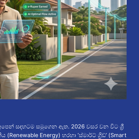
න් අපෙන් සදහටම සමුගෙන ඇත. 2026 වසර වන විට ශ්‍රී
 (Renewable Energy) හරහා ‘ස්මාර්ට් ග්‍රිඩ්’ (Smart