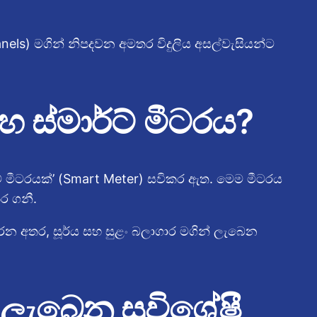
nels) මගින් නිපදවන අමතර විදුලිය අසල්වැසියන්ට
සහ ස්මාර්ට් මීටරය?
ට් මීටරයක්’ (Smart Meter) සවිකර ඇත. මෙම මීටරය
ර ගනී.
රන අතර, සූර්ය සහ සුළං බලාගාර මගින් ලැබෙන
ලැබෙන සුවිශේෂී