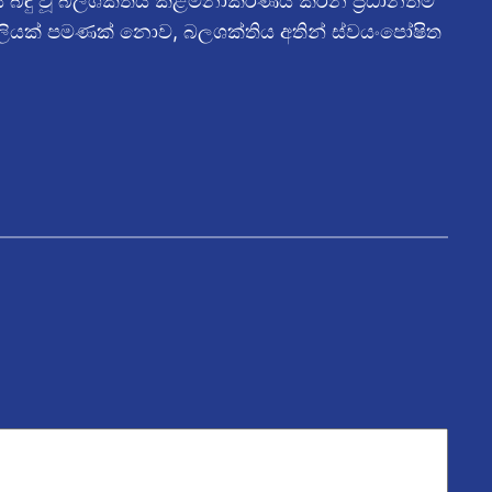
 බඳු වූ බලශක්තිය කළමනාකරණය කරන ප්‍රධානතම
 විදුලියක් පමණක් නොව, බලශක්තිය අතින් ස්වයංපෝෂිත