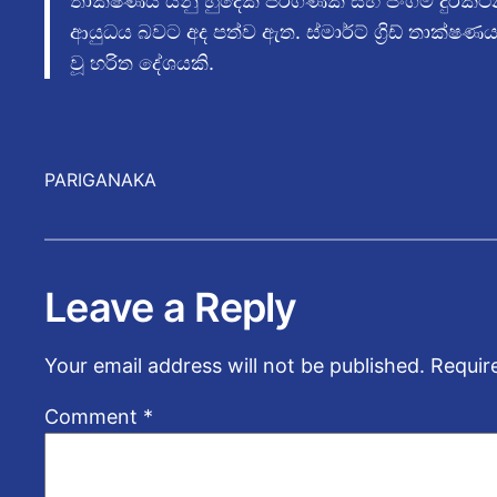
තාක්ෂණය යනු හුදෙක් පරිගණක සහ ජංගම දුරක
ආයුධය බවට අද පත්ව ඇත. ස්මාර්ට් ග්‍රිඩ් තාක්ෂ
වූ හරිත දේශයකි.
PARIGANAKA
Leave a Reply
Your email address will not be published.
Requir
Comment
*