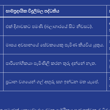
සාම්ප්‍රදායික විදුලිබල පද්ධතිය
එක් දිශාවකට පමණි (බලාගාරයේ සිට නිවසට).
මාසය අවසානයේ සේවකයෙකු පැමිණ කියවිය යුතුය.
පාරිභෝගිකයා පැමිණිලි කරන තුරු දන්නේ නැත.
ප්‍රධාන වශයෙන් ගල් අඟුරු සහ ඉන්ධන මත යැපේ.