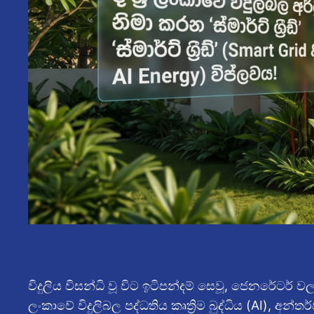
විදුලිය විසන්ධි වූ විට ඉටිපන්දම් සෙවූ, ජෙනරේටර්
ලංකාවේ විදුලිබල පද්ධතිය කෘත්‍රිම බුද්ධිය (AI), අන