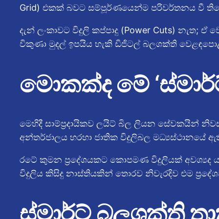
Grid) එකක් බවට සම්පූර්ණයෙන්ම පරිවර්තනය වී ති
දැන් ලංකාවට විදුලි කප්පාදු (Power Cuts) නැත; 
විකුණා මුදල් ඉපයිය හැකි ඩිජිටල් බලශක්ති වෙළඳපො
මොකක්ද මේ ‘ස්මාර්ට් 
මෙහිදී සාම්ප්‍රදායිකව ලයිට් බිල ලියන සේවකයින්
අන්තර්ජාලය හරහා ජාතික විදුලිබල මධ්‍යස්ථානයේ ඇ
රටේ කුමන ප්‍රදේශයකට කොපමණ විදුලියක් අවශ්‍යද 
විදුලිය කිසිදු නාස්තියකින් තොරව නිවැරදිව එම ප්‍රදේ
ස්මාර්ට් බලශක්ති