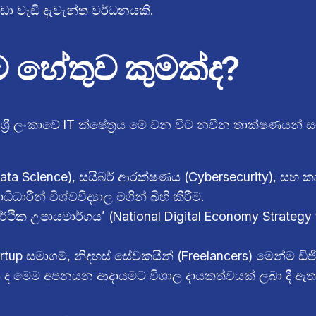
 වැඩි දැවැන්ත වර්ධනයකි.
ට හේතුව කුමක්ද?
්‍රී ලංකාවේ IT ක්ෂේත්‍රය මේ වන විට නවීන තාක්ෂණයන් 
 (Data Science), සයිබර් ආරක්ෂණය (Cybersecurity), සහ ක
ධාරීන් විශ්වවිද්‍යාල මගින් බිහි කිරීම.
් ආර්ථික උපායමාර්ගය’ (National Digital Economy Strateg
tup සමාගම්, නිදහස් සේවකයින් (Freelancers) මෙන්ම ඩිජිට
් ද මෙම අපනයන ආදායමට විශාල දායකත්වයක් ලබා දී ඇත