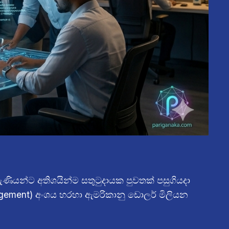
ියන්ට අතිශයින්ම සතුටුදායක පුවතක් පසුගියදා
nagement) අංශය හරහා ඇමරිකානු ඩොලර් මිලියන