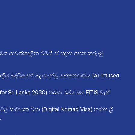
සමග යාවත්කාලීන වීමයි. ඒ සඳහා පහත කරුණු
ෘත්‍රිම බුද්ධියෙන් බලගැන්වූ කේතකරණය (AI-infused
y for Sri Lanka 2030) හරහා රජය සහ FITIS වැනි
ල් සංචාරක වීසා (Digital Nomad Visa) හරහා ශ්‍රී
.