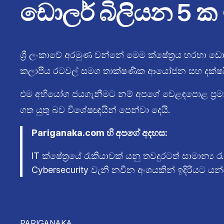
ඩොලර් බිලියන 5 ක
ශ්‍රී ලංකාවේ අරමුණ වන්නේ මෙම ක්ෂේත්‍රය හරහා 
කලාපීය රටවල් සමග තාක්ෂණික ආයෝජන සහ දක්ෂයින්
එම අභියෝග ජයගැනීමට නම් අපගේ වෙළඳපොළ ප්‍රමාණය, ශ්
ගත යුතු බව විශේෂඥයින් පෙන්වා දෙයි.
Pariganaka.com හි අපගේ අදහස:
IT ක්ෂේත්‍රයේ රැකියාවක් යනු තවදුරටත් සාමාන්
Cybersecurity වැනි නවීන අංශයකින් ඉදිරියට ය
PARIGANAKA