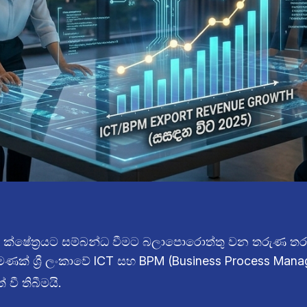
ම ක්ෂේත්‍රයට සම්බන්ධ වීමට බලාපොරොත්තු වන තරුණ තරුණ
පමණක් ශ්‍රී ලංකාවේ ICT සහ BPM (Business Process Ma
ී තිබීමයි.