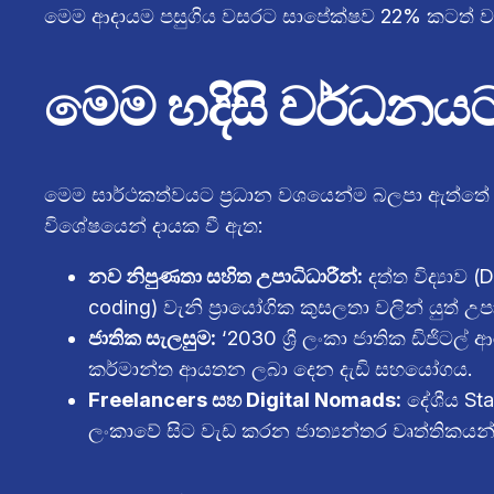
මෙම ආදායම පසුගිය වසරට සාපේක්ෂව 22% කටත් වඩා
මෙම හදිසි වර්ධනය
මෙම සාර්ථකත්වයට ප්‍රධාන වශයෙන්ම බලපා ඇත්තේ ශ
විශේෂයෙන් දායක වී ඇත:
නව නිපුණතා සහිත උපාධිධාරීන්:
දත්ත විද්‍යාව
coding) වැනි ප්‍රායෝගික කුසලතා වලින් යුත් උපාධි
ජාතික සැලසුම:
‘2030 ශ්‍රී ලංකා ජාතික ඩිජිටල
කර්මාන්ත ආයතන ලබා දෙන දැඩි සහයෝගය.
Freelancers සහ Digital Nomads:
දේශීය Star
ලංකාවේ සිට වැඩ කරන ජාත්‍යන්තර වෘත්තිකයන