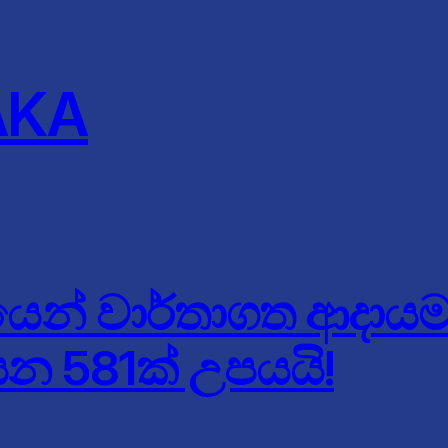
AKA
ංශයෙන් වාර්තාගත ආදායම
යන 581ක් උපයයි!