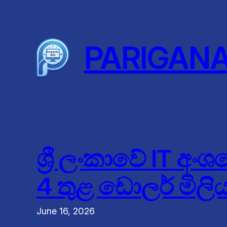
Skip
to
content
PARIGAN
ශ්‍රී ලංකාවේ IT අ
4 තුළ ඩොලර් මිලි
June 16, 2026