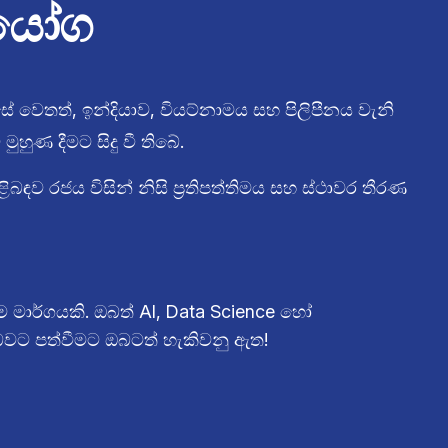
ියෝග
 වෙතත්, ඉන්දියාව, වියට්නාමය සහ පිලිපීනය වැනි
ණ දීමට සිදු වී තිබේ.
ිබඳව රජය විසින් නිසි ප්‍රතිපත්තිමය සහ ස්ථාවර තීරණ
ම මාර්ගයකි. ඔබත් AI, Data Science හෝ
 බවට පත්වීමට ඔබටත් හැකිවනු ඇත!