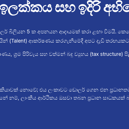
 ඉලක්කය සහ ඉදිරි අභ
ඩොලර් බිලියන 5 ක අපනයන ආදායමක් කරා ළඟා වීමයි.
කෙසේ
 (Talent) ආකර්ෂණය කරගැනීමේදී අපට දැඩි තරඟයකට මුහු
‍රම පිරිවැය සහ වත්මන් බදු ව්‍යූහය (tax structure) පිළ
‍ය රැකියාවක් නොවේ; එය ලංකාවට ඩොලර් ගෙන එන ප්‍රධානත
න්නේ නම්, ලාංකීය ආර්ථිකය ඔසවා තබන ප්‍රධාන සාධකයක්