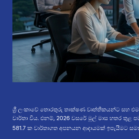
ශ්‍රී ලංකාවේ තොරතුරු තාක්ෂණ වෘත්තිකයන්ට සහ එ
වාර්තා විය. එනම්, 2026 වසරේ මුල් මාස හතර තුළ 
581.7 ක වාර්තාගත අපනයන ආදායමක් ඉපැයීමට සමත් ව