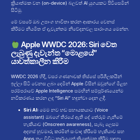
ක්‍රියාත්මක වන (on-device) බලවත් AI යුගයකට පිවිසෙමින්
සිටිමු.
මේ වසරේ ඔබ උපාංග භාවිතා කරන ආකාරය වෙනස්
කිරීමට නියමිත ඒ දැවැන්තම නිවේදනවල සාරාංශය මෙන්න.
Apple WWDC 2026: Siri වෙත
ලැබුණු දැවැන්ත “මොළයේ”
යාවත්කාලීන කිරීම
WWDC 2026 හිදී, වසර ගණනාවක් තිස්සේ පරිශීලකයින්
ඉල්ලා සිටි වෙනස ලබා දෙමින් Apple විසින් ඔවුන්ගේ මීළඟ
පරම්පරාවේ Apple Intelligence සමඟින් සම්පූර්ණයෙන්ම
නවීකරණය කරන ලද “Siri AI” හඳුන්වා දෙන ලදී.
Siri AI:
මෙම නව හඬ සහායකයාට (Voice
assistant) ඔබගේ තිරයේ ඇති දේ තේරුම් ගැනීමේ
හැකියාව (Onscreen awareness), සැබෑ ලෙසම
අදහස් හුවමාරු කරමින් සංවාද කිරීමේ හැකියාව සහ
Apps තුළ විවිධ කාර්යයන් ක්‍රියාත්මක කිරීම සඳහා