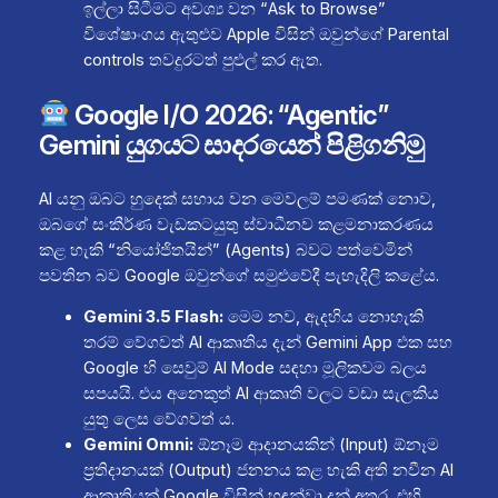
ඉල්ලා සිටීමට අවශ්‍ය වන “Ask to Browse”
විශේෂාංගය ඇතුළුව Apple විසින් ඔවුන්ගේ Parental
controls තවදුරටත් පුළුල් කර ඇත.
Google I/O 2026: “Agentic”
Gemini යුගයට සාදරයෙන් පිළිගනිමු
AI යනු ඔබට හුදෙක් සහාය වන මෙවලම් පමණක් නොව,
ඔබගේ සංකීර්ණ වැඩකටයුතු ස්වාධීනව කළමනාකරණය
කළ හැකි “නියෝජිතයින්” (Agents) බවට පත්වෙමින්
පවතින බව Google ඔවුන්ගේ සමුළුවේදී පැහැදිලි කළේය.
Gemini 3.5 Flash:
මෙම නව, ඇදහිය නොහැකි
තරම් වේගවත් AI ආකෘතිය දැන් Gemini App එක සහ
Google හි සෙවුම් AI Mode සඳහා මූලිකවම බලය
සපයයි. එය අනෙකුත් AI ආකෘති වලට වඩා සැලකිය
යුතු ලෙස වේගවත් ය.
Gemini Omni:
ඕනෑම ආදානයකින් (Input) ඕනෑම
ප්‍රතිදානයක් (Output) ජනනය කළ හැකි අති නවීන AI
ආකෘතියක් Google විසින් හඳුන්වා දුන් අතර, එහි