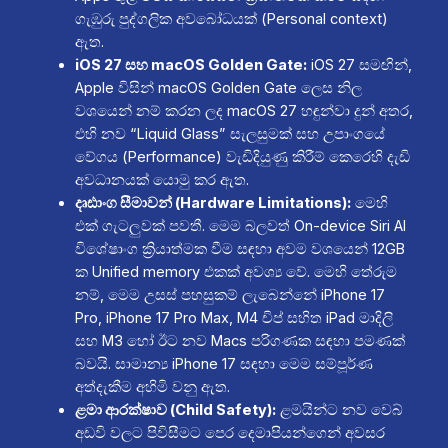
ගැඹුරු පුද්ගලික අවබෝධයක් (Personal context)
ඇත.
iOS 27 සහ macOS Golden Gate:
iOS 27 සමඟින්,
Apple විසින්
macOS Golden Gate
ලෙස නිල
වශයෙන් නම් කරන ලද macOS 27 හඳුන්වා දුන් අතර,
එහි නව “Liquid Glass” සැලසුමක් සහ උපාංගයේ
වේගය (Performance) වැඩිදියුණු කිරීම් කෙරෙහි දැඩි
අවධානයක් යොමු කර ඇත.
දෘඪාංග සීමාවන් (Hardware Limitations):
මෙහි
එක් ගැටලුවක් පවතී. මෙම බලවත් On-device Siri AI
විශේෂාංග ක්‍රියාත්මක වීම සඳහා අවම වශයෙන් 12GB
ක Unified memory එකක් අවශ්‍ය වේ. මෙහි තේරුම
නම්, මෙම උසස් පහසුකම් ලැබෙන්නේ iPhone 17
Pro, iPhone 17 Pro Max, M4 චිප් සහිත iPad මාදිලි
සහ M3 හෝ ඊට නව Macs පරිගණක සඳහා පමණක්
බවයි. සාමාන්‍ය iPhone 17 සඳහා මෙම සම්පූර්ණ
අත්දැකීම අහිමි වනු ඇත.
ළමා ආරක්ෂාව (Child Safety):
ළමයින්ට නව වෙබ්
අඩවි වලට පිවිසීමට පෙර දෙමාපියන්ගෙන් අවසර