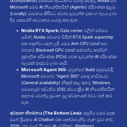
(Ecosystems) කෙරෙහි අවධානය යොමු කරද්දී, Nvidia සහ
Microsoft මෙම AI නියෝජිතයින් (Agents) පරිගණක තුළම
(Locally) ධාවනය කිරීමට අවශ්‍ය දැවැන්ත දෘඪාංග බලය ලබා
දීම කෙරෙහි අවධානය යොමු කර ඇත.
Nvidia RTX Spark:
Data center වලින් ඔබ්බට
යමින්, Nvidia සමාගම විසින් RTX Spark superchip
එක හඳුන්වා දෙන ලදී. මෙය Arm CPU එකක් සහ
නවතම Blackwell GPU එකක් සම්බන්ධ කරමින්
පුද්ගලික පරිගණක (PCs) වෙත දැවැන්ත AI පරිගණක
බලයක් සෘජුවම ලබා දෙයි.
Microsoft Agent 365:
ඔවුන්ගේ Build සමුළුවේදී,
Microsoft සමාගම “Agent 365” පොදු භාවිතයට
(General availability) නිකුත් කළ අතර, Windows
මෙහෙයුම් පද්ධතිය (OS) ස්වයංක්‍රීය AI නියෝජිතයින්
සඳහාම වෙන්වූ ප්‍රධාන මූලස්ථානයක් බවට පත් කර
ඇත.
අවසාන නිගමනය (The Bottom Line):
පසුගිය වසර දෙක
ඔබේ ප්‍රියතම AI Chatbot එක තෝරාගැනීම ගැන වූවා නම්,
2026 යනු ඔබේ ප්‍රියතම AI වේදිකාව (Platform)