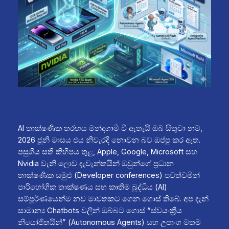
AI තාක්ෂණික තරඟය මන්දගාමී වී ඇතැයි ඔබ සිතුවා නම්,
2026 ජූනි මාසය එය නිවැරදි නොවන බව ඔප්පු කර ඇත.
පසුගිය සති කිහිපය තුළ, Apple, Google, Microsoft සහ
Nvidia වැනි ලොව දැවැන්තයින් ඔවුන්ගේ ප්‍රධාන
තාක්ෂණික සමුළු (Developer conferences) පවත්වමින්
පාරිභෝගික තාක්ෂණය සහ කෘතිම බුද්ධිය (AI)
සම්පූර්ණයෙන්ම නව මාවතකට ගෙන ගොස් තිබේ. අප දැන්
සාමාන්‍ය Chatbots වලින් ඔබ්බට ගොස් “ස්වයංක්‍රීය
නියෝජිතයින්” (Autonomous Agents) සහ උපාංග මතම