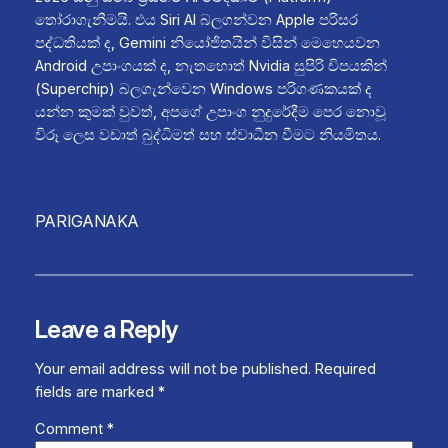
තෝරාගැනීමයි. එය Siri AI බලගන්වන Apple පරිසර
පද්ධතියක් ද, Gemini නියෝජිතයින් විසින් මෙහෙයවන
Android උපාංගයක් ද, නැතහොත් Nvidia සුපිරි චිපයකින්
(Superchip) බලගැන්වෙන Windows පරිගණකයක් ද
යන්න කුමක් වුවත්, අපගේ උපාංග නුදුරේදීම පෙර නොවූ
විරූ ලෙස වඩාත් බුද්ධිමත් සහ ස්වාධීන වීමට නියමිතය.
PARIGANAKA
Leave a Reply
Your email address will not be published.
Required
fields are marked
*
Comment
*