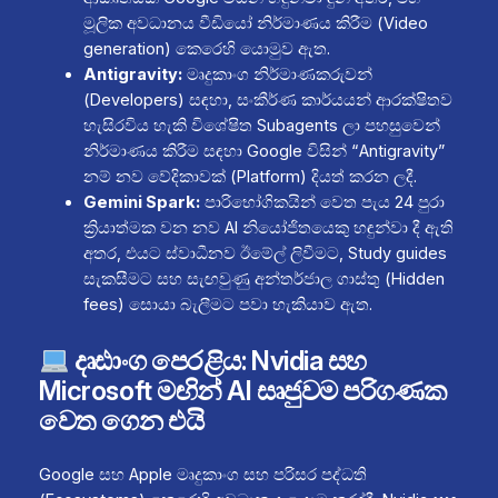
මූලික අවධානය වීඩියෝ නිර්මාණය කිරීම (Video
generation) කෙරෙහි යොමුව ඇත.
Antigravity:
මෘදුකාංග නිර්මාණකරුවන්
(Developers) සඳහා, සංකීර්ණ කාර්යයන් ආරක්ෂිතව
හැසිරවිය හැකි විශේෂිත Subagents ලා පහසුවෙන්
නිර්මාණය කිරීම සඳහා Google විසින් “Antigravity”
නම් නව වේදිකාවක් (Platform) දියත් කරන ලදී.
Gemini Spark:
පාරිභෝගිකයින් වෙත පැය 24 පුරා
ක්‍රියාත්මක වන නව AI නියෝජිතයෙකු හඳුන්වා දී ඇති
අතර, එයට ස්වාධීනව ඊමේල් ලිවීමට, Study guides
සැකසීමට සහ සැඟවුණු අන්තර්ජාල ගාස්තු (Hidden
fees) සොයා බැලීමට පවා හැකියාව ඇත.
දෘඪාංග පෙරළිය: Nvidia සහ
Microsoft මඟින් AI සෘජුවම පරිගණක
වෙත ගෙන එයි
Google සහ Apple මෘදුකාංග සහ පරිසර පද්ධති