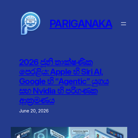
Skip
to
content
PARIGANAKA
2026 ජූනි තාක්ෂණික
පෙරළිය: Apple හි Siri AI,
Google හි “Agentic” යුගය
සහ Nvidia හි පරිගණක
ආක්‍රමණය
June 20, 2026