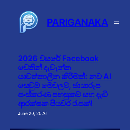
Skip
to
content
PARIGANAKA
2026 වසරේ Facebook
වෙතින් දැවැන්ත
යාවත්කාලීන කිරීමක්: නව AI
සෙවුම් මෙවලම්, ඡායාරූප
සංස්කරණ පහසුකම් සහ දැඩි
ආරක්ෂක පියවර රැසක්!
June 20, 2026