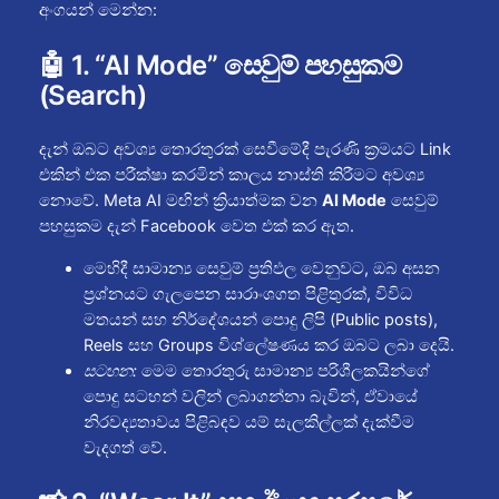
අංගයන් මෙන්න:
🤖 1. “AI Mode” සෙවුම් පහසුකම
(Search)
දැන් ඔබට අවශ්‍ය තොරතුරක් සෙවීමේදී පැරණි ක්‍රමයට Link
එකින් එක පරීක්ෂා කරමින් කාලය නාස්ති කිරීමට අවශ්‍ය
නොවේ. Meta AI මඟින් ක්‍රියාත්මක වන
AI Mode
සෙවුම්
පහසුකම දැන් Facebook වෙත එක් කර ඇත.
මෙහිදී සාමාන්‍ය සෙවුම් ප්‍රතිඵල වෙනුවට, ඔබ අසන
ප්‍රශ්නයට ගැලපෙන සාරාංශගත පිළිතුරක්, විවිධ
මතයන් සහ නිර්දේශයන් පොදු ලිපි (Public posts),
Reels සහ Groups විශ්ලේෂණය කර ඔබට ලබා දෙයි.
සටහන:
මෙම තොරතුරු සාමාන්‍ය පරිශීලකයින්ගේ
පොදු සටහන් වලින් ලබාගන්නා බැවින්, ඒවායේ
නිරවද්‍යතාවය පිළිබඳව යම් සැලකිල්ලක් දැක්වීම
වැදගත් වේ.