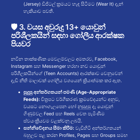
(Jersey) ඩිජිටල් ක්‍රමයට හැඳ සිටීමට (Wear It) දැන්
හැකියාව පවතී.
🛡️ 3. වයස අවුරුදු 13+ යොවුන්
පරිශීලකයින් සඳහා ගෝලීය ආරක්ෂක
පියවර
නවීන තාක්ෂණික මෙවලම්වලට අමතරව, Facebook,
Instagram සහ Messenger හරහා නව යොවුන්
පරිශීලකයින්ගේ (Teen Accounts) ආරක්ෂාව වෙනුවෙන්
දැඩි නීති මාලාවක් ගෝලීය වශයෙන් ක්‍රියාත්මක කර ඇත.
සුදුසු අන්තර්ගතයන් පමණි (Age-Appropriate
Feeds):
චිත්‍රපට වර්ගීකරණ ක්‍රමවේදයන්ට අනුව,
වයසට නොගැලපෙන හෝ නුසුදුසු දෑ යොවුන්
ගිණුම්වල Feed සහ Reels වෙත පැමිණීම
ස්වයංක්‍රීයවම වළක්වනු ලබයි.
සන්නිවේදනය සීමා කිරීම:
වැඩිහිටි අන්තර්ගතයන්
බහුලව පළ කරන Profiles, Pages සහ Groups සමඟ