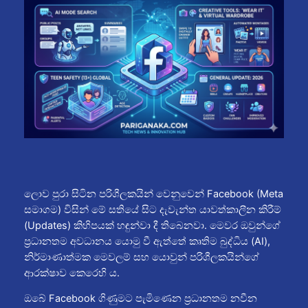
ලොව පුරා සිටින පරිශීලකයින් වෙනුවෙන් Facebook (Meta
සමාගම) විසින් මේ සතියේ සිට දැවැන්ත යාවත්කාලීන කිරීම්
(Updates) කිහිපයක් හඳුන්වා දී තිබෙනවා. මෙවර ඔවුන්ගේ
ප්‍රධානතම අවධානය යොමු වී ඇත්තේ කෘතිම බුද්ධිය (AI),
නිර්මාණාත්මක මෙවලම් සහ යොවුන් පරිශීලකයින්ගේ
ආරක්ෂාව කෙරෙහි ය.
ඔබේ Facebook ගිණුමට පැමිණෙන ප්‍රධානතම නවීන