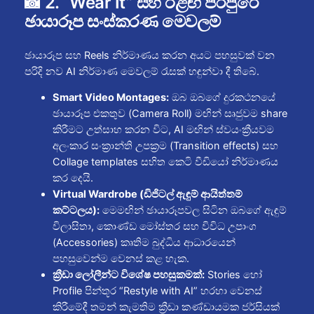
📸 2. “Wear It” සහ ඊළඟ පරපුරේ
ඡායාරූප සංස්කරණ මෙවලම්
ඡායාරූප සහ Reels නිර්මාණය කරන අයට පහසුවක් වන
පරිදි නව AI නිර්මාණ මෙවලම් රැසක් හඳුන්වා දී තිබේ.
Smart Video Montages:
ඔබ ඔබගේ දුරකථනයේ
ඡායාරූප එකතුව (Camera Roll) මඟින් සෘජුවම share
කිරීමට උත්සාහ කරන විට, AI මඟින් ස්වයංක්‍රීයවම
අලංකාර සංක්‍රාන්ති උපක්‍රම (Transition effects) සහ
Collage templates සහිත කෙටි වීඩියෝ නිර්මාණය
කර දෙයි.
Virtual Wardrobe (ඩිජිටල් ඇඳුම් ආයිත්තම්
කට්ටලය):
මෙමඟින් ඡායාරූපවල සිටින ඔබගේ ඇඳුම්
විලාසිතා, කොණ්ඩ මෝස්තර සහ විවිධ උපාංග
(Accessories) කෘතිම බුද්ධිය ආධාරයෙන්
පහසුවෙන්ම වෙනස් කළ හැක.
ක්‍රීඩා ලෝලීන්ට විශේෂ පහසුකමක්:
Stories හෝ
Profile පින්තූර “Restyle with AI” හරහා වෙනස්
කිරීමේදී තමන් කැමතිම ක්‍රීඩා කණ්ඩායමක ජර්සියක්