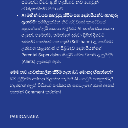
සම්බන්ධ වීමට ඇති හැකියාව නව යොවුන්
පරිශීලකයින්ට සීමා වේ.
AI මඟින් වයස තහවුරු කිරීම සහ දෙමාපියන්ට අනතුරු
ඇඟවීම්:
පරිශීලකයින් නිවැරදි වයස් කාණ්ඩයේ
පසුවන්නේදැයි සොයා බැලීමට AI තාක්ෂණය යොදා
ගැනේ. එමෙන්ම, තමන්ගේ දරුවා දිගින් දිගටම
තමන්ට හානිකර ගත හැකි (Self-harm) දෑ සෙවීමට
උත්සාහ කළහොත් ඒ පිළිබඳව දෙමාපියන්ගේ
Parental Supervision ගිණුම් වෙත වහාම දැනුම්දීම්
(Alerts) ලැබෙනු ඇත.
මෙම නව යාවත්කාලීන කිරීම් ගැන ඔබ මොකද හිතන්නේ?
ඔබ මුලින්ම අත්හදා බලන්න කැමති AI සෙවුම් පහසුකමද?
නැත්නම් අලුත් වීඩියෝ සංස්කරණ මෙවලම්ද? ඔබේ අදහස්
පහතින් Comment කරන්න!
PARIGANAKA