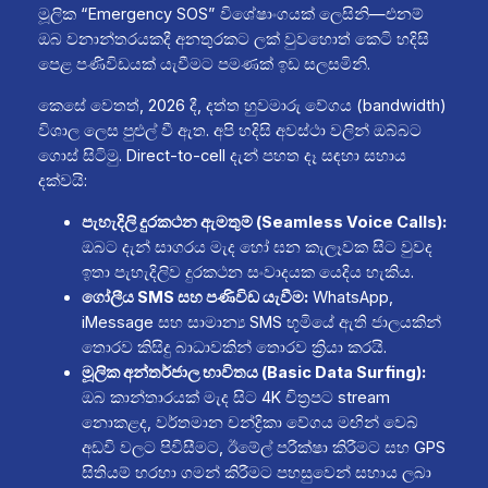
මූලික “Emergency SOS” විශේෂාංගයක් ලෙසිනි—එනම්
ඔබ වනාන්තරයකදී අනතුරකට ලක් වුවහොත් කෙටි හදිසි
පෙළ පණිවිඩයක් යැවීමට පමණක් ඉඩ සලසමිනි.
කෙසේ වෙතත්, 2026 දී, දත්ත හුවමාරු වේගය (bandwidth)
විශාල ලෙස පුළුල් වී ඇත. අපි හදිසි අවස්ථා වලින් ඔබ්බට
ගොස් සිටිමු. Direct-to-cell දැන් පහත දෑ සඳහා සහාය
දක්වයි:
පැහැදිලි දුරකථන ඇමතුම් (Seamless Voice Calls):
ඔබට දැන් සාගරය මැද හෝ ඝන කැලෑවක සිට වුවද
ඉතා පැහැදිලිව දුරකථන සංවාදයක යෙදිය හැකිය.
ගෝලීය SMS සහ පණිවිඩ යැවීම:
WhatsApp,
iMessage සහ සාමාන්‍ය SMS භූමියේ ඇති ජාලයකින්
තොරව කිසිදු බාධාවකින් තොරව ක්‍රියා කරයි.
මූලික අන්තර්ජාල භාවිතය (Basic Data Surfing):
ඔබ කාන්තාරයක් මැද සිට 4K චිත්‍රපට stream
නොකළද, වර්තමාන චන්ද්‍රිකා වේගය මඟින් වෙබ්
අඩවි වලට පිවිසීමට, ඊමේල් පරීක්ෂා කිරීමට සහ GPS
සිතියම් හරහා ගමන් කිරීමට පහසුවෙන් සහාය ලබා