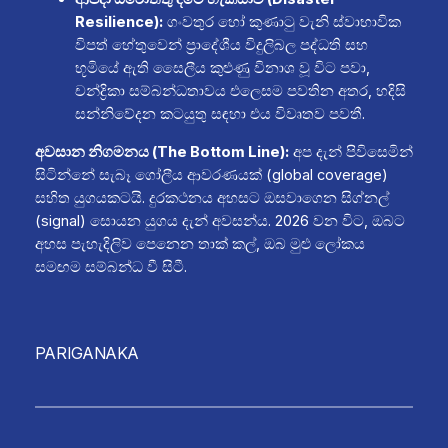
Resilience):
ගංවතුර හෝ කුණාටු වැනි ස්වාභාවික
විපත් හේතුවෙන් ප්‍රාදේශීය විදුලිබල පද්ධති සහ
භූමියේ ඇති සෛලීය කුළුණු විනාශ වූ විට පවා,
චන්ද්‍රිකා සම්බන්ධතාවය එලෙසම පවතින අතර, හදිසි
සන්නිවේදන කටයුතු සඳහා එය විවෘතව පවතී.
අවසාන නිගමනය (The Bottom Line):
අප දැන් පිවිසෙමින්
සිටින්නේ සැබෑ ගෝලීය ආවරණයක් (global coverage)
සහිත යුගයකටයි. දුරකථනය අහසට ඔසවාගෙන සිග්නල්
(signal) සොයන යුගය දැන් අවසන්ය. 2026 වන විට, ඔබට
අහස පැහැදිලිව පෙනෙන තාක් කල්, ඔබ මුළු ලෝකය
සමඟම සම්බන්ධ වී සිටී.
PARIGANAKA