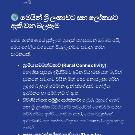
දෙයි.
මෙයින් ශ්‍රී ලංකාවට සහ ලෝකයට
ඇති වන බලපෑම
මෙම තාක්ෂණයේ ප්‍රතිලාභ හුදෙක් පහසුවෙන් ඔබ්බට යයි;
මෙය ගෝලීය වශයෙන් සියල්ලන්වම සමාන කරන
සාධකයකි.
ග්‍රාමීය සම්බන්ධතාව (Rural Connectivity):
භෞතික කුළුණු ඉදිකිරීමට අධික වියදමක් යන බැවින්
දුරකථන සමාගම් විසින් මින් පෙර නොසලකා හරින
ලද දුර බැහැර ගම්මාන දැන් ක්ෂණිකව ගෝලීය
ආර්ථිකය හා සම්බන්ධ වී ඇත.
ධීවරයින් සහ සමුද්‍රීය ආරක්ෂාව:
ගැඹුරු මුහුදේ ඈතට
යන ශ්‍රී ලාංකික ධීවරයින්ට තවදුරටත් ගොඩබිම සමඟ
සම්බන්ධය අහිමි නොවන අතර, මෙය ඔවුන්ගේ
ආරක්ෂාව සහ සන්නිවේදනය නාටකාකාර ලෙස ඉහළ
නංවයි.
ආපදා ඔරොත්තු දීමේ හැකියාව (Disaster