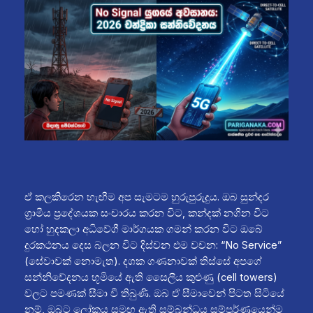
ඒ කලකිරෙන හැඟීම අප සැමටම හුරුපුරුදුය. ඔබ සුන්දර
ග්‍රාමීය ප්‍රදේශයක සංචාරය කරන විට, කන්දක් නගින විට
හෝ හුදකලා අධිවේගී මාර්ගයක ගමන් කරන විට ඔබේ
දුරකථනය දෙස බලන විට දිස්වන එම වචන: “No Service”
(සේවාවක් නොමැත). දශක ගණනාවක් තිස්සේ අපගේ
සන්නිවේදනය භූමියේ ඇති සෛලීය කුළුණු (cell towers)
වලට පමණක් සීමා වී තිබුණි. ඔබ ඒ සීමාවෙන් පිටත සිටියේ
නම්, ඔබට ලෝකය සමඟ ඇති සම්බන්ධය සම්පූර්ණයෙන්ම