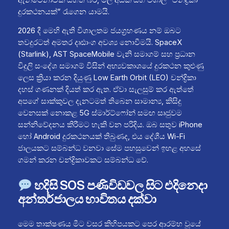
දුරකථනයක්” රැගෙන යාමයි.
2026 දී මෙහි ඇති විශාලතම ජයග්‍රහණය නම් ඔබට
තවදුරටත් අමතර දෘඪාංග අවශ්‍ය නොවීමයි. SpaceX
(Starlink), AST SpaceMobile වැනි සමාගම් සහ ප්‍රධාන
විදුලි සංදේශ සමාගම් විසින් අභ්‍යවකාශයේ දුරකථන කුළුණු
ලෙස ක්‍රියා කරන දියුණු Low Earth Orbit (LEO) චන්ද්‍රිකා
දහස් ගණනක් දියත් කර ඇත. ඒවා සැලසුම් කර ඇත්තේ
අපගේ සාක්කුවල දැනටමත් තිබෙන සාමාන්‍ය, කිසිදු
වෙනසක් නොකළ 5G ස්මාර්ට්ෆෝන් සමඟ සෘජුවම
සන්නිවේදනය කිරීමට හැකි වන පරිදිය. ඔබ සතුව iPhone
හෝ Android දුරකථනයක් තිබුණද, එය දේශීය Wi-Fi
ජාලයකට සම්බන්ධ වනවා සේම පහසුවෙන් ඉහළ අහසේ
ගමන් කරන චන්ද්‍රිකාවකට සම්බන්ධ වේ.
හදිසි SOS පණිවිඩවල සිට එදිනෙදා
අන්තර්ජාලය භාවිතය දක්වා
මෙම තාක්ෂණය මීට වසර කිහිපයකට පෙර ආරම්භ වූයේ