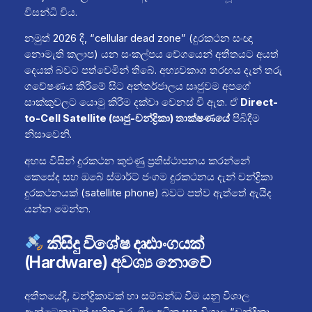
විසන්ධි විය.
නමුත් 2026 දී, “cellular dead zone” (දුරකථන සංඥා
නොමැති කලාප) යන සංකල්පය වේගයෙන් අතීතයට අයත්
දෙයක් බවට පත්වෙමින් තිබේ. අභ්‍යවකාශ තරඟය දැන් තරු
ගවේෂණය කිරීමේ සිට අන්තර්ජාලය සෘජුවම අපගේ
සාක්කුවලට යොමු කිරීම දක්වා වෙනස් වී ඇත. ඒ
Direct-
to-Cell Satellite (සෘජු-චන්ද්‍රිකා) තාක්ෂණයේ
පිබිදීම
නිසාවෙනි.
අහස විසින් දුරකථන කුළුණු ප්‍රතිස්ථාපනය කරන්නේ
කෙසේද සහ ඔබේ ස්මාර්ට් ජංගම දුරකථනය දැන් චන්ද්‍රිකා
දුරකථනයක් (satellite phone) බවට පත්ව ඇත්තේ ඇයිද
යන්න මෙන්න.
කිසිදු විශේෂ දෘඪාංගයක්
(Hardware) අවශ්‍ය නොවේ
අතීතයේදී, චන්ද්‍රිකාවක් හා සම්බන්ධ වීම යනු විශාල
ඇන්ටෙනාවක් සහිත බර, මිල අධික සහ විශාල “චන්ද්‍රිකා