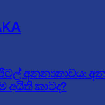
AKA
ිටල් අනන්‍යතාවය: අ
ම අයිති කාටද?