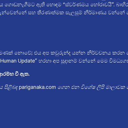
තය ගොඩනැගීමට ඇති හොඳම “ස්වර්ණමය හෝරාවයි”. බාහි
ල ගැන්වෙන්නේ සහ තීරණාත්මක සැලසුම් නිර්මාණය වන්නේ
 පමණක් නොවේ; එය අප කවුරුන්ද යන්න නිර්වචනය කරන ද
l Human Update” හරහා අප සූදානම් වන්නේ මෙම විමධ්‍යග
ආරම්භ වී ඇත.
ය පිළිබඳ pariganaka.com ගෙන එන විශේෂ ලිපි මාලාවක