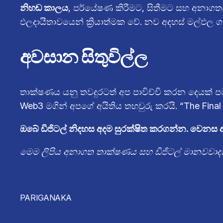
නිහඬ කාලය
, පර්යේෂණ කිරීමට, සිතීමට සහ අනාග
ඵලදායීතාවයෙන් ක්‍රියාත්මක වේ. නව අදහස් මල්ඵ
අවසාන සිතුවිල්ල
තාක්ෂණය යනු තවදුරටත් අප පාවිච්චි කරන දෙයක්
Web3 මගින් අපගේ අයිතිය තහවුරු කරයි. “The Fina
ඔබේ ඩිජිටල් නිදහස අදම සුරක්ෂිත කරගන්න. වෙනස 
මෙම ලිපිය අනාගත තාක්ෂණය සහ ඩිජිටල් මානවවාද
PARIGANAKA