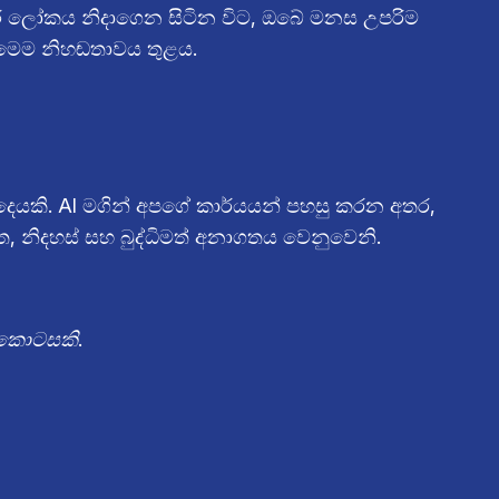
ර ලෝකය නිදාගෙන සිටින විට, ඔබේ මනස උපරිම
 මෙම නිහඬතාවය තුළය.
ෙයකි. AI මගින් අපගේ කාර්යයන් පහසු කරන අතර,
ත, නිදහස් සහ බුද්ධිමත් අනාගතය වෙනුවෙනි.
 කොටසකි.