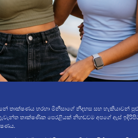
්නේ තාක්ෂණය හරහා මිනිසාගේ නිදහස සහ හැකියාවන් පුළුල් 
ැන්ත තාක්ෂණික පෙරළියක් නිහඬවම අපගේ ඇස් ඉදිරිපිට ස
්ෂණය.