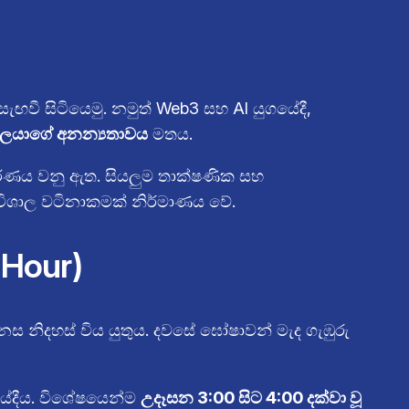
ැඟවී සිටියෙමු. නමුත් Web3 සහ AI යුගයේදී,
්ගලයාගේ අනන්‍යතාවය
මතය.
තීරණය වනු ඇත. සියලුම තාක්ෂණික සහ
විශාල වටිනාකමක් නිර්මාණය වේ.
 Hour)
නිදහස් විය යුතුය. දවසේ ඝෝෂාවන් මැද ගැඹුරු
යේදීය. විශේෂයෙන්ම
උදෑසන 3:00 සිට 4:00 දක්වා වූ