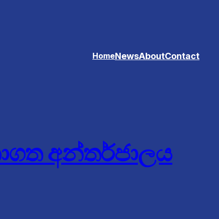
News
About
Contact
Home
නාගත අන්තර්ජාලය