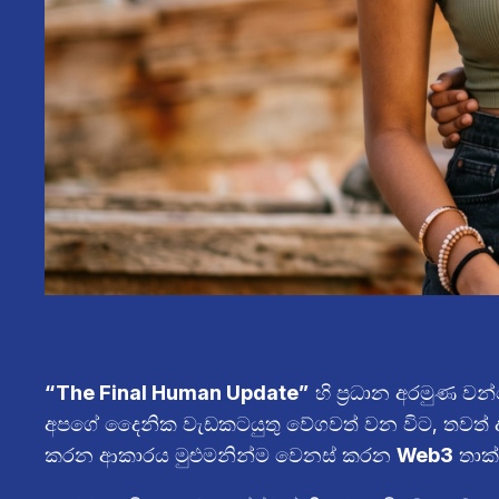
“The Final Human Update”
හි ප්‍රධාන අරමුණ වන
අපගේ දෛනික වැඩකටයුතු වේගවත් වන විට, තවත් දැව
කරන ආකාරය මුළුමනින්ම වෙනස් කරන
Web3
තාක