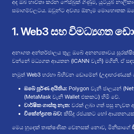
අද ඔබ භාවිතා කරන ෆේස්බුක් ගිණුම, යූටියුබ් නාලික
සමාගම්වලටය. ඔවුන්ට අවශ්‍ය ඕනෑම මොහොතක ඔබේ ඩි
1. Web3 සහ විමධ්‍යගත ඩො
අනාගත අන්තර්ජාලය තුළ ඔබේ අනන්‍යතාවය සුරක්ෂිත
වන්නේ මධ්‍යගත ආයතන (ICANN වැනි) මගිනි. ඒ සඳහා 
නමුත් Web3 හරහා බිහිවන ඩොමේන් (උදාහරණයක්
ඔබේ පූර්ණ අයිතිය:
Polygon වැනි ජාලයන් (Netw
(MetaMask වැනි Wallet එකකට) හිමි වේ.
වාර්ෂික ගාස්තු නැත:
වරක් ලබා ගත් පසු නැවත අ
විකේන්ද්‍රගත බව:
කිසිදු රජයකට හෝ ආයතනයකට
මෙය හුදෙක් තාක්ෂණික වෙනසක් නොව, මිනිසාගේ