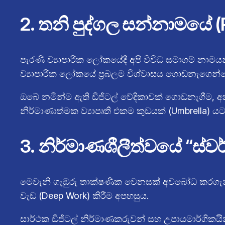
2. තනි පුද්ගල සන්නාමයේ (
පැරණි ව්‍යාපාරික ලෝකයේදී අපි විවිධ සමාගම් නාමය
ව්‍යාපාරික ලෝකයේ ප්‍රබලම විශ්වාසය ගොඩනැගෙන
ඔබේ නමින්ම ඇති ඩිජිටල් වේදිකාවක් ගොඩනැගීම, අ
නිර්මාණාත්මක ව්‍යාපෘති එකම කුඩයක් (Umbrella
3. නිර්මාණශීලීත්වයේ “ස්
මෙවැනි ගැඹුරු තාක්ෂණික වෙනසක් අවබෝධ කරගැනීම
වැඩ (Deep Work) කිරීම අපහසුය.
සාර්ථක ඩිජිටල් නිර්මාණකරුවන් සහ උපායමාර්ගි