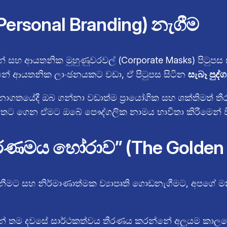
Personal Branding) නැගීම
න් සහ ආයතනික මුහුණුවරවල් (Corporate Masks) පිටුපස ස
්නේ ආයතනික ලාංඡනයකට වඩා, ඒ පිටුපස සිටින
සැබෑ පුද
නාගතයේදී ඔබ ගන්නා වඩාත්ම ප්‍රායෝගික සහ ශක්තිමත් 
) යටතට ගෙන ඒමට ඔබේ පෞද්ගලික නාමය භාවිතා කිරීමෙන් 
වර්ණමය හෝරාව” (The Golden
ට සහ නිර්මාණාත්මක ව්‍යාපෘති ගොඩනැගීමට, අපගේ මනස 
කයින් තම දවසේ සාර්ථකත්වය තීරණය කරන්නේ අලුයම කාල