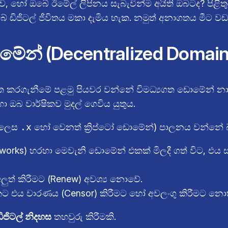
ාව, හෝ ඔබේ ඊමේල් ලිපිනය සැබැවින්ම අයිති ඔබටද? පිළිතු
ජිටල් ජීවිතය මකා දැමිය හැක. නමුත් අනාගතය මීට වඩා 
මේන් (Decentralized Domain
 කරගැනීමේ පළමු පියවර වන්නේ විමධ්‍යගත ඩොමේන් නාමයන
ඔබ වාර්ෂිකව මුදල් ගෙවිය යුතුය.
 ලෙස
.x
හෝ වෙනත් ක්‍රිප්ටෝ ඩොමේන්) පාලනය වන්නේ බ
orks) හරහා මෙවැනි ඩොමේන් එකක් මිලදී ගත් විට, එය සද
ලුත් කිරීමට (Renew) අවශ්‍ය නොවේ.
 එය වාරණය (Censor) කිරීමට හෝ අවලංගු කිරීමට නො
ඩිජිටල් නිදහස
තහවුරු කිරීමකි.