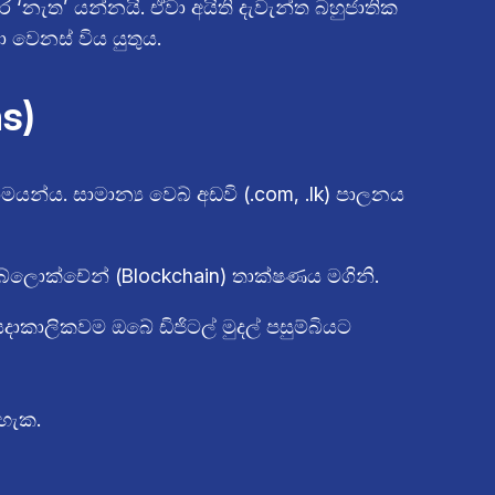
ර ‘නැත’ යන්නයි. ඒවා අයිති දැවැන්ත බහුජාතික
වෙනස් විය යුතුය.
s)
්ය. සාමාන්‍ය වෙබ් අඩවි (.com, .lk) පාලනය
්ලොක්චේන් (Blockchain) තාක්ෂණය මගිනි.
ාකාලිකවම ඔබේ ඩිජිටල් මුදල් පසුම්බියට
හැක.