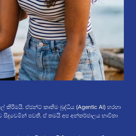
කිරීමයි. ඒජන්ට් කෘතිම බුද්ධිය (Agentic AI) හරහා
ිදුවෙමින් පවතී. ඒ තමයි අප අන්තර්ජාලය භාවිතා