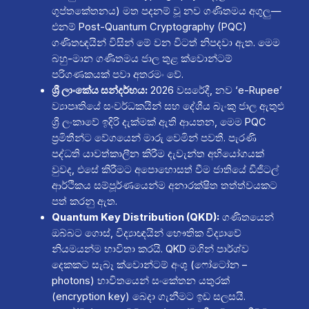
ගුප්තකේතනය) මත පදනම් වූ නව ගණිතමය අගුලු—
එනම් Post-Quantum Cryptography (PQC)
ගණිතඥයින් විසින් මේ වන විටත් නිපදවා ඇත. මෙම
බහු-මාන ගණිතමය ජාල තුළ ක්වොන්ටම්
පරිගණකයක් පවා අතරමං වේ.
ශ්‍රී ලාංකේය සන්දර්භය:
2026 වසරේදී, නව ‘e-Rupee’
ව්‍යාපෘතියේ සංවර්ධකයින් සහ දේශීය බැංකු ජාල ඇතුළු
ශ්‍රී ලංකාවේ ඉදිරි දැක්මක් ඇති ආයතන, මෙම PQC
ප්‍රමිතීන්ට වේගයෙන් මාරු වෙමින් පවතී. පැරණි
පද්ධති යාවත්කාලීන කිරීම දැවැන්ත අභියෝගයක්
වුවද, එසේ කිරීමට අපොහොසත් වීම ජාතියේ ඩිජිටල්
ආර්ථිකය සම්පූර්ණයෙන්ම අනාරක්ෂිත තත්ත්වයකට
පත් කරනු ඇත.
Quantum Key Distribution (QKD):
ගණිතයෙන්
ඔබ්බට ගොස්, විද්‍යාඥයින් භෞතික විද්‍යාවේ
නියමයන්ම භාවිතා කරයි. QKD මගින් පාර්ශ්ව
දෙකකට සැබෑ ක්වොන්ටම් අංශු (ෆෝටෝන –
photons) භාවිතයෙන් සංකේතන යතුරක්
(encryption key) බෙදා ගැනීමට ඉඩ සලසයි.