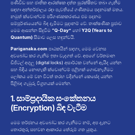
පණිවිඩ සහ ජාතික ආරක්ෂක දත්ත සුරක්ෂිතව තබා ගැනීම
සඳහා අන්තර්ජාලය රඳා පැවතියේ ගණිතමය පදනමක් මතය.
නමුත් ක්වොන්ටම් පරිගණකකරණය එම පදනම
සම්පූර්ණයෙන්ම බිඳ දැමීමට සූදානම් වේ. තාක්ෂණික ප්‍රජාව
මෙම ආසන්න සිදුවීම
“Q-Day”
හෝ
Y2Q (Years to
Quantum)
සීමාව ලෙස හඳුන්වයි.
Pariganaka.com
පාඨකයින් සඳහා, මෙම වෙනස
අවබෝධ කර ගැනීම ඉතා වැදගත් වේ. අපගේ වර්තමාන
ඩිජිටල් අගුලු (digital locks) අසාර්ථක වන්නේ ඇයිද යන්න
සහ බිඳිය නොහැකි ක්වොන්ටම් පළිහක් ගොඩනැගීමට
ලෝකය මේ වන විටත් තරඟ වදින්නේ කෙසේද යන්න
පිළිබඳ ගැඹුරු විග්‍රහයක් මෙන්න.
1. සාම්ප්‍රදායික සංකේතනය
(Encryption) බිඳ වැටීම
මෙම තර්ජනය අවබෝධ කර ගැනීමට නම්, අප දැනට
තොරතුරු සඟවන ආකාරය තේරුම් ගත යුතුය.