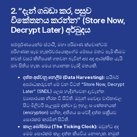
2. “දැන් ගබඩා කර, පසුව
විකේතනය කරන්න” (Store Now,
Decrypt Later) අර්බුදය
සම්පූර්ණයෙන්ම ස්ථායී, මහා පරිමාණ ක්වොන්ටම්
පරිගණක සෑම හැකර්වරයෙකුගේම මේසය මතට පැමිණීමට
තවත් වසර කිහිපයක් ගතවන බැවින් අප අද ආරක්ෂිත යැයි
ඔබ සිතිය හැක. මෙය භයානක වැරදි මතයකි.
දත්ත අස්වනු නෙලීම (Data Harvesting):
සයිබර්
අපරාධකරුවන් මේ වන විටත් “Store Now, Decrypt
Later” (SNDL) ලෙස හැඳින්වෙන දැවැන්ත
ව්‍යාපාරයක නිරත වී සිටිති. ඔවුන් වෛද්‍ය වාර්තාවල
සිට මිලිටරි සැලසුම් දක්වා වූ ඉහළ සංකේතනයක්
(encryption) සහිත, අතිශය සංවේදී දත්ත සක්‍රීයව
සොරකම් කරමින් සිටිති.
කාල බෝම්බය (The Ticking Clock):
ඔවුන්ට අද
මෙම සොරකම් කළ දත්ත කියවිය නොහැක. නමුත්