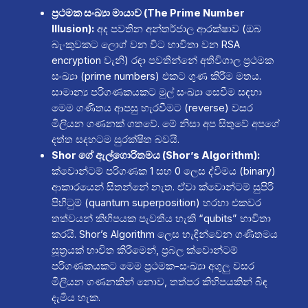
ප්‍රථමක සංඛ්‍යා මායාව (The Prime Number
Illusion):
අද පවතින අන්තර්ජාල ආරක්ෂාව (ඔබ
බැංකුවකට ලොග් වන විට භාවිතා වන RSA
encryption වැනි) රඳා පවතින්නේ අතිවිශාල ප්‍රථමක
සංඛ්‍යා (prime numbers) එකට ගුණ කිරීම මතය.
සාමාන්‍ය පරිගණකයකට මුල් සංඛ්‍යා සෙවීම සඳහා
මෙම ගණිතය ආපසු හැරවීමට (reverse) වසර
මිලියන ගණනක් ගතවේ. මේ නිසා අප සිතුවේ අපගේ
දත්ත සදහටම සුරක්ෂිත බවයි.
Shor ගේ ඇල්ගොරිතමය (Shor’s Algorithm):
ක්වොන්ටම් පරිගණක 1 සහ 0 ලෙස ද්විමය (binary)
ආකාරයෙන් සිතන්නේ නැත. ඒවා ක්වොන්ටම් සුපිරි
පිහිටුම් (quantum superposition) හරහා එකවර
තත්වයන් කිහිපයක පැවතිය හැකි “qubits” භාවිතා
කරයි. Shor’s Algorithm ලෙස හැඳින්වෙන ගණිතමය
සූත්‍රයක් භාවිත කිරීමෙන්, ප්‍රබල ක්වොන්ටම්
පරිගණකයකට මෙම ප්‍රථමක-සංඛ්‍යා අගුලු වසර
මිලියන ගණනකින් නොව, තත්පර කිහිපයකින් බිඳ
දැමිය හැක.