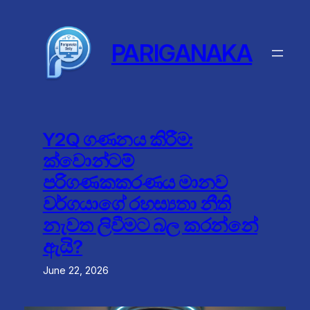
Skip
to
content
PARIGANAKA
Y2Q ගණනය කිරීම:
ක්වොන්ටම්
පරිගණකකරණය මානව
වර්ගයාගේ රහස්‍යතා නීති
නැවත ලිවීමට බල කරන්නේ
ඇයි?
June 22, 2026