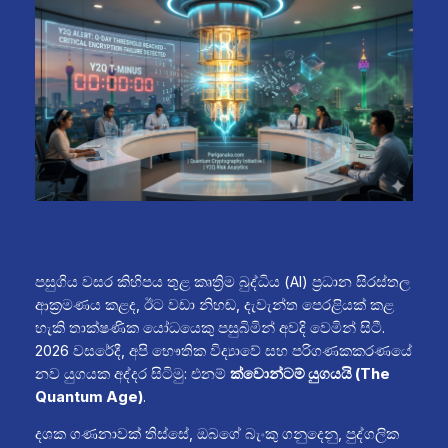
පසුගිය වසර කිහිපය තුළ කෘත්‍රිම බුද්ධිය (AI) ප්‍රධාන සිරස්තල
ආක්‍රමණය කළද, ඊට වඩා නිහඬ, දැවැන්ත පෙරළියක් කළ
හැකි තාක්ෂණික යෝධයෙකු පසුබිමින් අවදි වෙමින් සිටී.
2026 වසරේදී, අපි භෞතික විද්‍යාවේ සහ පරිගණකකරණයේ
නව යුගයක අද්දර සිටිමු: එනම්
ක්වොන්ටම් යුගයයි (The
Quantum Age)
.
දශක ගණනාවක් තිස්සේ, ඔබගේ බැංකු ගනුදෙනු, පුද්ගලික