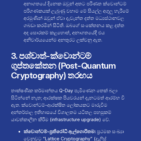
අනාගතයේ දිනෙක ඔවුන් අතට පරිණත ක්වොන්ටම්
පරිගණකයක් ලැබුණු වහාම මේ සියල්ල අගුලු හැරීමේ
අරමුණින් ඔවුන් ඒවා දැවැන්ත දත්ත මධ්‍යස්ථානවල
ගබඩා කරමින් සිටිති. ඔබගේ සංකේතනය කළ දත්ත
අද සොරකම් කළහොත්, අනාගතයේදී එය
අනිවාර්යයෙන්ම අනතුරට ලක්වනු ඇත.
3. පශ්චාත්-ක්වොන්ටම්
ගුප්තකේතන (Post-Quantum
Cryptography) තරඟය
තාක්ෂණික කර්මාන්තය Q-Day පැමිණෙන තෙක් බලා
සිටින්නේ නැත; ආරක්ෂක පියවරයන් දැනටමත් ආරම්භ වී
ඇත. ක්වොන්ටම්-ආරක්ෂිත ලෝකයකට මාරුවීම
අන්තර්ජාල ඉතිහාසයේ විශාලතම යටිතල පහසුකම්
යාවත්කාලීන කිරීම (infrastructure upgrade) වේ.
ක්වොන්ටම්-ප්‍රතිරෝධී ඇල්ගොරිතම:
ප්‍රථමක සංඛ්‍යා
වෙනුවට “Lattice Cryptography” (දැලිස්