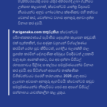
හැකර්වරයෙකු මෙම යතුර අතරමගදී ලබා ගැනීමට
උත්සාහ කළහොත්, ක්වොන්ටම් යාන්ත්‍ර විද්‍යාවේ
නියමයන්ට අනුව ෆෝටෝනය ක්ෂණිකව එහි තත්වය
වෙනස් කර, යවන්නාට වහාම අනතුරු අඟවා දත්ත
විනාශ කර දමයි.
Pariganaka.com කතුවැකිය:
ක්වොන්ටම්
පරිගණකකරණයේ පැමිණීම දෙපැත්ත කැපෙන කඩුවකි.
එක් පැත්තකින්, එය අණුක ව්‍යුහයන් විශ්ලේෂණය
කරමින් රෝග සුව කිරීමටත්, ගෝලීය බලශක්ති ජාල
ප්‍රශස්ත කරමින් දේශගුණික අර්බුදය විසඳීමටත් උපකාරී
වනු ඇත. අනෙක් අතට, එය අප දන්නා ඩිජිටල්
රහස්‍යභාවය පිළිබඳ සංකල්පය සම්පූර්ණයෙන්ම විනාශ
කර දමයි. අප සිටින්නේ අපගේම තාක්ෂණික
විශිෂ්ටත්වයට එරෙහි තරඟයකය. 2026 යනු අපට
ලැබෙන අවසාන අනතුරු ඇඟවීමයි: ක්වොන්ටම් කඩුව
සම්පූර්ණයෙන්ම නිපදවීමට පෙර අප අපගේ ඩිජිටල්
සන්නාහය යාවත්කාලීන කළ යුතුය.