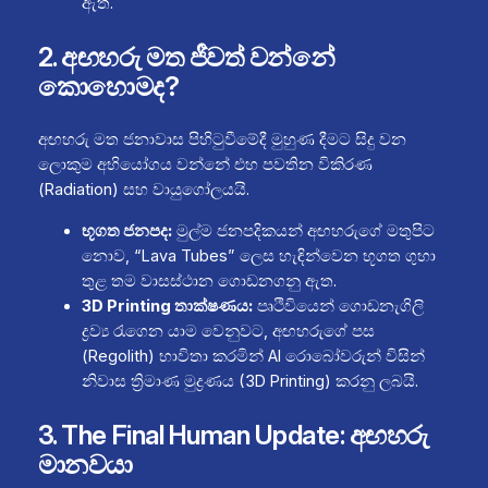
ඇත.
2. අඟහරු මත ජීවත් වන්නේ
කොහොමද?
අඟහරු මත ජනාවාස පිහිටුවීමේදී මුහුණ දීමට සිදු වන
ලොකුම අභියෝගය වන්නේ එහ පවතින විකිරණ
(Radiation) සහ වායුගෝලයයි.
භූගත ජනපද:
මුල්ම ජනපදිකයන් අඟහරුගේ මතුපිට
නොව, “Lava Tubes” ලෙස හැඳින්වෙන භූගත ගුහා
තුළ තම වාසස්ථාන ගොඩනගනු ඇත.
3D Printing තාක්ෂණය:
පෘථිවියෙන් ගොඩනැගිලි
ද්‍රව්‍ය රැගෙන යාම වෙනුවට, අඟහරුගේ පස
(Regolith) භාවිතා කරමින් AI රොබෝවරුන් විසින්
නිවාස ත්‍රිමාණ මුද්‍රණය (3D Printing) කරනු ලබයි.
3. The Final Human Update: අඟහරු
මානවයා