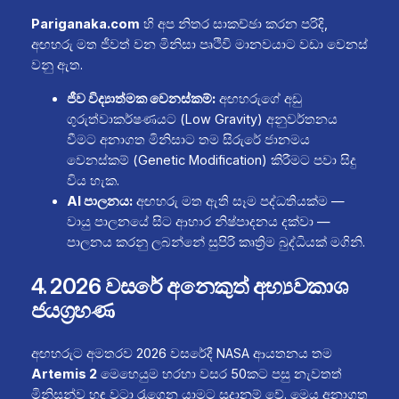
Pariganaka.com
හි අප නිතර සාකච්ඡා කරන පරිදි,
අඟහරු මත ජීවත් වන මිනිසා පෘථිවි මානවයාට වඩා වෙනස්
වනු ඇත.
ජීව විද්‍යාත්මක වෙනස්කම්:
අඟහරුගේ අඩු
ගුරුත්වාකර්ෂණයට (Low Gravity) අනුවර්තනය
වීමට අනාගත මිනිසාට තම සිරුරේ ජානමය
වෙනස්කම් (Genetic Modification) කිරීමට පවා සිදු
විය හැක.
AI පාලනය:
අඟහරු මත ඇති සෑම පද්ධතියක්ම —
වායු පාලනයේ සිට ආහාර නිෂ්පාදනය දක්වා —
පාලනය කරනු ලබන්නේ සුපිරි කෘත්‍රිම බුද්ධියක් මගිනි.
4. 2026 වසරේ අනෙකුත් අභ්‍යවකාශ
ජයග්‍රහණ
අඟහරුට අමතරව 2026 වසරේදී NASA ආයතනය තම
Artemis 2
මෙහෙයුම හරහා වසර 50කට පසු නැවතත්
මිනිසුන්ව හඳ වටා රැගෙන යාමට සූදානම් වේ. මෙය අනාගත