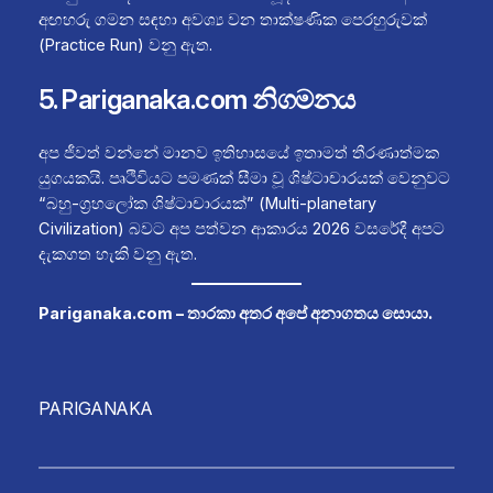
අඟහරු ගමන සඳහා අවශ්‍ය වන තාක්ෂණික පෙරහුරුවක්
(Practice Run) වනු ඇත.
5. Pariganaka.com නිගමනය
අප ජීවත් වන්නේ මානව ඉතිහාසයේ ඉතාමත් තීරණාත්මක
යුගයකයි. පෘථිවියට පමණක් සීමා වූ ශිෂ්ටාචාරයක් වෙනුවට
“බහු-ග්‍රහලෝක ශිෂ්ටාචාරයක්” (Multi-planetary
Civilization) බවට අප පත්වන ආකාරය 2026 වසරේදී අපට
දැකගත හැකි වනු ඇත.
Pariganaka.com – තාරකා අතර අපේ අනාගතය සොයා.
PARIGANAKA