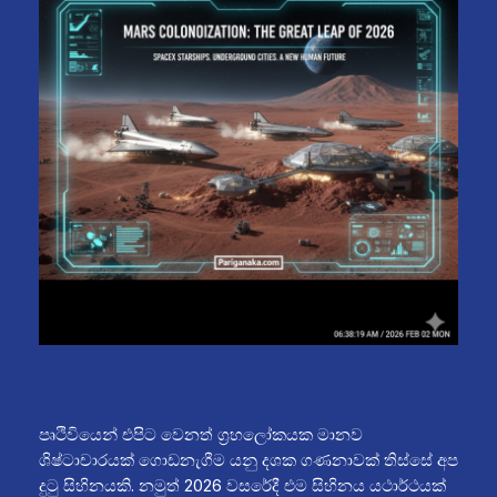
පෘථිවියෙන් එපිට වෙනත් ග්‍රහලෝකයක මානව
ශිෂ්ටාචාරයක් ගොඩනැගීම යනු දශක ගණනාවක් තිස්සේ අප
දුටු සිහිනයකි. නමුත් 2026 වසරේදී එම සිහිනය යථාර්ථයක්