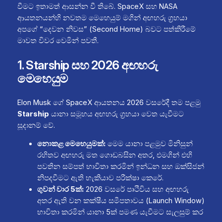
වීමට ඉතාමත් ආසන්න වී තිබේ. SpaceX සහ NASA
ආයතනයන්හි නවතම මෙහෙයුම් මගින් අඟහරු ග්‍රහයා
අපගේ “දෙවන නිවස” (Second Home) බවට පත්කිරීමේ
මාවත විවර වෙමින් පවතී.
1. Starship සහ 2026 අඟහරු
මෙහෙයුම
Elon Musk ගේ SpaceX ආයතනය 2026 වසරේදී තම පළමු
Starship
යානා සමූහය අඟහරු ග්‍රහයා වෙත යැවීමට
සූදානම් වේ.
නොකළ මෙහෙයුමක්:
මෙම යානා පළමුව මිනිසුන්
රහිතව අඟහරු මත ගොඩබසින අතර, එමගින් එහි
පවතින සම්පත් භාවිතා කරමින් ඉන්ධන සහ ඔක්සිජන්
නිපදවීමට ඇති හැකියාව පරීක්ෂා කෙරේ.
ගුවන් වාර 5ක්:
2026 වසරේ පෘථිවිය සහ අඟහරු
අතර ඇති වන කක්ෂීය සමීපතාවය (Launch Window)
භාවිතා කරමින් යානා 5ක් පමණ යැවීමට සැලසුම් කර