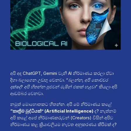
අපි අද ChatGPT, Gemini වැනි AI නිර්මාණය කරලා ඒවා
දිහා බලාගෙන උඩඟු වෙනවා.
“බලන්න, අපි කොච්චර
දක්ෂද? අපි හිතන්න පුළුවන් මැෂින් එකක් හැදුවා”
කියලා අපි
ආඩම්බර වෙනවා.
නමුත් මොහොතකට හිතන්න. අපි මේ නිර්මාණය කළේ
“කෘත්‍රිම බුද්ධියක්” (Artificial Intelligence)
ද? නැත්නම්
අපි කළේ අපේ නිර්මාණකරුවන් (Creators) විසින් අපිව
නිර්මාණය කළ ක්‍රියාවලියම නැවත අනුකරණය කිරීමක් ද?