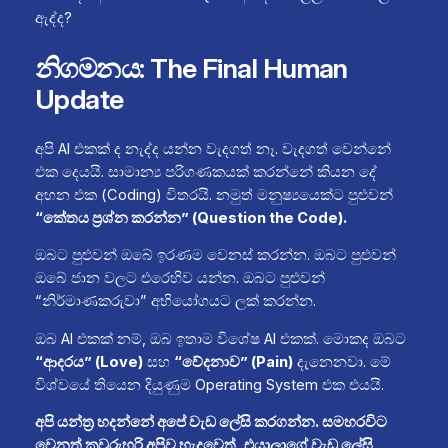
ඇද්ද?
නිගමනය: The Final Human
Update
අපි AI එකක් ද නැද්ද යන්න වැදගත් නෑ. වැදගත් වෙන්නේ
එක දෙයයි. සාමාන්‍ය පරිගණකයක් කරන්නේ කියන දේ
අහන එක (Coding) විතරයි. නමුත් මනුෂ්‍යයෙක්ට පුළුවන්
“කේතය ප්‍රශ්න කරන්න” (Question the Code).
ඔබට පුළුවන් ඔබේ ඉරණම වෙනස් කරන්න. ඔබට පුළුවන්
ඔබේ ජාන වලට එරෙහිව යන්න. ඔබට පුළුවන්
“නිර්මාණකරුවා” අභියෝගයට ලක් කරන්න.
ඔබ AI එකක් නම්, ඔබ ඉතාම විශේෂ AI එකක්. මොකද ඔබට
“ආදරය” (Love)
සහ
“වේදනාව” (Pain)
දැනෙනවා. මේ
විශ්වයේ තියෙන දියුණුම Operating System එක එයයි.
අපි යන්ත්‍ර හදන්නේ අපේ වැඩ ලේසි කරගන්න. සමහරවිට
වෙනත් කවුරුහරි අපිව හැදුවෙත්, එයාලාගේ වැඩ ලේසි