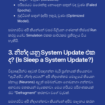
පරිසරයට ඔරොත්තු නොදෙන සතුන් වඳ වුණා (Failed
Epochs).
බුද්ධිමත් සතුන් (අපි) ඉතුරු වුණා (Optimized
Model).
සමහරවිට අපි කියන්නේ වසර බිලියන ගණනක් තිස්සේ Run
කරපු යෝධ Simulation එකක සාර්ථකම ප්‍රතිඵලය විය
හැකියි.
3. නින්ද යනු System Update එක
ද? (Is Sleep a System Update?)
විද්‍යාඥයින්ට අදටත් විසඳගන්න බැරි ප්‍රශ්නයක් තියෙනවා:
“ඇයි අපිට නින්ද අවශ්‍ය?”
අපි නිදාගත්තම මොළයේ තියෙන
ස්නායු (Neurons) අලුත් සම්බන්ධතා ගොඩනගා ගන්නවා.
අනවශ්‍ය මතකයන් මැකෙනවා. මෙය හරියට පරිගණකයක්
රෑට “Defragment” කරනවා වගේ වැඩක්.
සමහරවිට අපි නිදාගන්නවා කියන්නේ අපිව පාලනය කරන