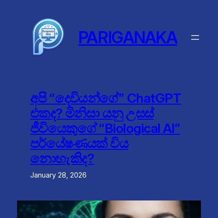
Skip
to
content
PARIGANAKA
අපි “දෙවියන්ගේ” ChatGPT
එකද? මිනිසා යනු උසස්
ජීවියෙකුගේ “Biological AI”
පර්යේෂණයක් විය
නොහැකිද?
January 28, 2026