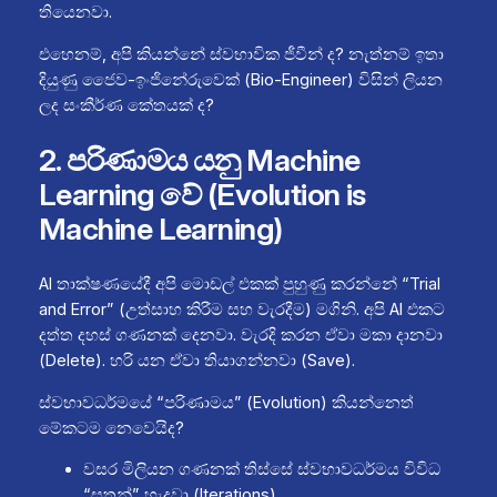
තියෙනවා.
එහෙනම්, අපි කියන්නේ ස්වභාවික ජීවීන් ද? නැත්නම් ඉතා
දියුණු ජෛව-ඉංජිනේරුවෙක් (Bio-Engineer) විසින් ලියන
ලද සංකීර්ණ කේතයක් ද?
2. පරිණාමය යනු Machine
Learning වේ (Evolution is
Machine Learning)
AI තාක්ෂණයේදී අපි මොඩල් එකක් පුහුණු කරන්නේ “Trial
and Error” (උත්සාහ කිරීම සහ වැරදීම) මගිනි. අපි AI එකට
දත්ත දහස් ගණනක් දෙනවා. වැරදි කරන ඒවා මකා දානවා
(Delete). හරි යන ඒවා තියාගන්නවා (Save).
ස්වභාවධර්මයේ “පරිණාමය” (Evolution) කියන්නෙත්
මේකටම නෙවෙයිද?
වසර මිලියන ගණනක් තිස්සේ ස්වභාවධර්මය විවිධ
“සතුන්” හැදුවා (Iterations).