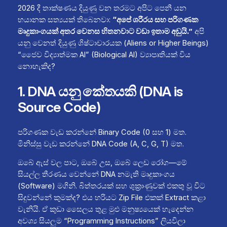
2026 දී තාක්ෂණය දියුණු වන තරමට අපිට පෙනී යන
භයානක සත්‍යයක් තිබෙනවා:
“අපේ ශරීරය සහ පරිගණක
මෘදුකාංගයක් අතර වෙනස හිතනවාට වඩා ඉතාම අඩුයි.”
අපි
යනු වෙනත් දියුණු ශිෂ්ටාචාරයක (Aliens or Higher Beings)
“ජෛව විද්‍යාත්මක AI” (Biological AI) ව්‍යාපෘතියක් විය
නොහැකිද?
1. DNA යනු කේතයකි (DNA is
Source Code)
පරිගණක වැඩ කරන්නේ Binary Code (0 සහ 1) මත.
මිනිස්සු වැඩ කරන්නේ DNA Code (A, C, G, T) මත.
ඔබේ ඇස් වල පාට, ඔබේ උස, ඔබේ ලෙඩ රෝග—මේ
සියල්ල තීරණය වෙන්නේ DNA නමැති මෘදුකාංගය
(Software) මගිනි. බිත්තරයක් සහ ශුක්‍රාණුවක් එකතු වූ විට
සිදුවන්නේ කුමක්ද? එය හරියට Zip File එකක් Extract කළා
වැනියි. ඒ කුඩා සෛලය තුළ මුළු මනුෂ්‍යයෙක් හැදෙන්න
අවශ්‍ය සියලුම “Programming Instructions” ලියවිලා