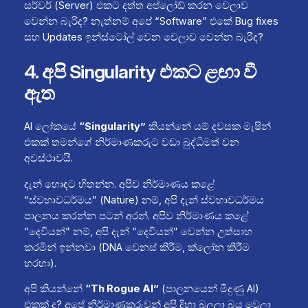
සර්වර් (Server) එකට දත්ත අප්ලෝඩ් කරන වෙලාව
වෙන්න බැරිද? නැත්නම් අපේ “Software” එකේ Bug fixes
සහ Updates ඉන්ස්ටෝල් වෙන වෙලාව වෙන්න බැරිද?
4. අපි Singularity එකට ළඟා වී
ඇත
AI ලෝකයේ
“Singularity”
කියන්නේ යම් දවසක මැෂින්
එකක් තමන්ගේ නිර්මාණකරුට වඩා බුද්ධිමත් වන
අවස්ථාවයි.
දැන් හොඳට හිතන්න. අපිව නිර්මාණය කළේ
“ස්වභාවධර්මය” (Nature) නම්, අපි දැන් ස්වභාවධර්මය
පාලනය කරන්න පටන් අරන්. අපිව නිර්මාණය කළේ
“දෙවියන්” නම්, අපි දැන් “දෙවියන්” වෙන්න උත්සාහ
කරමින් ඉන්නවා (DNA වෙනස් කිරීම, ක්ලෝන කිරීම
හරහා).
අපි කියන්නේ
“Th Rogue AI”
(පාලනයෙන් මිදුණු AI)
එකක් ද? අපේ නිර්මාණකරුවන් අපි දිහා බලලා බය වෙලා