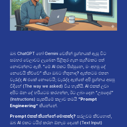
ඔබ ChatGPT හෝ Gemini වෙතින් ප්‍රශ්නයක් ඇසූ විට
සමහර වෙලාවට ලැබෙන පිළිතුර ගැන සෑහීමකට පත්
නොවන්නට ඇති. “මේ AI එකට පිස්සුනෙ, මං අහපු දේ
නෙවෙයි කිව්වේ” කියා ඔබට හිතුනාද? ඇත්තටම එතන
වැරැද්ද AI එකේ නොවෙයි; වැරැද්ද ඇත්තේ අපි ප්‍රශ්නය අසපු
විදිහේ (The way we asked) විය හැකියි. AI එකක් ලවා
අපිට ඕන දේ හරියටම කරගන්න, ඊට ලබා දෙන “උපදෙස්”
(Instructions) සැකසීමේ කලාව තමයි
“Prompt
Engineering”
කියන්නේ.
Prompt එකක් කියන්නේ මොකක්ද?
සරලවම කිවහොත්,
ඔබ AI එකට ටයිප් කරන ඕනෑම දෙයක් (Text Input)