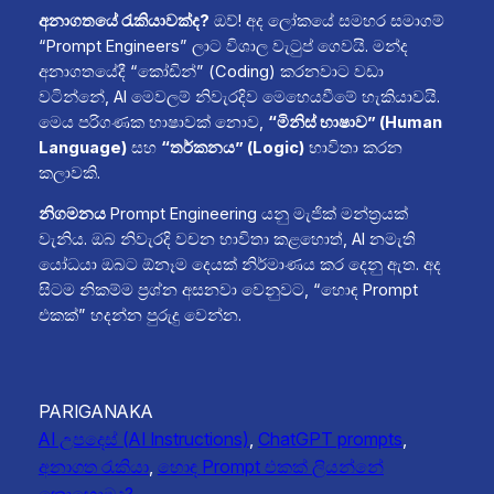
අනාගතයේ රැකියාවක්ද?
ඔව්! අද ලෝකයේ සමහර සමාගම්
“Prompt Engineers” ලාට විශාල වැටුප් ගෙවයි. මන්ද
අනාගතයේදී “කෝඩින්” (Coding) කරනවාට වඩා
වටින්නේ, AI මෙවලම් නිවැරදිව මෙහෙයවීමේ හැකියාවයි.
මෙය පරිගණක භාෂාවක් නොව,
“මිනිස් භාෂාව” (Human
Language)
සහ
“තර්කනය” (Logic)
භාවිතා කරන
කලාවකි.
නිගමනය
Prompt Engineering යනු මැජික් මන්ත්‍රයක්
වැනිය. ඔබ නිවැරදි වචන භාවිතා කළහොත්, AI නමැති
යෝධයා ඔබට ඕනෑම දෙයක් නිර්මාණය කර දෙනු ඇත. අද
සිටම නිකම්ම ප්‍රශ්න අසනවා වෙනුවට, “හොඳ Prompt
එකක්” හදන්න පුරුදු වෙන්න.
PARIGANAKA
AI උපදෙස් (AI Instructions)
, 
ChatGPT prompts
, 
අනාගත රැකියා
, 
හොඳ Prompt එකක් ලියන්නේ
කොහොමද?