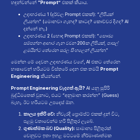
හඳුන්වන්නේ
“Prompt”
එකක් කියාය.
උදාහරණය 1 (දුර්වල Prompt එකක්):
“ලිපියක්
ලියන්න.”
(මොනවා ගැනද? කාටද? කොච්චර දිගද? AI
දන්නේ නෑ.)
උදාහරණය 2 (හොඳ Prompt එකක්):
“සෞඛ්‍ය
සම්පන්න ආහාර ගැන වචන 200ක ලිපියක්, පාසල්
ළමයින්ට තේරෙන සරල සිංහලෙන් ලියන්න.”
මෙන්න මේ දෙවන උදාහරණය වගේ, AI එකට තේරෙන
භාෂාවෙන් හරියටම විස්තරේ දෙන එක තමයි
Prompt
Engineering
කියන්නේ.
Prompt Engineering වැදගත් ඇයි?
AI යනු සුපිරි
බුද්ධිමතෙක් වුනාට, එයට “අනුමාන කරන්න” (Guess)
බැහැ. ඊට හරියටම උපදෙස් ඕන.
කාලය ඉතිරි වේ:
නිවැරදි ප්‍රොම්ප්ට් එකක් දුන් විට,
පළමු වතාවෙන්ම හරි පිළිතුර ලැබේ.
ගුණාත්මක බව (Quality):
සාමාන්‍ය පිළිතුරක්
වෙනුවට ඉතා ඉහළ මට්ටමේ නිර්මාණාත්මක