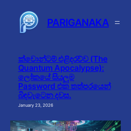
Skip
to
content
PARIGANAKA
ක්වොන්ටම් එළිදරව්ව (The
Quantum Apocalypse):
ලෝකයේ සියලුම
Password එක තත්පරයෙන්
බිඳවැටෙන දවස.
January 23, 2026