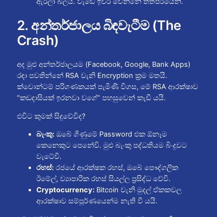
ඇරලා බලයි. වැඩේ ඉවර වෙන්නේ තත්පරයෙනි.
2. අන්තර්ජාලය බිඳවැටීම (The
Crash)
අද මුළු අන්තර්ජාලයම (Facebook, Google, Bank Apps)
රඳා පවතින්නේ RSA වැනි Encryption ක්‍රම මතයි.
ක්වොන්ටම් පරිගණකයක් පැමිණි විගස, මේ RSA ආරක්ෂාව
“කඩදාසියක් ඉරනවා වගේ” පහසුවෙන් කැඩී යයි.
එවිට කුමක් සිදුවේවිද?
බැංකු:
ඔබේ ගිණුමේ Password එක ඕනෑම
කෙනෙකුට පෙනේවි. මුළු බැංකු පද්ධතියම බිංදුවට
වැටේවි.
රහස්:
රජයේ ආරක්ෂක රහස්, ඔබේ පෞද්ගලික
ඊමේල්, ව්‍යාපාරික රහස් සියල්ල ප්‍රසිද්ධ වේවි.
Cryptocurrency:
Bitcoin වැනි මුදල් ඒකකවල
ආරක්ෂාව සම්පූර්ණයෙන්ම නැති වී යයි.