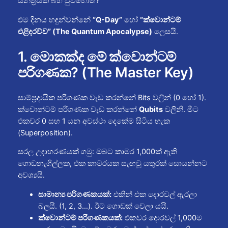
යන්ත්‍රයක් බිහි වුවහොත්?
එම දිනය හඳුන්වන්නේ
“Q-Day”
හෝ
“ක්වොන්ටම්
එළිදරව්ව” (The Quantum Apocalypse)
ලෙසයි.
1. මොකක්ද මේ ක්වොන්ටම්
පරිගණක? (The Master Key)
සාම්ප්‍රදායික පරිගණක වැඩ කරන්නේ Bits වලින් (0 හෝ 1).
ක්වොන්ටම් පරිගණක වැඩ කරන්නේ
Qubits
වලිනි. මීට
එකවර 0 සහ 1 යන අවස්ථා දෙකේම සිටිය හැක
(Superposition).
සරල උදාහරණයක් ගමු: ඔබට කාමර 1,000ක් ඇති
ගොඩනැගිල්ලක, එක කාමරයක සැඟවූ යතුරක් සොයන්නට
අවශ්‍යයි.
සාමාන්‍ය පරිගණකයක්:
එකින් එක දොරවල් ඇරලා
බලයි. (1, 2, 3…). ඊට ගොඩක් වෙලා යයි.
ක්වොන්ටම් පරිගණකයක්:
එකවර දොරවල් 1,000ම