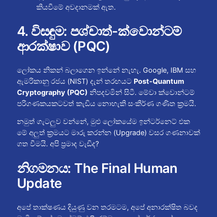
කියවීමේ අවදානමක් ඇත.
4. විසඳුම: පශ්චාත්-ක්වොන්ටම්
ආරක්ෂාව (PQC)
ලෝකය නිකන් බලාගෙන ඉන්නේ නැහැ. Google, IBM සහ
ඇමරිකානු රජය (NIST) දැන් තරඟයට
Post-Quantum
Cryptography (PQC)
නිපදවමින් සිටී. මේවා ක්වොන්ටම්
පරිගණකයකටවත් කැඩිය නොහැකි සංකීර්ණ ගණිත ක්‍රමයි.
නමුත් ගැටලුව වන්නේ, මුළු ලෝකයේම ඉන්ටර්නෙට් එක
මේ අලුත් ක්‍රමයට මාරු කරන්න (Upgrade) වසර ගණනාවක්
ගත වීමයි. අපි ප්‍රමාද වැඩිද?
නිගමනය: The Final Human
Update
අපේ තාක්ෂණය දියුණු වන තරමටම, අපේ අනාරක්ෂිත බවද