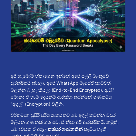
අපි හැමෝම හිතාගෙන ඉන්නේ අපේ සල්ලි බැංකුවේ
සුරක්ෂිතයි කියලා. අපේ WhatsApp මැසේජ් කාටවත්
බලන්න බැහැ කියලා (End-to-End Encrypted). ඇයි?
මොකද ඒ හැම දෙයක්ම ආරක්ෂා කරන්නේ ගණිතමය
“අගුල්” (Encryption) වලිනි.
වර්තමාන සුපිරි පරිගණකයකට මේ අගුල් කඩන්න වසර
මිලියන ගණනක් ගත වේ. ඒ නිසා අපි ආරක්ෂිතයි. නමුත්,
යම් දවසක ඒ අගුල
තත්පර ගණනකින්
කැඩිය හැකි