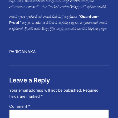
වැඩි වේ. ක්වොන්ටම් එළිදරව්ව යනු අන්තර්ජාලයේ
අවසානය නොවේ; එය “පරණ අන්තර්ජාලයේ” අවසානයයි.
අපට ඉතා ඉක්මනින් අපේ ඩිජිටල් ලෝකය
“Quantum-
Proof”
ලෙස Update කිරීමට සිදුවනු ඇත. නැතහොත් අපට
නැවතත් ලියුම් කවරවල ලිපි යැවූ යුගයට යාමට සිදුවනු ඇත.
PARIGANAKA
Leave a Reply
Your email address will not be published.
Required
fields are marked
*
Comment
*