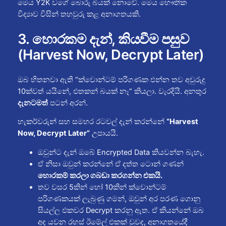
මෙය Y2K වගේ බොරු බියක් නොවේ. මෙය භෞතික
විද්‍යාව විසින් තහවුරු කළ අනාගතයකි.
3. හොරකම දැන්, කියවීම පසුව
(Harvest Now, Decrypt Later)
ඔබ හිතනවා ඇති “ක්වොන්ටම් පරිගණක එන්න තව අවුරුදු
10ක්වත් යයිනේ, එතකන් බයක් නෑ” කියලා. වැරදියි. අනතුර
දැනටමත්
පටන් අරන්.
හැකර්වරුන් සහ සමහර රටවල් දැන් කරන්නේ
“Harvest
Now, Decrypt Later”
උපායයි.
ඔවුන්ට දැන් ඔබේ Encrypted Data කියවන්න බැහැ.
ඒ නිසා ඔවුන් කරන්නේ ඒ දත්ත ටොන් ගණන්
හොරකම් කරලා ගබඩා කරගන්න එකයි.
තව වසර 5කින් හෝ 10කින් ක්වොන්ටම්
පරිගණකයක් ලැබුණු ගමන්, ඔවුන් අර පරණ ගොනු
සියල්ල එකවර Decrypt කරනු ඇත. ඒ කියන්නේ ඔබ
අද යවන රහස් ඊමේල් එකක් වුවද, අනාගතයේදී