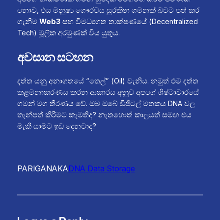
නොව, එය මනුෂ්‍ය ගෞරවය සුරකින ගමනක් බවට පත් කර
ගැනීම
Web3
සහ විමධ්‍යගත තාක්ෂණයේ (Decentralized
Tech) මූලික අරමුණක් විය යුතුය.
අවසාන සටහන
දත්ත යනු අනාගතයේ “තෙල්” (Oil) වැනිය. නමුත් එම දත්ත
කළමනාකරණය කරන ආකාරය අනුව අපගේ ශිෂ්ටාචාරයේ
ගමන් මග තීරණය වේ. ඔබ ඔබේ ඩිජිටල් මතකය DNA වල
තැන්පත් කිරීමට කැමතිද? නැතහොත් කාලයත් සමඟ එය
මැකී යාමට ඉඩ දෙනවාද?
PARIGANAKA
DNA Data Storage