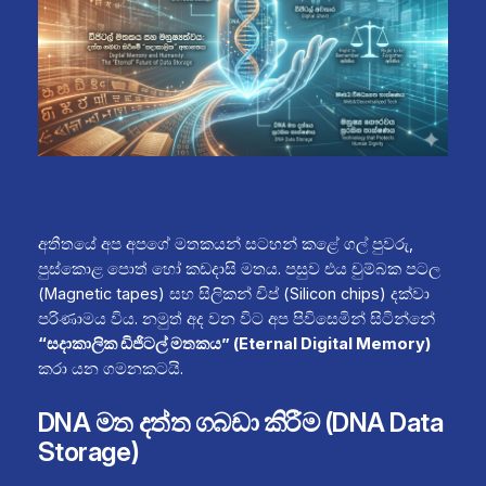
අතීතයේ අප අපගේ මතකයන් සටහන් කළේ ගල් පුවරු,
පුස්කොළ පොත් හෝ කඩදාසි මතය. පසුව එය චුම්බක පටල
(Magnetic tapes) සහ සිලිකන් චිප් (Silicon chips) දක්වා
පරිණාමය විය. නමුත් අද වන විට අප පිවිසෙමින් සිටින්නේ
“සදාකාලික ඩිජිටල් මතකය” (Eternal Digital Memory)
කරා යන ගමනකටයි.
DNA මත දත්ත ගබඩා කිරීම (DNA Data
Storage)