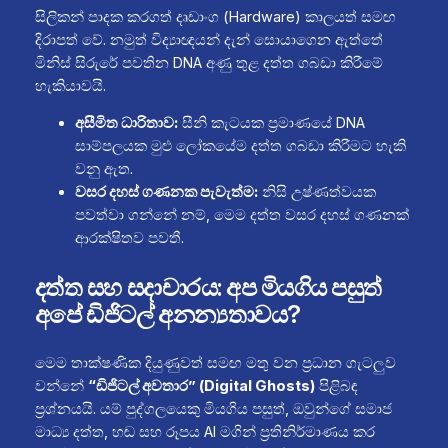
සිලිකන් පාදක කරගත් දෘඩාංග (Hardware) කාලයත් සමඟ
දිරාපත් වේ. නමුත් විද්‍යාඥයන් දැන් සොයාගෙන ඇත්තේ
මිනිස් සිරුරේ පවතින DNA අණු තුළ දත්ත ගබඩා කිරීමේ
හැකියාවයි.
අසීමිත ධාරිතාව:
සීනි කැටයක ප්‍රමාණයේ DNA
සාම්පලයක මුළු ලෝකයේම දත්ත ගබඩා කිරීමට හැකි
වනු ඇත.
වසර දහස් ගණනක පැවැත්ම:
නිසි උෂ්ණත්වයක
පවත්වා ගන්නේ නම්, මෙම දත්ත වසර දහස් ගණනක්
ආරක්ෂිතව පවතී.
දත්ත සහ සදාචාරය: අප මියගිය පසුත්
අපේ ඩිජිටල් අනන්‍යතාවය?
මෙම තාක්ෂණික දියුණුවත් සමඟ මතු වන ප්‍රධාන ගැටලුව
වන්නේ
“ඩිජිටල් අවතාර” (Digital Ghosts)
පිළිබඳ
ප්‍රශ්නයයි. යම් පුද්ගලයෙකු මියගිය පසුත්, ඔවුන්ගේ සමාජ
මාධ්‍ය දත්ත, හඬ සහ රූපය AI මගින් ප්‍රතිනිර්මාණය කර