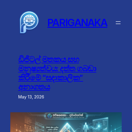
Skip
to
content
PARIGANAKA
ඩිජිටල් මතකය සහ
මනුෂ්‍යත්වය: දත්ත ගබඩා
කිරීමේ “සදාකාලික”
අනාගතය
May 13, 2026