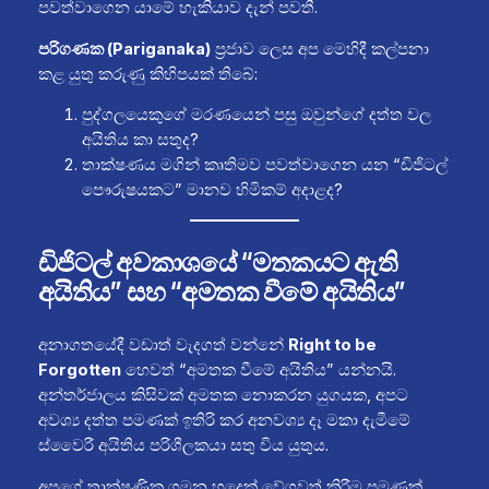
පවත්වාගෙන යාමේ හැකියාව දැන් පවතී.
පරිගණක (Pariganaka)
ප්‍රජාව ලෙස අප මෙහිදී කල්පනා
කළ යුතු කරුණු කිහිපයක් තිබේ:
පුද්ගලයෙකුගේ මරණයෙන් පසු ඔවුන්ගේ දත්ත වල
අයිතිය කා සතුද?
තාක්ෂණය මගින් කෘතිමව පවත්වාගෙන යන “ඩිජිටල්
පෞරුෂයකට” මානව හිමිකම් අදාළද?
ඩිජිටල් අවකාශයේ “මතකයට ඇති
අයිතිය” සහ “අමතක වීමේ අයිතිය”
අනාගතයේදී වඩාත් වැදගත් වන්නේ
Right to be
Forgotten
හෙවත් “අමතක වීමේ අයිතිය” යන්නයි.
අන්තර්ජාලය කිසිවක් අමතක නොකරන යුගයක, අපට
අවශ්‍ය දත්ත පමණක් ඉතිරි කර අනවශ්‍ය දෑ මකා දැමීමේ
ස්වෛරී අයිතිය පරිශීලකයා සතු විය යුතුය.
අපගේ තාක්ෂණික ගමන හුදෙක් වේගවත් කිරීම පමණක්