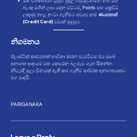
ඔබ වගකීමෙන් යුතුව මුදල් හසුරුවන්නේ නම් සහ
බැංකු මගින් ලබා දෙන වට්ටම්, Points සහ ක්‍රෙඩිට්
ලකුණු ඉහළ නංවා ගැනීමට අවශ්‍ය නම්
ණයපතක්
(Credit Card)
වඩාත් සුදුසුය.
නිගමනය
ප්ලාස්ටික් කාඩ්පතක් භාවිතා කරන සැමවිටම එය ඔබේ
අනාගත ආදායම මත කෙරෙන බලපෑම ගැන සිතන්න.
නිවැරදි මූල්‍ය විනයක් ඇති කර ගැනීම සාර්ථක අනාගතයකට
මග පාදයි.
PARIGANAKA