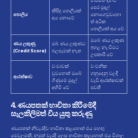
නියමිත දිනට
පෙර මුදල්
කිසිදු පොලියක්
පොලිය
නොගෙවුවහො
අය නොවේ
ත් අධික
පොලියක් අය වේ
ඔබේ ණය ලකුණ
ණය ලකුණු
ඔබ් ණය ලකුණට
ඉහළ නැංවීමට
(Credit Score)
බලපෑමක් නැත
උපකාරී වේ
වංචාවක්
වංචනික
වුවහොත් ඔබේ
ගනුදෙනු වලදී
ආරක්ෂාව
ගිණුමේ මුදල්
වැඩි ආරක්ෂාවක්
අහිමි වේ
පවතී
4. ණයපතක් භාවිතා කිරීමේදී
සැලකිලිමත් විය යුතු කරුණු
ණයපතක් නිවැරදිව භාවිතා කළහොත් එය මහඟු
මෙවලමකි, නමුත් වැරදි ලෙස භාවිතා කළහොත් එය විශාල