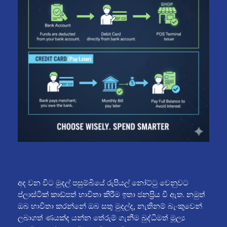
අද වන විට මුදල් පසුම්බියේ රුපියල් නෝට්ටු වෙනුවට
ප්ලාස්ටික් කාඩ්පත් භාවිතා කිරීම ඉතා ජනප්‍රිය වී ඇත. නමුත්
ඔබ භාවිතා කරන්නේ ඔබ සතු මුදල්ද, නැතිනම් බැංකුවෙන්
ලබාගත් ණයක්ද යන්න තේරුම් ගැනීම බුද්ධිමත් මූල්‍ය