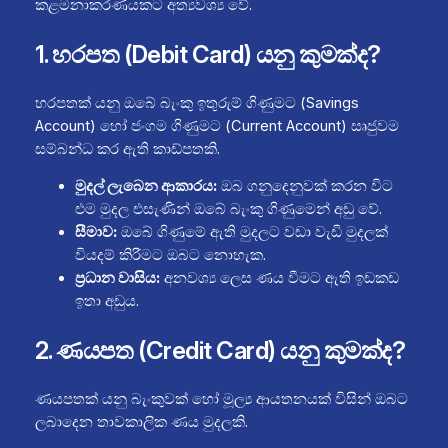
කළමනාකරණයකට අත්‍යවශ්‍ය වේ.
1. හරපත (Debit Card) යනු කුමක්ද?
හරපතක් යනු ඔබේ බැංකු ඉතුරුම් ගිණුමට (Savings
Account) හෝ ජංගම ගිණුමට (Current Account) සෘජුවම
සම්බන්ධ කර ඇති කාඩ්පතකි.
මුදල් ලැබෙන ආකාරය:
ඔබ ගනුදෙනුවක් කරන විට
එම මුදල එසැණින් ඔබේ බැංකු ගිණුමෙන් අඩු වේ.
සීමාව:
ඔබේ ගිණුමේ ඇති මුදලට වඩා වැඩි මුදලක්
වියදම් කිරීමට ඔබට නොහැක.
ප්‍රධාන වාසිය:
අනවශ්‍ය ලෙස ණය වීමට ඇති ඉඩකඩ
ඉතා අඩුය.
2. ණයපත (Credit Card) යනු කුමක්ද?
ණයපතක් යනු බැංකුවක් හෝ මූල්‍ය ආයතනයක් විසින් ඔබට
ලබාදෙන තාවකාලික ණය මුදලකි.