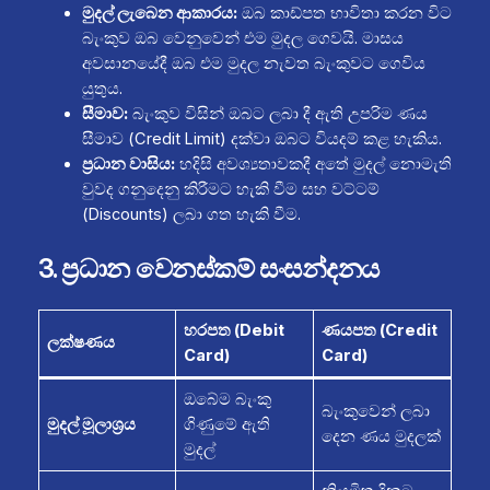
මුදල් ලැබෙන ආකාරය:
ඔබ කාඩ්පත භාවිතා කරන විට
බැංකුව ඔබ වෙනුවෙන් එම මුදල ගෙවයි. මාසය
අවසානයේදී ඔබ එම මුදල නැවත බැංකුවට ගෙවිය
යුතුය.
සීමාව:
බැංකුව විසින් ඔබට ලබා දී ඇති උපරිම ණය
සීමාව (Credit Limit) දක්වා ඔබට වියදම් කළ හැකිය.
ප්‍රධාන වාසිය:
හදිසි අවශ්‍යතාවකදී අතේ මුදල් නොමැති
වුවද ගනුදෙනු කිරීමට හැකි වීම සහ වට්ටම්
(Discounts) ලබා ගත හැකි වීම.
3. ප්‍රධාන වෙනස්කම් සංසන්දනය
හරපත (Debit
ණයපත (Credit
ලක්ෂණය
Card)
Card)
ඔබේම බැංකු
බැංකුවෙන් ලබා
මුදල් මූලාශ්‍රය
ගිණුමේ ඇති
දෙන ණය මුදලක්
මුදල්