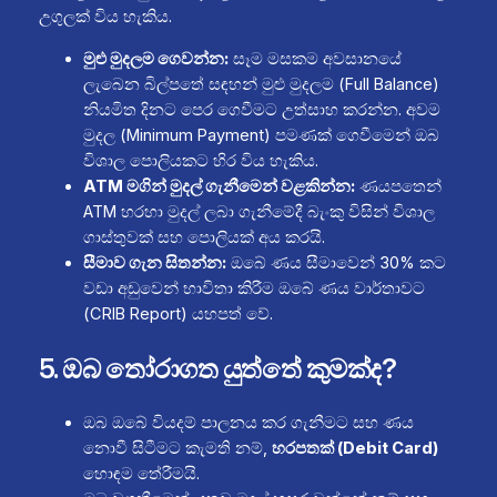
උගුලක් විය හැකිය.
මුළු මුදලම ගෙවන්න:
සෑම මසකම අවසානයේ
ලැබෙන බිල්පතේ සඳහන් මුළු මුදලම (Full Balance)
නියමිත දිනට පෙර ගෙවීමට උත්සාහ කරන්න. අවම
මුදල (Minimum Payment) පමණක් ගෙවීමෙන් ඔබ
විශාල පොලියකට හිර විය හැකිය.
ATM මගින් මුදල් ගැනීමෙන් වළකින්න:
ණයපතෙන්
ATM හරහා මුදල් ලබා ගැනීමේදී බැංකු විසින් විශාල
ගාස්තුවක් සහ පොලියක් අය කරයි.
සීමාව ගැන සිතන්න:
ඔබේ ණය සීමාවෙන් 30% කට
වඩා අඩුවෙන් භාවිතා කිරීම ඔබේ ණය වාර්තාවට
(CRIB Report) යහපත් වේ.
5. ඔබ තෝරාගත යුත්තේ කුමක්ද?
ඔබ ඔබේ වියදම් පාලනය කර ගැනීමට සහ ණය
නොවී සිටීමට කැමති නම්,
හරපතක් (Debit Card)
හොඳම තේරීමයි.