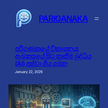
Skip
to
content
PARIGANAKA
පරිගණකයේ විකාශනය:
ඇබකසයේ සිට කෘතීම බුද්ධිය
(AI) දක්වා ගිය ගමන
January 22, 2026