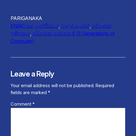
PARIGANAKA
ENIAC සහ ට්‍රාන්සිස්ටර
, 
චාල්ස් බැබේජ්
, 
පරිගණක
ඉතිහාසය
, 
පරිගණක පරම්පරා 5 (5 Generations of
Computer)
Leave a Reply
Your email address will not be published.
Required
fields are marked
*
Comment
*