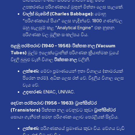
උපකරණය පරිගණකයේ මුතුන් මිත්තා ලෙස සැලකේ.
චාල්ස් බැබේජ් (Charles Babbage):
මොහු
“පරිගණකයේ පියා” ලෙස හැඳින්වේ. 1800 ගණන්වල
ඔහු සැලසුම් කළ “Analytical Engine” එක නූතන
පරිගණක වල මූලික සංකල්පය විය.
පළමු පරම්පරාව (1940 – 1956): රික්තක නල (Vacuum
Tubes)
මුල්ම ඉලෙක්ට්‍රොනික් පරිගණක ක්‍රියාත්මක වූයේ
විදුලි බුබුළු වැනි විශාල
රික්තක නල
වලිනි.
ලක්ෂණ:
මේවා ප්‍රමාණයෙන් ඉතා විශාලය (කාමරයක්
පිරෙන තරම්). අධික ලෙස රත් වේ. විදුලිය විශාල ලෙස
වැය වේ.
උදාහරණ:
ENIAC, UNIVAC.
දෙවන පරම්පරාව (1956 – 1963): ට්‍රාන්සිස්ටර
(Transistors)
රික්තක නල වෙනුවට කුඩා
ට්‍රාන්සිස්ටර
සොයා ගැනීමත් සමඟ පරිගණක ලොව පෙරළියක් සිදුවිය.
ලක්ෂණ:
පරිගණකයේ ප්‍රමාණය කුඩා විය. වේගය වැඩි