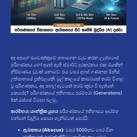
අද අපගේ ඔඩොක්කුවේ තබාගෙන වැඩ කරන ලැප්ටොප්
පරිගණකය හෝ අතේ ඇති ස්මාර්ට් දුරකථනය එක රැයකින්
නිර්මාණය වූවක් නොවේ. එය වසර දහස් ගණනක මිනිස්
උත්සාහයේ ප්‍රතිඵලයකි. මුල් කාලයේ කාමරයක් තරම් විශාල
වූ පරිගණකය, අද සහල් ඇටයක් තරම් කුඩා වී ඇත්තේ
කෙසේද? පරිගණකයේ ඉතිහාසය පරම්පරා (Generations)
5ක් ඔස්සේ විමසා බලමු.
ආරම්භය: යාන්ත්‍රික යුගය
පරිගණකයේ ඉතිහාසය ආරම්භ
වන්නේ විදුලිය සොයා ගැනීමටත් පෙරයි.
ඇබකසය (Abacus):
වසර 5000කට පෙර චීන
ජාතිකයන් ගණන් කිරීමට භාවිතා කළ මෙම