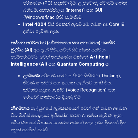
පරිගණක (PC) හඳුන්වා දීම. ලැප්ටොප්, ස්මාර්ට් ෆෝන්
බිහිවීම. අන්තර්ජාලය (Internet) සහ GUI
(Windows/Mac OS) පැමිණීම.
Intel 4004
චිප් එකෙන් ඇරඹි මේ ගමන අද Core i9
දක්වා පැමිණ ඇත.
පස්වන පරම්පරාව (වර්තමානය සහ අනාගතය): කෘතීම
බුද්ධිය (AI)
අප දැන් පිවිසෙමින් සිටින්නේ පස්වන
පරම්පරාවටයි. මෙහි තාක්ෂණය වන්නේ
Artificial
Intelligence (AI)
සහ
Quantum Computing
ය.
ලක්ෂණ:
පරිගණකයට තනිවම සිතීමට (Thinking),
තීරණ ගැනීමට සහ ඉගෙන ගැනීමට හැකි වීම.
කටහඬ හඳුනා ගැනීම (Voice Recognition) සහ
රොබෝ තාක්ෂණය දියුණු වීම.
නිගමනය
ගල් යුගයේ ඇබකසයෙන් පටන් ගත් ගමන අද වන
විට මිනිස් මොළයට අභියෝග කරන AI දක්වා පැමිණ ඇත.
පරිගණකයේ විකාශනය තවම අවසන් නැත; එය දිනෙන් දින
අලුත් වෙමින් පවතී.