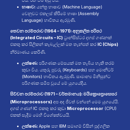
විය. රත් වීම අඩු විය.
භාෂාව:
යන්ත්‍ර භාෂාව (Machine Language)
වෙනුවට එකලස් කිරීමේ භාෂා (Assembly
Language) භාවිතය ඇරඹුණි.
තෙවන පරම්පරාව (1964 – 1971): අනුකලිත පරිපථ
(Integrated Circuits – IC)
ට්‍රාන්සිස්ටර දහස් ගණනක්
එකතු කර සිලිකන් කැබැල්ලක් මත තැන්පත් කර
IC (Chips)
නිර්මාණය කෙරිණි.
ලක්ෂණ:
පරිගණක මේසයක් මත තැබිය හැකි තරම්
කුඩා විය. යතුරු පුවරු (Keyboards) සහ මොනිටර්
(Monitors) භාවිතය ඇරඹුණි. සාමාන්‍ය මිනිසුන්ට
පරිගණක සමීප වූයේ මේ යුගයේදීය.
සිව්වන පරම්පරාව (1971 – වර්තමානය): මයික්‍රොප්‍රොසෙසර
(Microprocessors)
අප අද ජීවත් වන්නේ මෙම යුගයේයි.
දහස් ගණන් IC එකතු කර කුඩා
Microprocessor
(CPU)
එකක් සෑදීම මෙහි විශේෂත්වයයි.
ලක්ෂණ:
Apple සහ IBM සමාගම් විසින් පුද්ගලික