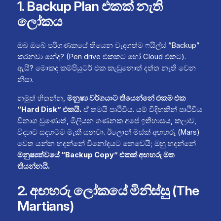
1. Backup Plan එකක් නැති
ලෝකය
ඔබ ඔබේ පරිගණකයේ තියෙන වැදගත්ම ෆයිල්ස් “Backup”
කරනවා නේද? (Pen drive එකකට හෝ Cloud එකට).
ඇයි? මොකද කම්පියුටර් එක කැඩුනොත් දත්ත නැති වෙන
නිසා.
නමුත් හිතන්න,
මනුෂ්‍ය වර්ගයාට තියෙන්නේ එකම එක
“Hard Disk” එකයි.
ඒ තමයි පෘථිවිය. යම් විදිහකින් පෘථිවිය
විනාශ වුණොත්, මිලියන ගණනක අපේ ඉතිහාසය, කලාව,
විද්‍යාව සදහටම මැකී යනවා. ඊලොන් මස්ක් අඟහරු (Mars)
වෙත යන්න හදන්නේ විනෝදයට නෙවෙයි; ඔහු හදන්නේ
මනුෂ්‍යත්වයේ “Backup Copy” එකක් අඟහරු මත
තියන්නයි.
2. අඟහරු ලෝකයේ මිනිස්සු (The
Martians)