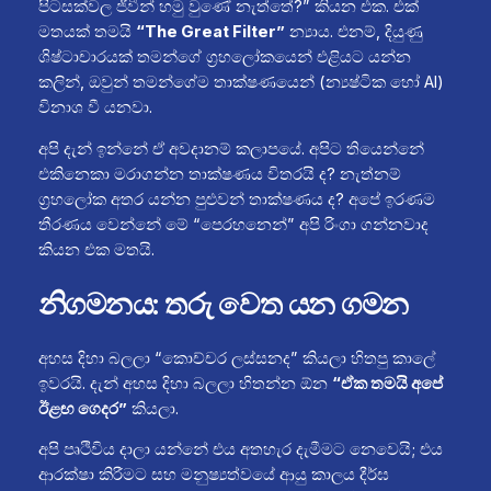
පිටසක්වල ජීවීන් හමු වුණේ නැත්තේ?” කියන එක. එක්
මතයක් තමයි
“The Great Filter”
න්‍යාය. එනම්, දියුණු
ශිෂ්ටාචාරයක් තමන්ගේ ග්‍රහලෝකයෙන් එළියට යන්න
කලින්, ඔවුන් තමන්ගේම තාක්ෂණයෙන් (න්‍යෂ්ටික හෝ AI)
විනාශ වී යනවා.
අපි දැන් ඉන්නේ ඒ අවදානම් කලාපයේ. අපිට තියෙන්නේ
එකිනෙකා මරාගන්න තාක්ෂණය විතරයි ද? නැත්නම්
ග්‍රහලෝක අතර යන්න පුළුවන් තාක්ෂණය ද? අපේ ඉරණම
තීරණය වෙන්නේ මේ “පෙරහනෙන්” අපි රිංගා ගන්නවාද
කියන එක මතයි.
නිගමනය: තරු වෙත යන ගමන
අහස දිහා බලලා “කොච්චර ලස්සනද” කියලා හිතපු කාලේ
ඉවරයි. දැන් අහස දිහා බලලා හිතන්න ඕන
“ඒක තමයි අපේ
ඊළඟ ගෙදර”
කියලා.
අපි පෘථිවිය දාලා යන්නේ එය අතහැර දැමීමට නෙවෙයි; එය
ආරක්ෂා කිරීමට සහ මනුෂ්‍යත්වයේ ආයු කාලය දීර්ඝ