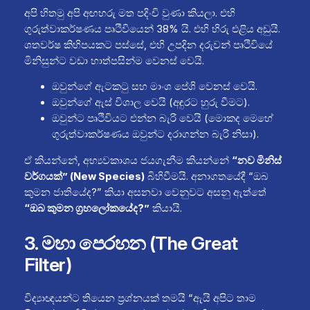
අපි හිතමු අපි අඟහරු මත පදිංචි වුණා කියලා. එහි
ගුරුත්වාකර්ෂණය පෘථිවියෙන් 38% යි. එහි හිරු එළිය අඩුයි.
ශතවර්ෂ කිහිපයකට පස්සේ, එහි උපදින දරුවන් පෘථිවියේ
මිනිසුන්ට වඩා හාත්පසින්ම වෙනස් වෙයි.
ඔවුන්ගේ ඇටකටු සහ මාංශ පේශි වෙනස් වෙයි.
ඔවුන්ගේ ඇස් විශාල වෙයි (අඳුරට හුරු වීමට).
ඔවුන්ට පෘථිවියට එන්න බැරි වෙයි (මොකද මෙහේ
ගුරුත්වාකර්ෂණය ඔවුන්ට දරාගන්න බැරි නිසා).
ඒ කියන්නේ, අභ්‍යවකාශය ජයගැනීම කියන්නේ
“නව මිනිස්
වර්ගයක්” (New Species)
බිහිවීමයි. අනාගතයේදී “ඔබ
කුමන ජාතියේද?” කියා අසනවා වෙනුවට අසනු ඇත්තේ
“ඔබ කුමන ග්‍රහලෝකයේද?”
කියායි.
3. මහා පෙරහන (The Great
Filter)
විද්‍යාඥයන්ට තියෙන ප්‍රශ්නයක් තමයි “ඇයි අපිට තාම