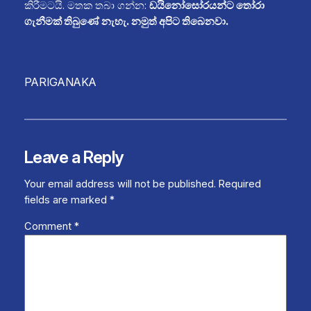
කිරීමටයි. මතක තබා ගන්න:
ඩයිනෝසෝරයන්ට තෝරා
ගැනීමක් තිබුණේ නැහැ. නමුත් අපිට තිබෙනවා.
PARIGANAKA
Leave a Reply
Your email address will not be published.
Required
fields are marked
*
Comment
*