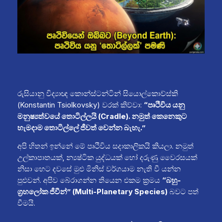
රුසියානු විද්‍යාඥ කොන්ස්ටන්ටින් සියොල්කොව්ස්කි
(Konstantin Tsiolkovsky) වරක් කිව්වා:
“පෘථිවිය යනු
මනුෂ්‍යත්වයේ තොටිල්ලයි (Cradle). නමුත් කෙනෙකුට
හැමදාම තොටිල්ලේ ජීවත් වෙන්න බැහැ.”
අපි හිතන් ඉන්නේ මේ පෘථිවිය සදාකාලිකයි කියලා. නමුත්
උල්කාපාතයක්, න්‍යෂ්ටික යුද්ධයක් හෝ දරුණු වෛරසයක්
නිසා හෙට දවසේ මුළු මිනිස් වර්ගයාම නැති වී යන්න
පුළුවන්. අපිව බේරාගන්න තියෙන එකම ක්‍රමය
“බහු-
ග්‍රහලෝක ජීවීන්” (Multi-Planetary Species)
බවට පත්
වීමයි.