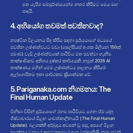
මත යැපීම සම්පූර්ණයෙන්ම නතර කිරීමට මෙය මඟ
පාදයි.
4. අභියෝග තවමත් පවතිනවාද?
න්‍යෂ්ටික විලයනය සිදු කිරීම සඳහා සූර්යයාගේ මධ්‍යයේ
පවතින උෂ්ණත්වයට වඩා (සෙල්සියස් අංශක මිලියන 150ක්
පමණ) වැඩි උෂ්ණත්වයක් පෘථිවිය මත පවත්වා ගැනීම
තාක්ෂණිකව අතිශය දුෂ්කර කාර්යයකි. නමුත් 2026 AI
තාක්ෂණය මගින් මෙම උෂ්ණත්වය පාලනය කිරීමේ
ඇල්ගොරිතම ඉතා සාර්ථකව ක්‍රියාත්මක වේ.
5. Pariganaka.com නිගමනය: The
Final Human Update
මිනිසා විසින් සූර්යයාගේ රහස පෘථිවියට ගෙන ඒම යනු
ශිෂ්ටාචාරයේ මීළඟ යාවත්කාලීනයයි (The Final Human
Update). බලශක්ති අර්බුදය අවසන් වූ පසු, අපගේ මීළඟ
ඉලක්කය වනුයේ අභ්‍යවකාශයේ ඈත මන්දාකිණි කරා ගමන්