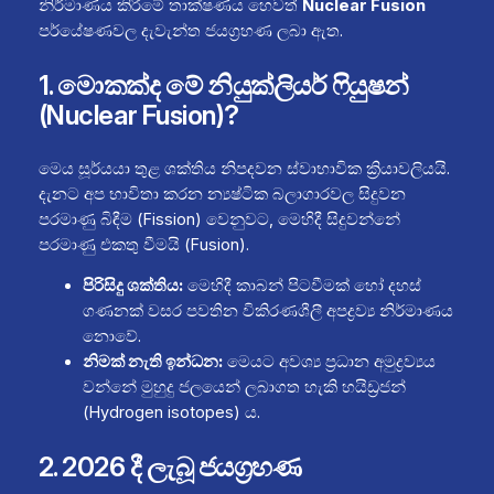
නිර්මාණය කිරීමේ තාක්ෂණය හෙවත්
Nuclear Fusion
පර්යේෂණවල දැවැන්ත ජයග්‍රහණ ලබා ඇත.
1. මොකක්ද මේ නියුක්ලියර් ෆියුෂන්
(Nuclear Fusion)?
මෙය සූර්යයා තුළ ශක්තිය නිපදවන ස්වාභාවික ක්‍රියාවලියයි.
දැනට අප භාවිතා කරන න්‍යෂ්ටික බලාගාරවල සිදුවන
පරමාණු බිඳීම (Fission) වෙනුවට, මෙහිදී සිදුවන්නේ
පරමාණු එකතු වීමයි (Fusion).
පිරිසිදු ශක්තිය:
මෙහිදී කාබන් පිටවීමක් හෝ දහස්
ගණනක් වසර පවතින විකිරණශීලී අපද්‍රව්‍ය නිර්මාණය
නොවේ.
නිමක් නැති ඉන්ධන:
මෙයට අවශ්‍ය ප්‍රධාන අමුද්‍රව්‍යය
වන්නේ මුහුදු ජලයෙන් ලබාගත හැකි හයිඩ්‍රජන්
(Hydrogen isotopes) ය.
2. 2026 දී ලැබූ ජයග්‍රහණ