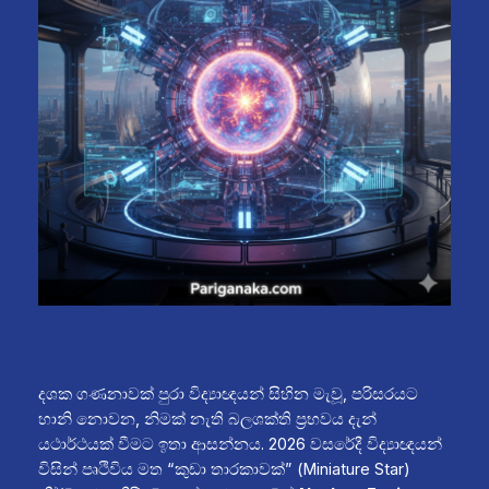
දශක ගණනාවක් පුරා විද්‍යාඥයන් සිහින මැවූ, පරිසරයට
හානි නොවන, නිමක් නැති බලශක්ති ප්‍රභවය දැන්
යථාර්ථයක් වීමට ඉතා ආසන්නය. 2026 වසරේදී විද්‍යාඥයන්
විසින් පෘථිවිය මත “කුඩා තාරකාවක්” (Miniature Star)