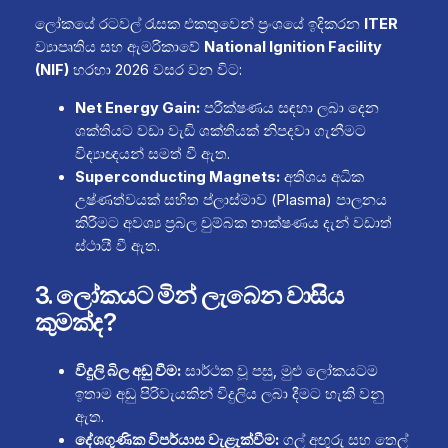
ලෝකයේ රටවල් රැසක එකතුවෙන් ප්‍රංශයේ ඉදිකරන
ITER
ව්‍යාපෘතිය සහ ඇමරිකාවේ
National Ignition Facility
(NIF)
හරහා 2026 වසර වන විට:
Net Energy Gain:
පරීක්ෂණය සඳහා ලබා දෙන
ශක්තියට වඩා වැඩි ශක්තියක් නිපදවා ගැනීමට
විද්‍යාඥයන් සමත් වී ඇත.
Superconducting Magnets:
අතිශය අධික
උෂ්ණත්වයක් සහිත ප්ලාස්මාව (Plasma) පාලනය
කිරීමට අවශ්‍ය ප්‍රබල චුම්බක තාක්ෂණය දැන් වඩාත්
ස්ථායී වී ඇත.
3. ලෝකයට මින් ලැබෙන වාසිය
කුමක්ද?
විදුලි බිල අඩු වීම:
සාර්ථක වූ පසු, මුළු ලෝකයටම
ඉතාම අඩු පිරිවැයකින් විදුලිය ලබා දීමට හැකි වනු
ඇත.
දේශගුණික විපර්යාස වැළැක්වීම:
ගල් අඟුරු සහ තෙල්