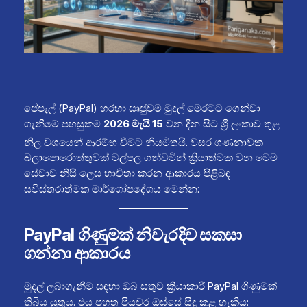
පේපෑල් (PayPal) හරහා සෘජුවම මුදල් මෙරටට ගෙන්වා
ගැනීමේ පහසුකම
2026 මැයි 15
වන දින සිට ශ්‍රී ලංකාව තුළ
නිල වශයෙන් ආරම්භ වීමට නියමිතයි.
වසර ගණනාවක
බලාපොරොත්තුවක් මල්පල ගන්වමින් ක්‍රියාත්මක වන මෙම
සේවාව නිසි ලෙස භාවිතා කරන ආකාරය පිළිබඳ
සවිස්තරාත්මක මාර්ගෝපදේශය මෙන්න:
PayPal ගිණුමක් නිවැරදිව සකසා
ගන්නා ආකාරය
මුදල් ලබාගැනීම සඳහා ඔබ සතුව ක්‍රියාකාරී PayPal ගිණුමක්
තිබිය යුතුය. එය පහත පියවර ඔස්සේ සිදු කළ හැකිය: