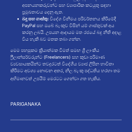
අපනයනකරුවන්ට සහ ව්‍යාපාරික කටයුතු සඳහා
ප්‍රමුඛතාවය දෙනු ඇත.
බදු සහ ගාස්තු:
විදේශ විනිමය පරිවර්තනය කිරීමේදී
PayPal සහ ඔබේ බැංකුව විසින් යම් ගාස්තුවක් අය
කරනු ලබයි. උපයන ආදායම මත රජයේ බදු නීති අදාළ
විය හැකි බව මතක තබා ගන්න.
මෙම පහසුකම ක්‍රියාත්මක වීමත් සමඟ ශ්‍රී ලාංකීය
ෆ්‍රීලාන්සර්වරුන්ට (Freelancers) සහ කුඩා පරිමාණ
ව්‍යවසායකයින්ට තවදුරටත් විදේශීය ව්‍යාජ ලිපින භාවිතා
කිරීමට අවශ්‍ය නොවන අතර, නිල බැංකු පද්ධතිය හරහා තම
අභිමානවත් උපයීම් මෙරටට ගෙන්වා ගත හැකිය.
PARIGANAKA