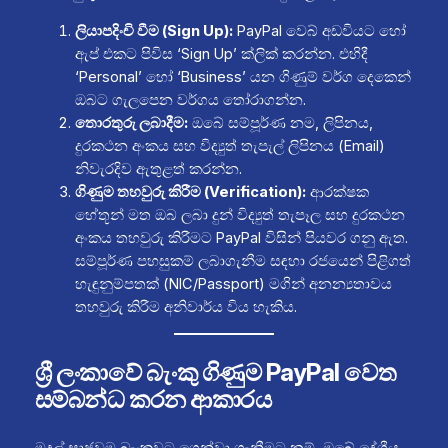
ලියාපදිංචි වීම (Sign Up):
PayPal වෙබ් අඩවියට හෝ
ඇප් එකට පිවිස ‘Sign Up’ ක්ලික් කරන්න. එහිදී
‘Personal’ හෝ ‘Business’ යන ගිණුම් වර්ග දෙකෙන්
ඔබට ගැලපෙන වර්ගය තෝරාගන්න.
තොරතුරු ලබාදීම:
ඔබේ සම්පූර්ණ නම, ලිපිනය,
දුරකථන අංකය සහ විද්‍යුත් තැපැල් ලිපිනය (Email)
නිවැරදිව ඇතුළත් කරන්න.
ගිණුම තහවුරු කිරීම (Verification):
ආරක්ෂක
හේතූන් මත ඔබ ලබා දුන් විද්‍යුත් තැපෑල සහ දුරකථන
අංකය තහවුරු කිරීමට PayPal විසින් පියවර ගනු ඇත.
සම්පූර්ණ පහසුකම් ලබාගැනීම සඳහා රජයෙන් පිළිගත්
හැඳුනුම්පතක් (NIC/Passport) මගින් අනන්‍යතාවය
තහවුරු කිරීම අනිවාර්ය විය හැකිය.
ශ්‍රී ලංකාවේ බැංකු ගිණුම PayPal වෙත
සම්බන්ධ කරන ආකාරය