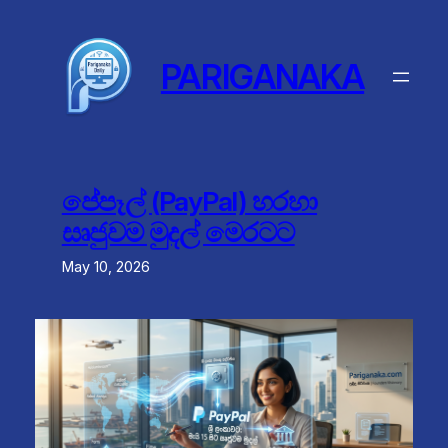
Skip
to
content
PARIGANAKA
පේපෑල් (PayPal) හරහා
සෘජුවම මුදල් මෙරටට
May 10, 2026