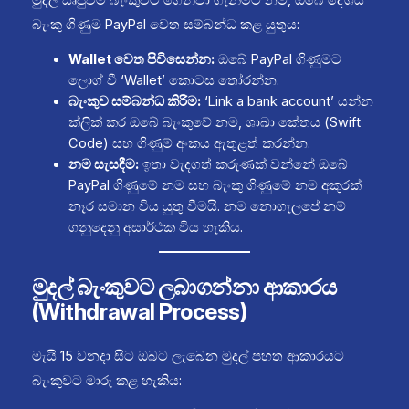
මුදල් සෘජුවම බැංකුවට ගෙන්වා ගැනීමට නම්, ඔබේ දේශීය
බැංකු ගිණුම PayPal වෙත සම්බන්ධ කළ යුතුය:
Wallet වෙත පිවිසෙන්න:
ඔබේ PayPal ගිණුමට
ලොග් වී ‘Wallet’ කොටස තෝරන්න.
බැංකුව සම්බන්ධ කිරීම:
‘Link a bank account’ යන්න
ක්ලික් කර ඔබේ බැංකුවේ නම, ශාඛා කේතය (Swift
Code) සහ ගිණුම් අංකය ඇතුළත් කරන්න.
නම සැසඳීම:
ඉතා වැදගත් කරුණක් වන්නේ ඔබේ
PayPal ගිණුමේ නම සහ බැංකු ගිණුමේ නම අකුරක්
නෑර සමාන විය යුතු වීමයි. නම නොගැලපේ නම්
ගනුදෙනු අසාර්ථක විය හැකිය.
මුදල් බැංකුවට ලබාගන්නා ආකාරය
(Withdrawal Process)
මැයි 15 වනදා සිට ඔබට ලැබෙන මුදල් පහත ආකාරයට
බැංකුවට මාරු කළ හැකිය: