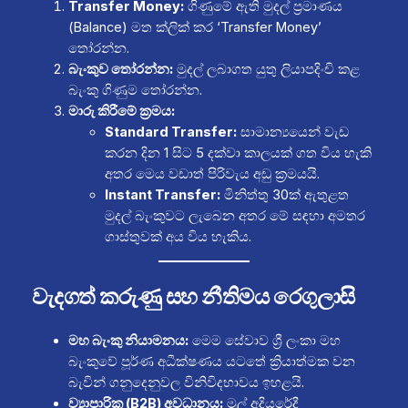
Transfer Money:
ගිණුමේ ඇති මුදල් ප්‍රමාණය
(Balance) මත ක්ලික් කර ‘Transfer Money’
තෝරන්න.
බැංකුව තෝරන්න:
මුදල් ලබාගත යුතු ලියාපදිංචි කළ
බැංකු ගිණුම තෝරන්න.
මාරු කිරීමේ ක්‍රමය:
Standard Transfer:
සාමාන්‍යයෙන් වැඩ
කරන දින 1 සිට 5 දක්වා කාලයක් ගත විය හැකි
අතර මෙය වඩාත් පිරිවැය අඩු ක්‍රමයයි.
Instant Transfer:
මිනිත්තු 30ක් ඇතුළත
මුදල් බැංකුවට ලැබෙන අතර මේ සඳහා අමතර
ගාස්තුවක් අය විය හැකිය.
වැදගත් කරුණු සහ නීතිමය රෙගුලාසි
මහ බැංකු නියාමනය:
මෙම සේවාව ශ්‍රී ලංකා මහ
බැංකුවේ පූර්ණ අධීක්ෂණය යටතේ ක්‍රියාත්මක වන
බැවින් ගනුදෙනුවල විනිවිදභාවය ඉහළයි.
ව්‍යාපාරික (B2B) අවධානය:
මුල් අදියරේදී