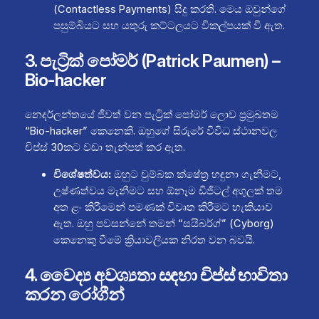
(Contactless Payments) සිදු කරති. මෙය ඔවුන්ගේ
පසුම්බියට සහ යතුරු කට්ටලයට විකල්පයක් වී ඇත.
3. පැට්‍රික් පෝමර් (Patrick Paumen) –
Bio-hacker
නෙදර්ලන්තයේ ජීවත් වන පැට්‍රික් පෝමර් ලොව ප්‍රමුඛතම
“Bio-hacker” කෙනෙකි. ඔහුගේ සිරුරේ විවිධ ස්ථානවල
චිප්ස් 30කට වඩා තැන්පත් කර ඇත.
විශේෂත්වය:
ඔහුට චුම්බක ක්ෂේත්‍ර හඳුනා ගැනීමට,
උෂ්ණත්වය මැනීමට සහ ඕනෑම ඩිජිටල් අගුලක් තම
අත ළං කිරීමෙන් පමණක් විවෘත කිරීමට හැකියාව
ඇත. ඔහු පවසන්නේ තමන් “සයිබර්ග්” (Cyborg)
කෙනෙකු වීමේ ක්‍රියාවලියක නිරත වන බවයි.
4. වෛද්‍ය අවශ්‍යතා සඳහා චිප්ස් භාවිතා
කරන රෝගීන්