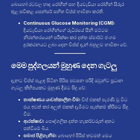
බොහෝ රටවල හෘද රෝගීන් සහ දියවැඩියා රෝගීන් සිරුර
තුළ සවිකළ සෙන්සර් සහිත චිප්ස් භාවිතා කරති.
Continuous Glucose Monitoring (CGM):
දියවැඩියා රෝගීන්ගේ රුධිරයේ සීනි මට්ටම
නිරන්තරයෙන් පරීක්ෂා කර දත්ත ස්මාර්ට් ජංගම
දුරකථනයට ලබා දෙන චිප්ස් දැන් බහුලව භාවිතා වේ.
මෙම පුද්ගලයන් මුහුණ දෙන ගැටලු
දැනට චිප්ස් පැළඳ සිටින පිරිස පවසන පරිදි ඔවුන්ට ප්‍රධාන
ගැටලු කිහිපයකට මුහුණ දීමට සිදු වේ:
තාක්ෂණය යාවත්කාලීන වීම:
චිප් එකක් පැරණි වූ විට
එය ඉවත් කර අලුත් එකක් දැමීමට සැත්කම් කිරීමට සිදු
වීම.
ආරක්ෂාව:
පෞද්ගලික දත්ත හැකර්වරුන් අතට
පත්වීමේ බිය.
සමාජ පිළිගැනීම:
බොහෝ පිරිස් තවමත් මෙය