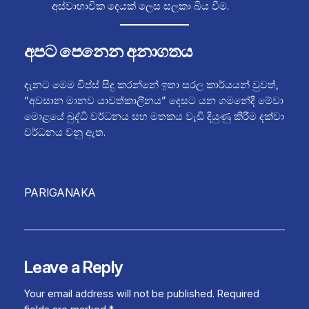
අස්වාභාවික දෙයක් ලෙස සලකා බිය වීම.
අපට පෙනෙන අනාගතය
දැනට මෙම චිප්ස් සිදු කරන්නේ ඉතා සරල කාර්යයන් වුවත්,
“අවසාන මානව යාවත්කාලීනය” දෙසට යන ගමනේදී මේවා
මොළයේ බුද්ධි වර්ධනය සහ මතකය වැඩි දියුණු කිරීම දක්වා
වර්ධනය වනු ඇත.
PARIGANAKA
Leave a Reply
Your email address will not be published.
Required