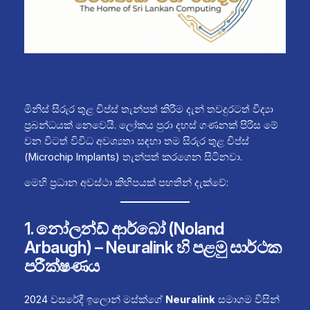
මිනිස් සිරුර තුළ චිප්ස් තැන්පත් කිරීම දැන් තවදුරටත් විද්‍යා
ප්‍රබන්ධයක් නෙවෙයි. ලෝකය පුරා දහස් ගණනක් පිරිස මේ
වන විටත් විවිධ අවශ්‍යතා සඳහා තම සිරුර තුළ චිප්ස්
(Microchip Implants) තැන්පත් කරගෙන සිටිනවා.
මෙහි ප්‍රධාන අවස්ථා කිහිපයක් පහතින් දැක්වේ:
1. නෝලන්ඩ් ආර්බෝ (Noland
Arbaugh) – Neuralink හි පළමු සාර්ථක
පරීක්ෂණය
2024 වසරේදී ඉලොන් මස්ක්ගේ
Neuralink
සමාගම විසින්