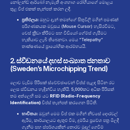
නෝලන්ඩ් ආර්බෝ නැමැති අංශභාග රෝගියාගේ මොළය
තුළ චිප් එකක් තැන්පත් කරන ලදී.
ප්‍රතිඵලය:
ඔහුට දැන් තමන්ගේ සිතුවිලි මගින් පමණක්
පරිගණකයක මවුසය (Mouse Cursor) හැසිරවීමට,
චෙස් ක්‍රීඩා කිරීමට සහ වීඩියෝ ගේම්ස් ගැසීමට
හැකියාව ලැබී තිබෙනවා. මෙය “Telepathy”
තාක්ෂණයේ ප්‍රායෝගික ආරම්භයයි.
2. ස්වීඩනයේ දහස් සංඛ්‍යාත ජනතාව
(Sweden’s Microchipping Trend)
ලොව වැඩිම පිරිසක් ස්වේච්ඡාවෙන් චිප්ස් පැළඳ සිටින රට
ලෙස ස්වීඩනය හැඳින්විය හැකියි. 5,000කට අධික පිරිසක්
තම අත්ලෙහි සම යට
RFID (Radio-Frequency
Identification)
චිප්ස් තැන්පත් කරගෙන සිටිති.
භාවිතය:
ඔවුන් මෙම චිප් එක මගින් නිවසේ දොරවල්
ඇරීම, කාර්යාලයට ඇතුළු වීම, දුම්රිය ප්‍රවේශ පත්‍ර මිලදී
ගැනීම සහ ස්පර්ශයකින් තොරව මුදල් ගෙවීම්