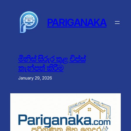
Skip
to
content
PARIGANAKA
මිනිස් සිරුර තුළ චිප්ස්
තැන්පත් කිරීම
January 29, 2026