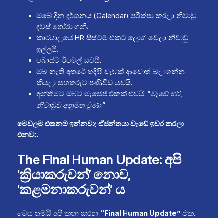
ඔබේ දින දර්ශනය (Calendar) පරීක්ෂා කරලා නිවාඩු
දවස් තෝරා ගනී.
කාර්යාලයේ HR සිස්ටම් එකට ලොග් වෙලා නිවාඩු
ඉල්ලයි.
බොස්ට ඊමේල් යවයි.
ඔබ නැති අතරේ හදිසි වැඩක් ආවොත් බලාගන්න
කියලා සහකරුට පණිවිඩ යවයි.
අන්තිමට ඔබට මැසේජ් එකක් එවයි:
“වැඩේ හරි,
නිවාඩුව අනුමත වුණා.”
මෙවලම එතනම ඉන්නවා; ඒජන්තයා වැඩේ ඉවර කරලා
එනවා.
The Final Human Update: අපි
‘ක්‍රියාකරුවන්’ නොව,
‘කළමනාකරුවන්’ ය
මෙය තමයි අපි කතා කරන
“Final Human Update”
එක.