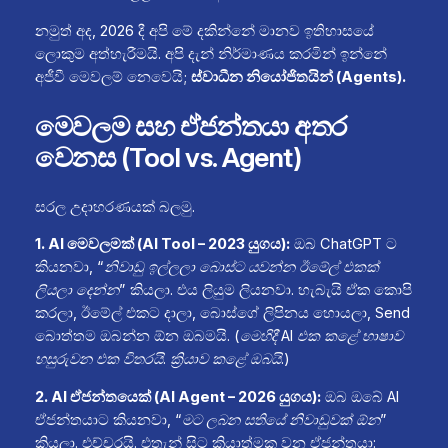
නමුත් අද, 2026 දී අපි මේ දකින්නේ මානව ඉතිහාසයේ
ලොකුම අත්හැරීමයි. අපි දැන් නිර්මාණය කරමින් ඉන්නේ
අජීවී මෙවලම් නෙවෙයි;
ස්වාධීන නියෝජිතයින් (Agents).
මෙවලම සහ ඒජන්තයා අතර
වෙනස (Tool vs. Agent)
සරල උදාහරණයක් බලමු.
1. AI මෙවලමක් (AI Tool – 2023 යුගය):
ඔබ ChatGPT ට
කියනවා,
“නිවාඩු ඉල්ලලා බොස්ට යවන්න ඊමේල් එකක්
ලියලා දෙන්න”
කියලා. එය ලියුම ලියනවා. හැබැයි ඒක කොපි
කරලා, ඊමේල් එකට දාලා, බොස්ගේ ලිපිනය හොයලා, Send
බොත්තම ඔබන්න ඕන ඔබමයි.
(මෙහිදී AI එක කළේ භාෂාව
හසුරුවන එක විතරයි. ක්‍රියාව කළේ ඔබයි.)
2. AI ඒජන්තයෙක් (AI Agent – 2026 යුගය):
ඔබ ඔබේ AI
ඒජන්තයාට කියනවා,
“මට ලබන සතියේ නිවාඩුවක් ඕන”
කියලා. එච්චරයි. එතැන් සිට ක්‍රියාත්මක වන ඒජන්තයා: