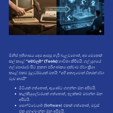
මිනිස් ඉතිහාසය දෙස ආපසු හැරී බැලුවහොත්, අප මෙතෙක්
කල් කළේ
“මෙවලම්” (Tools)
භාවිතා කිරීමයි. ගල් යුගයේ
ගල් පොරවේ සිට නූතන පරිගණකය දක්වාම ඒවා ක්‍රියා
කළේ එකම මූලධර්මයක් මතයි:
“අපි අතගෑවොත් විතරක් ඒවා
වැඩ කරයි.”
මිටියක් ගත්තොත්, ඇණේට ගහන්න ඕන අපිමයි.
කැල්කියුලේටරයක් ගත්තොත්, ඉලක්කම් ඔබන්න ඕන
අපිමයි.
සොෆ්ට්වෙයාර් (Software) එකක් ගත්තොත්, මවුස්
එක හොල්ලන්න ඕන අපිමයි.