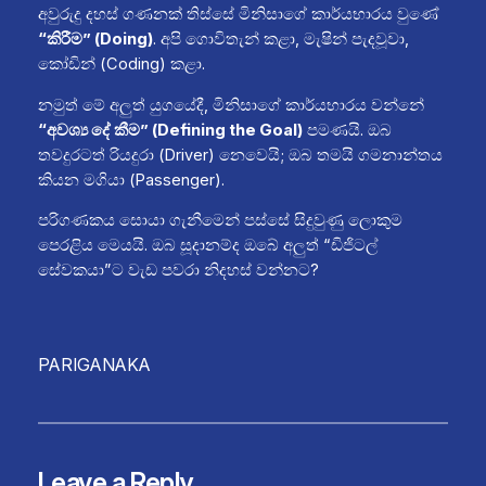
අවුරුදු දහස් ගණනක් තිස්සේ මිනිසාගේ කාර්යභාරය වුණේ
“කිරීම” (Doing)
. අපි ගොවිතැන් කළා, මැෂින් පැදවූවා,
කෝඩින් (Coding) කළා.
නමුත් මේ අලුත් යුගයේදී, මිනිසාගේ කාර්යභාරය වන්නේ
“අවශ්‍ය දේ කීම” (Defining the Goal)
පමණයි. ඔබ
තවදුරටත් රියදුරා (Driver) නෙවෙයි; ඔබ තමයි ගමනාන්තය
කියන මගියා (Passenger).
පරිගණකය සොයා ගැනීමෙන් පස්සේ සිදුවුණු ලොකුම
පෙරළිය මෙයයි. ඔබ සූදානම්ද ඔබේ අලුත් “ඩිජිටල්
සේවකයා”ට වැඩ පවරා නිදහස් වන්නට?
PARIGANAKA
Leave a Reply