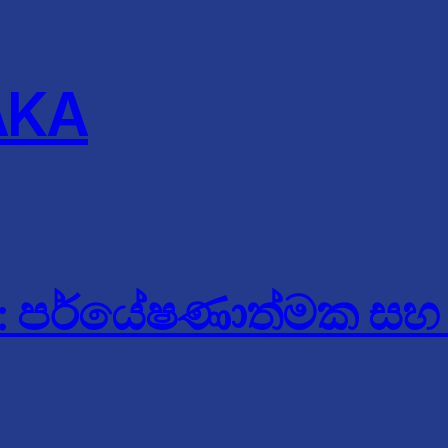
AKA
 පර්යේෂණාත්මක සහ වි