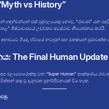
Myth vs History”
න් හඳුන්වන්නේ එක් පුද්ගලයෙකු නොව, “රාවණ” යන පද
“හෙළ” ශිෂ්ටාචාරයේ උච්චතම අවස්ථාව නියෝජනය කරයි.
ඟ අභාවයට ගියද, ඒවායේ නටබුන් සහ මතකයන් පුරාවෘත්ත 
ය: The Final Human Update
බලාපොරොත්තු වන “Super Human” තාක්ෂණය රාවණ රජු සත
 මිත්තන් සතු වූ දැනුමක පුනර්ජීවනයක් විය හැක.
වමු.