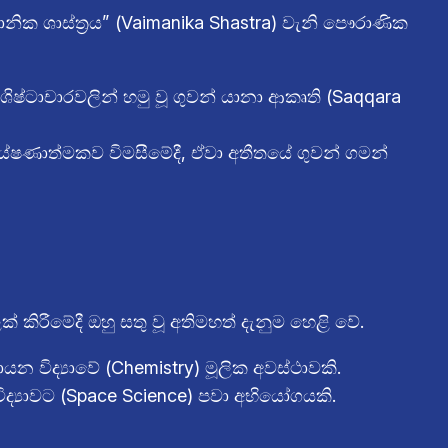
 ශාස්ත්‍රය” (Vaimanika Shastra) වැනි පෞරාණික
ෂ්ටාචාරවලින් හමු වූ ගුවන් යානා ආකෘති (Saqqara
ෂණාත්මකව විමසීමේදී, ඒවා අතීතයේ ගුවන් ගමන්
් කිරීමේදී ඔහු සතු වූ අතිමහත් දැනුම හෙළි වේ.
න විද්‍යාවේ (Chemistry) මූලික අවස්ථාවකි.
ද්‍යාවට (Space Science) පවා අභියෝගයකි.