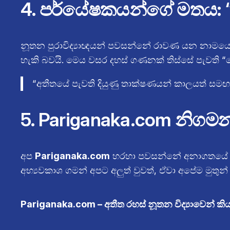
4. පර්යේෂකයන්ගේ මතය: “
නූතන පුරාවිද්‍යාඥයන් පවසන්නේ රාවණ යන නාමයෙ
හැකි බවයි. මෙය වසර දහස් ගණනක් තිස්සේ පැවති 
“අතීතයේ පැවති දියුණු තාක්ෂණයන් කාලයත් සම
5. Pariganaka.com නිගමන
අප
Pariganaka.com
හරහා පවසන්නේ අනාගතයේ අප 
අභ්‍යවකාශ ගමන් අපට අලුත් වුවත්, ඒවා අපේම මුතුන්
Pariganaka.com – අතීත රහස් නූතන විද්‍යාවෙන් කිය