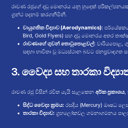
රාවණ රජුගේ දඬු මොනරය යනු හුදෙක් පරිකල්පනයක්
ග්‍රන්ථ පදනම් කරගනිමිනි.
වායුගතික විද්‍යාව (Aerodynamics):
පර්යේෂකයන
Bird, Gold Flyers) සහ දඬු මොනරය අතර තාක
රාවණාගේ ගුවන් තොටුපොළවල්:
වාරියපොළ, ග
සඳහා භාවිතා වූ මධ්‍යස්ථාන බවට ජනප්‍රවාදගත සා
3. වෛද්‍ය සහ තාරකා විද්‍ය
රාවණ රජු විසින් රචිත යැයි සැලකෙන
අර්ක ප්‍රකාශය
,
සිද්ධ වෛද්‍ය ක්‍රමය:
රසදිය (Mercury) ඖෂධ ලෙස භ
තාරකා විද්‍යාව:
ග්‍රහලෝකවල ගමනාගමනය පාලනය කි