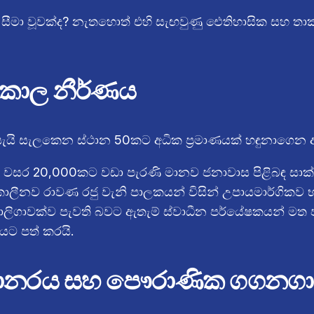
සීමා වූවක්ද? නැතහොත් එහි සැඟවුණු ඓතිහාසික සහ තා
සහ කාල නීර්ණය
න්ධ යැයි සැලකෙන ස්ථාන 50කට අධික ප්‍රමාණයක් හඳුනාගෙන
් වසර 20,000කට වඩා පැරණි මානව ජනාවාස පිළිබඳ සාක්ෂි
පසුකාලීනව රාවණ රජු වැනි පාලකයන් විසින් උපායමාර්ගිකව 
මාලිගාවක්ව පැවති බවට ඇතැම් ස්වාධීන පර්යේෂකයන් ම
මයට පත් කරයි.
මොනරය සහ පෞරාණික ගගනගාමී 