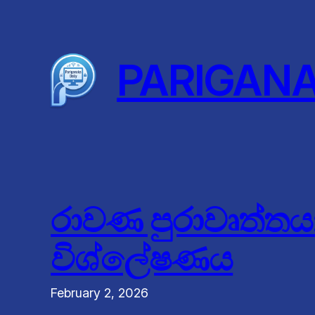
Skip
to
content
PARIGAN
රාවණ පුරාවෘත්තය:
විශ්ලේෂණය
February 2, 2026