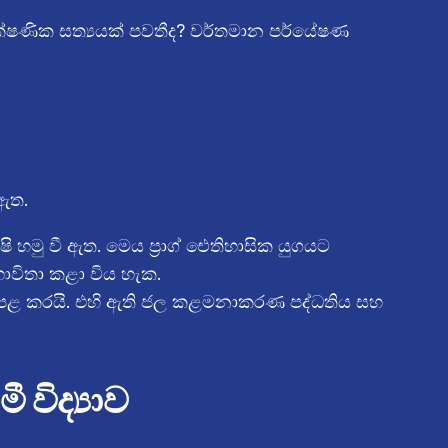
ක්ෂණික සත්‍යයක් පවතීද? වර්තමාන පර්යේෂණ
 ඇත.
 හමු වී ඇත. මෙය ප්‍රාග් ඓතිහාසික යුගයට
භාවිතා කළා විය හැක.
ත පළ කරයි. එහි ඇති ජල කළමනාකරණ පද්ධතිය සහ
විද්‍යාව