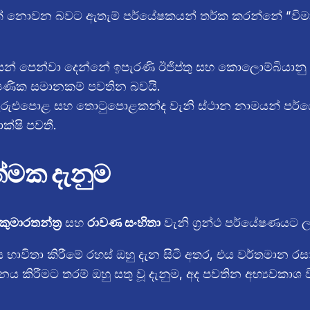
 නොවන බවට ඇතැම් පර්යේෂකයන් තර්ක කරන්නේ “විමානික
් පෙන්වා දෙන්නේ ඉපැරණි ඊජිප්තු සහ කොලොම්බියානු ශි
්ෂණික සමානකම් පවතින බවයි.
ුරුළුපොළ සහ තොටුපොළකන්ද වැනි ස්ථාන නාමයන් පර්යේ
ක්ෂි පවතී.
ාත්මක දැනුම
කුමාරතන්ත්‍ර
සහ
රාවණ සංහිතා
වැනි ග්‍රන්ථ පර්යේෂණයට ලක
ාවිතා කිරීමේ රහස් ඔහු දැන සිටි අතර, එය වර්තමාන රසාය
රීමට තරම් ඔහු සතු වූ දැනුම, අද පවතින අභ්‍යවකාශ වි