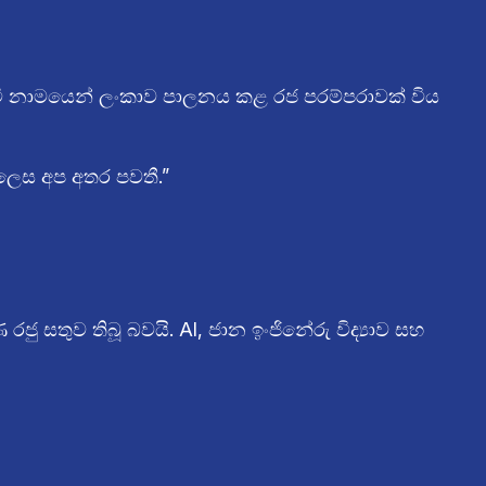
වි නාමයෙන් ලංකාව පාලනය කළ රජ පරම්පරාවක් විය
ලෙස අප අතර පවතී.”
ුව තිබූ බවයි. AI, ජාන ඉංජිනේරු විද්‍යාව සහ