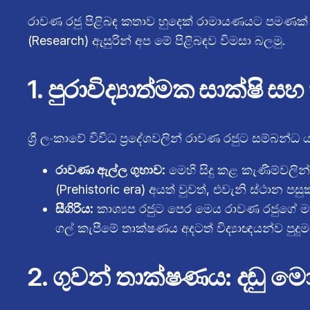
රාවණ රජු පිළිබඳ කතාව හුදෙක් රාමායණයට පමණක් 
(Research) ඇසුරින් අප මේ පිළිබඳව විමසා බලමු.
1. පුරාවිද්‍යාත්මක සාක්ෂි 
ශ්‍රී ලංකාවේ විවිධ ප්‍රදේශවලින් රාවණ රජුට සම්බ
රාවණා ඇල්ල ගුහාව:
මෙහි සිදු කළ කැණීම්වලින
(Prehistoric era) අයත් වුවත්, එවැනි ස්ථාන 
සීගිරිය:
කාශ්‍යප රජුට පෙර මෙය රාවණ රජුගේ 
ගල් කැපීමේ තාක්ෂණය අදටත් විද්‍යාඥයන්ව පුදු
2. ගුවන් තාක්ෂණය: දඬු 