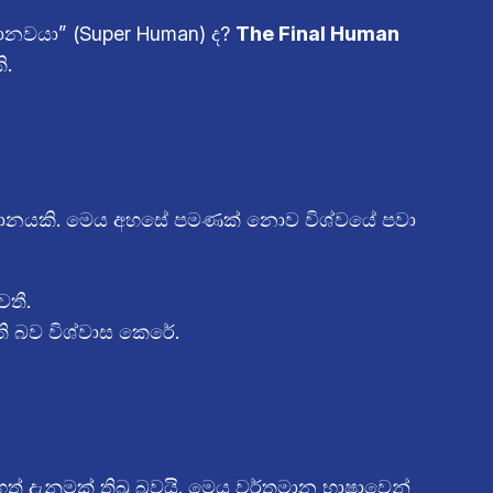
මානවයා” (Super Human) ද?
The Final Human
ි.
 වූ යානයකි. මෙය අහසේ පමණක් නොව විශ්වයේ පවා
වතී.
ති බව විශ්වාස කෙරේ.
ත් දැනුමක් තිබූ බවයි. මෙය වර්තමාන භාෂාවෙන්