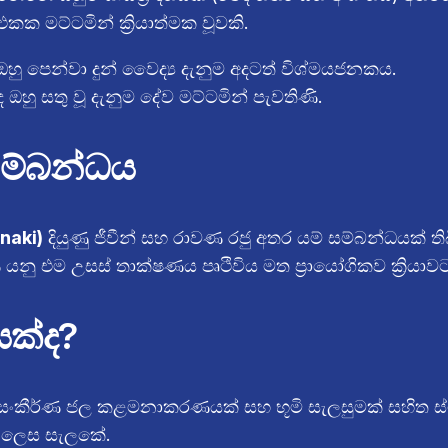
 මට්ටමින් ක්‍රියාත්මක වූවකි.
ා ඔහු පෙන්වා දුන් වෛද්‍ය දැනුම අදටත් විශ්මයජනකය.
හු සතු වූ දැනුම දේව මට්ටමින් පැවතිණි.
සම්බන්ධය
naki)
දියුණු ජීවීන් සහ රාවණ රජු අතර යම් සම්බන්ධයක්
ු එම උසස් තාක්ෂණය පෘථිවිය මත ප්‍රායෝගිකව ක්‍රියාවට
රයක්ද?
 සංකීර්ණ ජල කළමනාකරණයක් සහ භූමි සැලසුමක් සහිත ස්
ක් ලෙස සැලකේ.