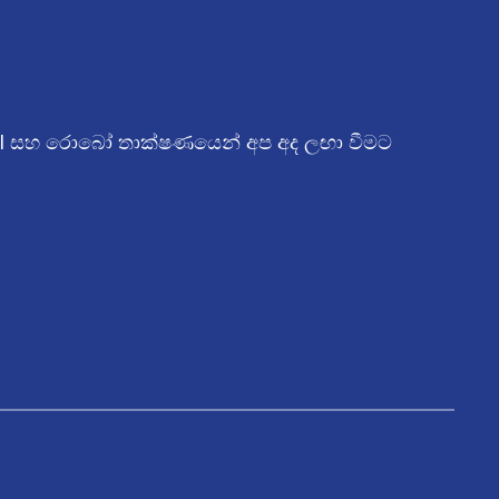
 AI සහ රොබෝ තාක්ෂණයෙන් අප අද ලඟා වීමට