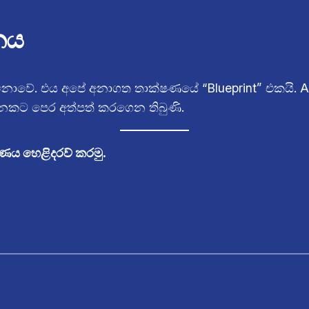
නය
 නොවේ. එය අපේ අනාගත තාක්ෂණයේ “Blueprint” එකයි.
ණනකට පෙර අත්පත් කරගෙන තිබුණි.
ණය හෙළිදරව් කරමු.