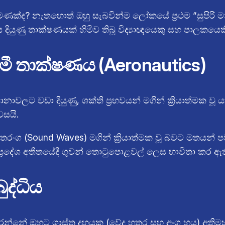
මණක්ද? නැතහොත් ඔහු සැබවින්ම ලෝකයේ ප්‍රථම “සුපිරි 
දියුණු තාක්ෂණයක් හිමිව තිබූ විද්‍යාඥයෙකු සහ පාලකයෙක
ී තාක්ෂණය (Aeronautics)
ාවලට වඩා දියුණු, ශක්ති ප්‍රභවයන් මගින් ක්‍රියාත්මක
සයි.
තරංග (Sound Waves) මගින් ක්‍රියාත්මක වූ බවට මතයන් ප
නි ප්‍රදේශ අතීතයේදී ගුවන් තොටුපොළවල් ලෙස භාවිතා කර ඇ
ුද්ධිය
කරන්නේ ඔහුට ශාස්ත්‍ර දහයක (වේද හතර සහ අංග හය) අතිමහ