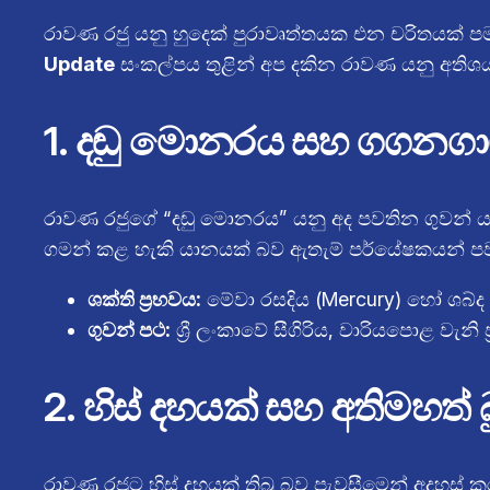
රාවණ රජු යනු හුදෙක් පුරාවෘත්තයක එන චරිතයක් ප
Update
සංකල්පය තුළින් අප දකින රාවණ යනු අතිශය 
1. දඬු මොනරය සහ ගගනගාම
රාවණ රජුගේ “දඬු මොනරය” යනු අද පවතින ගුවන් යාන
ගමන් කළ හැකි යානයක් බව ඇතැම් පර්යේෂකයන් පව
ශක්ති ප්‍රභවය:
මේවා රසදිය (Mercury) හෝ ශබ්ද 
ගුවන් පථ:
ශ්‍රී ලංකාවේ සීගිරිය, වාරියපොළ වැ
2. හිස් දහයක් සහ අතිමහත් බ
රාවණ රජුට හිස් දහයක් තිබූ බව පැවසීමෙන් අදහස් 