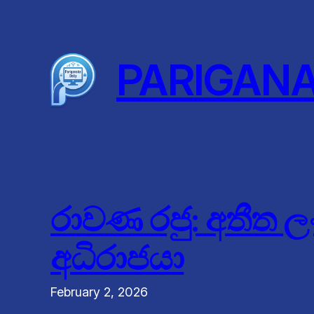
Skip
to
content
PARIGAN
රාවණ රජු: අතීත ල
අධිරාජයා
February 2, 2026