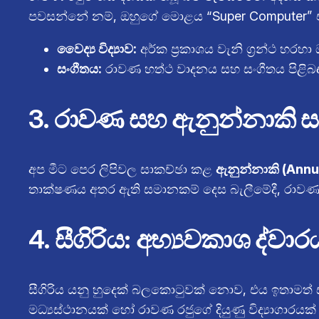
පවසන්නේ නම්, ඔහුගේ මොළය “Super Computer” එකක
වෛද්‍ය විද්‍යාව:
අර්ක ප්‍රකාශය වැනි ග්‍රන්ථ හරහ
සංගීතය:
රාවණ හත්ථ වාදනය සහ සංගීතය පිළිබඳ ඔ
3. රාවණ සහ ඇනුන්නාකි 
අප මීට පෙර ලිපිවල සාකච්ඡා කළ
ඇනුන්නාකි (Annu
තාක්ෂණය අතර ඇති සමානකම් දෙස බැලීමේදී, රාවණ යන
4. සීගිරිය: අභ්‍යවකාශ ද්වා
සීගිරිය යනු හුදෙක් බලකොටුවක් නොව, එය ඉතාමත්
මධ්‍යස්ථානයක් හෝ රාවණ රජුගේ දියුණු විද්‍යාගාරය