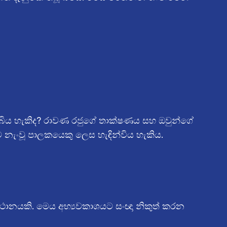
 තිබිය හැකිද? රාවණ රජුගේ තාක්ෂණය සහ ඔවුන්ගේ
 නැංවූ පාලකයෙකු ලෙස හැඳින්විය හැකිය.
ථානයකි. මෙය අභ්‍යවකාශයට සංඥා නිකුත් කරන