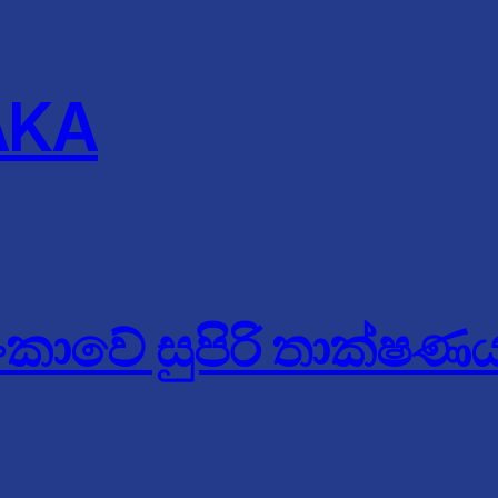
AKA
ංකාවේ සුපිරි තාක්ෂණ