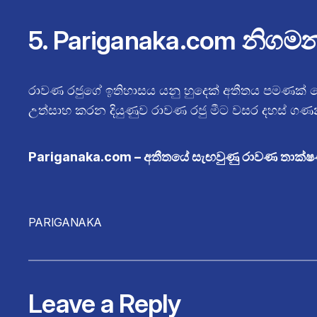
5. Pariganaka.com නිගම
රාවණ රජුගේ ඉතිහාසය යනු හුදෙක් අතීතය පමණක්
උත්සාහ කරන දියුණුව රාවණ රජු මීට වසර දහස් ග
Pariganaka.com – අතීතයේ සැඟවුණු රාවණ තාක්ෂ
PARIGANAKA
Leave a Reply