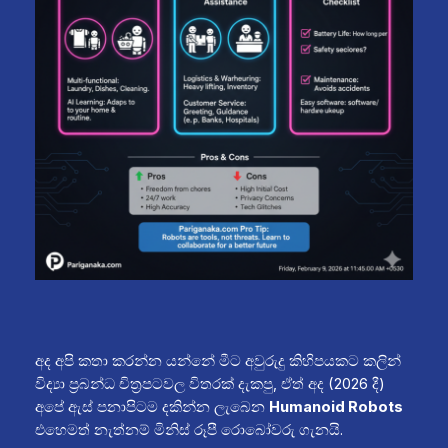
අද අපි කතා කරන්න යන්නේ මීට අවුරුදු කිහිපයකට කලින්
විද්‍යා ප්‍රබන්ධ චිත්‍රපටවල විතරක් දැකපු, ඒත් අද (2026 දී)
අපේ ඇස් පනාපිටම දකින්න ලැබෙන
Humanoid Robots
එහෙමත් නැත්නම් මිනිස් රූපී රොබෝවරු ගැනයි.