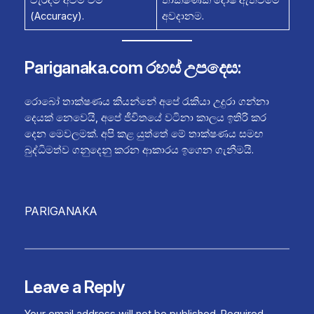
(Accuracy).
අවදානම.
Pariganaka.com රහස් උපදෙස:
රොබෝ තාක්ෂණය කියන්නේ අපේ රැකියා උදුරා ගන්නා
දෙයක් නෙවෙයි, අපේ ජීවිතයේ වටිනා කාලය ඉතිරි කර
දෙන මෙවලමක්. අපි කළ යුත්තේ මේ තාක්ෂණය සමඟ
බුද්ධිමත්ව ගනුදෙනු කරන ආකාරය ඉගෙන ගැනීමයි.
PARIGANAKA
Leave a Reply