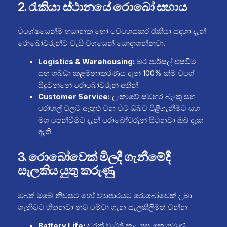
2. රැකියා ස්ථානයේ රොබෝ සහාය
විශේෂයෙන්ම භයානක හෝ වෙහෙසකර රැකියා සඳහා දැන්
රොබෝවරුන්ව වැඩි වශයෙන් යොදාගන්නවා.
Logistics & Warehousing:
බර පාර්සල් එසවීම
සහ ගබඩා කළමනාකරණය දැන් 100% ක්ම වගේ
සිදුවන්නේ රොබෝවරුන් අතින්.
Customer Service:
ලංකාවේ සමහර බැංකු සහ
රෝහල් වලට ඇතුළු වන විට ඔබව පිළිගැනීමට සහ
මග පෙන්වීමට දැන් රොබෝවරුන් සිටිනවා ඔබ දැක
ඇති.
3. රොබෝවෙක් මිලදී ගැනීමේදී
සැලකිය යුතු කරුණු
ඔබත් ඔබේ නිවසට හෝ ව්‍යාපාරයට රොබෝවෙක් ලබා
ගැනීමට හිතනවා නම් මේවා ගැන සැලකිලිමත් වන්න:
Battery Life:
වරක් චාර්ජ් කළ පසු කොපමණ