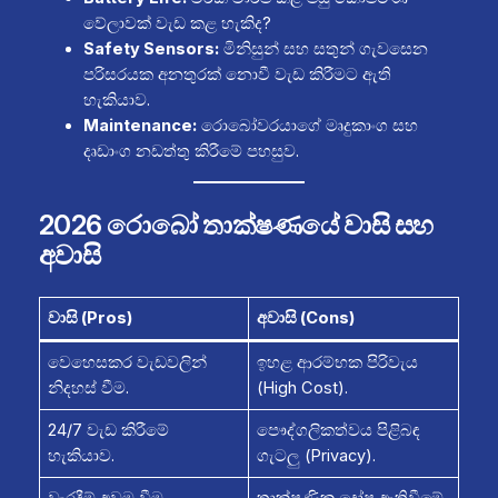
වේලාවක් වැඩ කළ හැකිද?
Safety Sensors:
මිනිසුන් සහ සතුන් ගැවසෙන
පරිසරයක අනතුරක් නොවී වැඩ කිරීමට ඇති
හැකියාව.
Maintenance:
රොබෝවරයාගේ මෘදුකාංග සහ
දෘඩාංග නඩත්තු කිරීමේ පහසුව.
2026 රොබෝ තාක්ෂණයේ වාසි සහ
අවාසි
වාසි (Pros)
අවාසි (Cons)
වෙහෙසකර වැඩවලින්
ඉහළ ආරම්භක පිරිවැය
නිදහස් වීම.
(High Cost).
24/7 වැඩ කිරීමේ
පෞද්ගලිකත්වය පිළිබඳ
හැකියාව.
ගැටලු (Privacy).
වැරදීම් අවම වීම
තාක්ෂණික දෝෂ ඇතිවීමේ