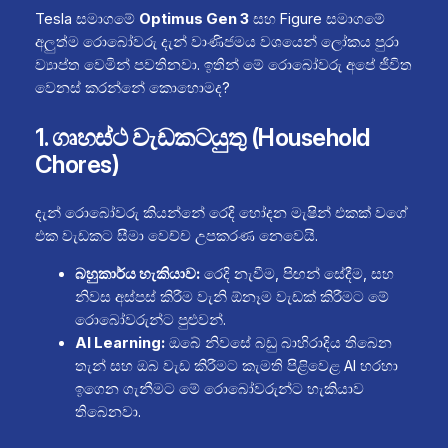
Tesla සමාගමේ
Optimus Gen 3
සහ Figure සමාගමේ
අලුත්ම රොබෝවරු දැන් වාණිජමය වශයෙන් ලෝකය පුරා
ව්‍යාප්ත වෙමින් පවතිනවා. ඉතින් මේ රොබෝවරු අපේ ජීවිත
වෙනස් කරන්නේ කොහොමද?
1. ගෘහස්ථ වැඩකටයුතු (Household
Chores)
දැන් රොබෝවරු කියන්නේ රෙදි හෝදන මැෂින් එකක් වගේ
එක වැඩකට සීමා වෙච්ච උපකරණ නෙවෙයි.
බහුකාර්ය හැකියාව:
රෙදි නැවීම, පිඟන් සේදීම, සහ
නිවස අස්පස් කිරීම වැනි ඕනෑම වැඩක් කිරීමට මේ
රොබෝවරුන්ට පුළුවන්.
AI Learning:
ඔබේ නිවසේ බඩු බාහිරාදිය තිබෙන
තැන් සහ ඔබ වැඩ කිරීමට කැමති පිළිවෙළ AI හරහා
ඉගෙන ගැනීමට මේ රොබෝවරුන්ට හැකියාව
තිබෙනවා.