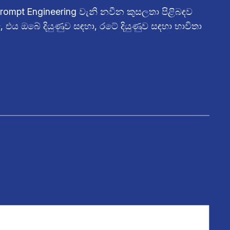
rompt Engineering වැනි නවීන කුසලතා පිළිබඳව
ය ඔබේ දියුණුව සඳහා, රටේ දියුණුව සඳහා භාවිතා