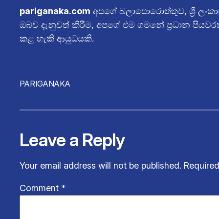
pariganaka.com
අපගේ බලාපොරොත්තුව, ශ්‍රී ලංකා
ඔබව දැනුවත් කිරීම, අපගේ එම ගමනේ ප්‍රධාන පියව
කළ හැකි ආයුධයකි.
PARIGANAKA
Leave a Reply
Your email address will not be published.
Required
Comment
*