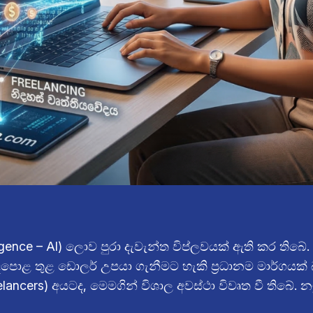
Intelligence – AI) ලොව පුරා දැවැන්ත විප්ලවයක් ඇති කර ත
ුළ ඩොලර් උපයා ගැනීමට හැකි ප්‍රධානම මාර්ගයක් බවට
ancers) අයටද, මෙමගින් විශාල අවස්ථා විවෘත වී තිබේ. න