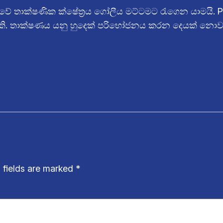
වේ තාක්ෂණික ක්ෂේත්‍රය ගෝලීය මට්ටමට රැගෙන යාමයි. P
රකි. තාක්ෂණය යනු හුදෙක් පරිභෝජනය කරන දෙයක් නොව, එ
 fields are marked
*