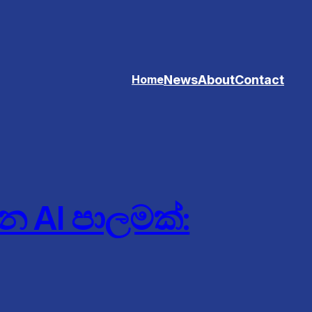
News
About
Contact
Home
න AI පාලමක්: