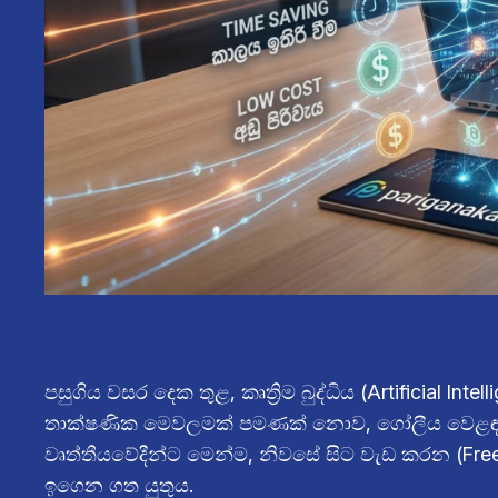
පසුගිය වසර දෙක තුළ, කෘත්‍රිම බුද්ධිය (Artificial 
තාක්ෂණික මෙවලමක් පමණක් නොව, ගෝලීය වෙළඳපොළ ත
වෘත්තීයවේදීන්ට මෙන්ම, නිවසේ සිට වැඩ කරන (Freel
ඉගෙන ගත යුතුය.