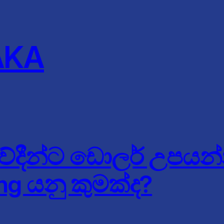
AKA
ේදීන්ට ඩොලර් උපයන්
ng යනු කුමක්ද?