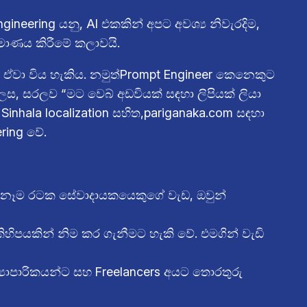
eering යනු, AI එකකින් අපට අවශ්‍ය නිවැරදිම,
්මාණය කිරීමේ කලාවයි.
ය ඒවා විය හැකිය. නමුත්Prompt Engineer කෙනෙකුට
ෙස, සරලව “මට වෙබ් අඩවියක් සඳහා ලිපියක් ලියා
Sinhala localization සහිත,pariganaka.com සඳහා
ring වේ.
ොව ඕනෑම රටක සේවාදායකයෙකුගේ වැඩ, ඔවුන්
ිහිපයකින් නිම කර ගැනීමට හැකි වේ. එමගින් වැඩි
‍යාපාරිකයන්ට සහ Freelancers අයට තොරතුරු