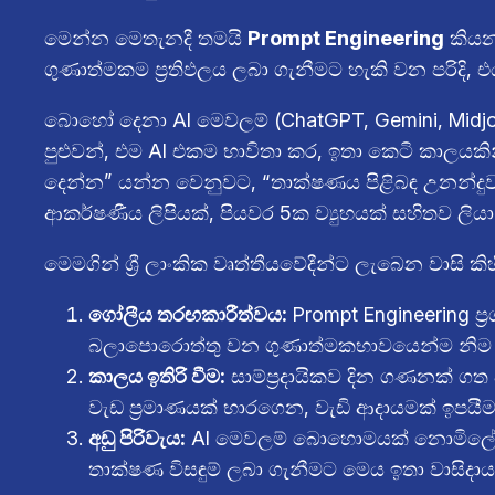
මෙන්න මෙතැනදී තමයි
Prompt Engineering
කියන 
ගුණාත්මකම ප්‍රතිඵලය ලබා ගැනීමට හැකි වන පරිදි,
බොහෝ දෙනා AI මෙවලම් (ChatGPT, Gemini, Midjour
පුළුවන්, එම AI එකම භාවිතා කර, ඉතා කෙටි කාලයකි
දෙන්න” යන්න වෙනුවට, “තාක්ෂණය පිළිබඳ උනන්දුවක් 
ආකර්ෂණීය ලිපියක්, පියවර 5ක ව්‍යුහයක් සහිතව ලියා
මෙමගින් ශ්‍රී ලාංකික වෘත්තීයවේදීන්ට ලැබෙන වාසි කි
ගෝලීය තරඟකාරීත්වය:
Prompt Engineering ප
බලාපොරොත්තු වන ගුණාත්මකභාවයෙන්ම නිම ක
කාලය ඉතිරි වීම:
සාම්ප්‍රදායිකව දින ගණනක් ගත
වැඩ ප්‍රමාණයක් භාරගෙන, වැඩි ආදායමක් ඉපයීම
අඩු පිරිවැය:
AI මෙවලම් බොහොමයක් නොමිලේ හෝ ඉ
තාක්ෂණ විසඳුම් ලබා ගැනීමට මෙය ඉතා වාසිදා