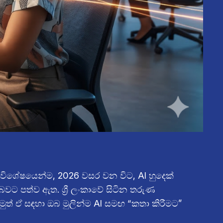
ිබේ. විශේෂයෙන්ම, 2026 වසර වන විට, AI හුදෙක්
 පත්ව ඇත. ශ්‍රී ලංකාවේ සිටින තරුණ
මුත් ඒ සඳහා ඔබ මුලින්ම AI සමඟ “කතා කිරීමට”