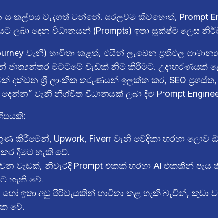
සංකල්පය වැදගත් වන්නේ. සරලවම කිවහොත්, Prompt Engin
 එයට ලබා දෙන විධානයන් (Prompts) ඉතා සූක්ෂ්ම ලෙස නිර
ney වැනි) භාවිතා කළත්, එයින් ලැබෙන ප්‍රතිඵල සාමාන්‍
න් ජාත්‍යන්තර මට්ටමේ වැඩක් නිම කිරීමට. උදාහරණයක් ල
දක්වන ශ්‍රී ලාංකික තරුණයන් ඉලක්ක කර, SEO ප්‍රශස්ත, 
 දෙන්න” වැනි නිශ්චිත විධානයක් ලබා දීම Prompt Enginee
හිපයකි:
්‍රගුණ කිරීමෙන්, Upwork, Fiverr වැනි වේදිකා හරහා ල
ර දීමට හැකි වේ.
 වන වැඩක්, නිවැරදි Prompt එකක් හරහා AI එකකින් පැය ක
ට හැකි වේ.
තා අඩු පිරිවැයකින් භාවිතා කළ හැකි බැවින්, කුඩා ව්
යක වේ.