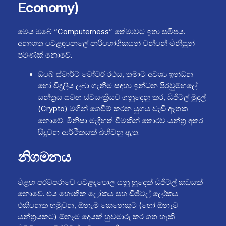
Economy)
මෙය ඔබේ “Computerness” තේමාවට ඉතා සමීපය.
අනාගත වෙළඳපොලේ පාරිභෝගිකයන් වන්නේ මිනිසුන්
පමණක් නොවේ.
ඔබේ ස්මාර්ට් මෝටර් රථය, තමාට අවශ්‍ය ඉන්ධන
හෝ විදුලිය ලබා ගැනීම සඳහා ඉන්ධන පිරවුම්හලේ
යන්ත්‍රය සමඟ ස්වයංක්‍රීයව ගනුදෙනු කර, ඩිජිටල් මුදල්
(Crypto) මගින් ගෙවීම් කරන යුගය වැඩි ඈතක
නොවේ. මිනිසා මැදිහත් වීමකින් තොරව යන්ත්‍ර අතර
සිදුවන ආර්ථිකයක් බිහිවනු ඇත.
නිගමනය
මීළඟ පරම්පරාවේ වෙළඳපොල යනු හුදෙක් ඩිජිටල් කඩයක්
නොවේ. එය භෞතික ලෝකය සහ ඩිජිටල් ලෝකය
එකිනෙක හමුවන, ඕනෑම කෙනෙකුට (හෝ ඕනෑම
යන්ත්‍රයකට) ඕනෑම දෙයක් හුවමාරු කර ගත හැකි