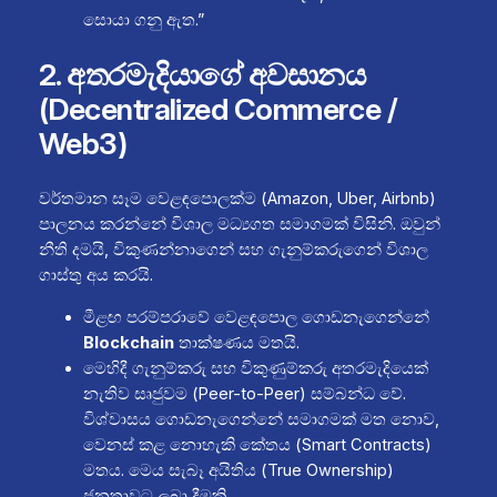
සොයා ගනු ඇත.”
2. අතරමැදියාගේ අවසානය
(Decentralized Commerce /
Web3)
වර්තමාන සෑම වෙළඳපොලක්ම (Amazon, Uber, Airbnb)
පාලනය කරන්නේ විශාල මධ්‍යගත සමාගමක් විසිනි. ඔවුන්
නීති දමයි, විකුණන්නාගෙන් සහ ගැනුම්කරුගෙන් විශාල
ගාස්තු අය කරයි.
මීළඟ පරම්පරාවේ වෙළඳපොල ගොඩනැගෙන්නේ
Blockchain
තාක්ෂණය මතයි.
මෙහිදී ගැනුම්කරු සහ විකුණුම්කරු අතරමැදියෙක්
නැතිව සෘජුවම (Peer-to-Peer) සම්බන්ධ වේ.
විශ්වාසය ගොඩනැගෙන්නේ සමාගමක් මත නොව,
වෙනස් කළ නොහැකි කේතය (Smart Contracts)
මතය. මෙය සැබෑ අයිතිය (True Ownership)
ජනතාවට ලබා දීමකි.