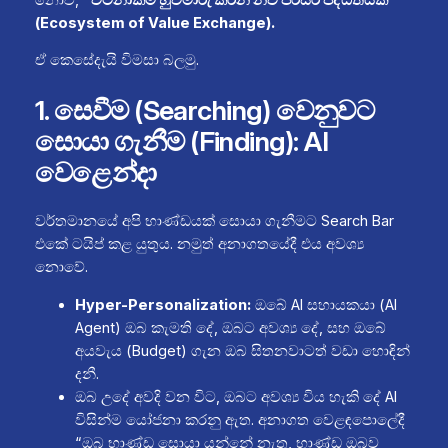
(Ecosystem of Value Exchange).
ඒ කෙසේදැයි විමසා බලමු.
1. සෙවීම (Searching) වෙනුවට
සොයා ගැනීම (Finding): AI
වෙළෙන්දා
වර්තමානයේ අපි භාණ්ඩයක් සොයා ගැනීමට Search Bar
එකේ ටයිප් කළ යුතුය. නමුත් අනාගතයේදී එය අවශ්‍ය
නොවේ.
Hyper-Personalization:
ඔබේ AI සහායකයා (AI
Agent) ඔබ කැමති දේ, ඔබට අවශ්‍ය දේ, සහ ඔබේ
අයවැය (Budget) ගැන ඔබ සිතනවාටත් වඩා හොඳින්
දනී.
ඔබ උදේ අවදි වන විට, ඔබට අවශ්‍ය විය හැකි දේ AI
විසින්ම යෝජනා කරනු ඇත. අනාගත වෙළඳපොලේදී
“ඔබ භාණ්ඩ සොයා යන්නේ නැත, භාණ්ඩ ඔබව