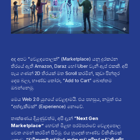
අද අපට “වෙළඳපොලක්” (Marketplace) යනු දුරකථන
තිරයේ ඇති Amazon, Daraz හෝ Uber වැනි ඇප් එකකි. අපි
පැය ගණන් 2D තිරයක් මත Scroll කරමින්, කුඩා පින්තූර
දෙස බලා, භාණ්ඩ තෝරා, “Add to Cart” බොත්තම
ඔබන්නෙමු.
මෙය Web 2.0 යුගයේ වෙළඳාමයි. එය පහසුය, නමුත් එය
“අත්දැකීමක්” (Experience) නොවේ.
තාක්ෂණය දියුණුවත්ම, අපි දැන්
“Next Gen
Marketplace”
හෙවත් මීළඟ පරම්පරාවේ වෙළඳපොල
වෙත ගමන් කරමින් සිටිමු. එය හුදෙක් භාණ්ඩ විකිණීමක්
නොව,
“වටිනාකම් හුවමාරු කරන නව පරිසර පද්ධතියකි”