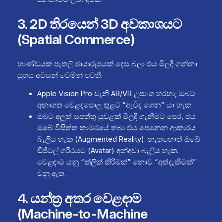
3. 2D තිරයෙන් 3D අවකාශයට
(Spatial Commerce)
භාණ්ඩයක පැතලි ඡායාරූපයක් දෙස බලා එය මිලදී ගන්නා
යුගය අවසන් වෙමින් පවතී.
Apple Vision Pro වැනි AR/VR උපාංග හරහා, ඔබට
අනාගත වෙළඳපොල තුළට “ඇවිද ගෙන” යා හැක.
ඔබට අලුත් සපත්තු යුවළක් මිලදී ගැනීමට පෙර, එය
ඔබේ විසිත්ත කාමරයේ තබා එය පෙනෙන ආකාරය
බැලිය හැක (Augmented Reality). නැතහොත් ඔබේ
ඩිජිටල් ශරීරයට (Avatar) අන්දවා බැලිය හැක.
වෙළඳාම යනු “ක්ලික් කිරීමක්” නොව “අත්දැකීමක්”
වනු ඇත.
4. යන්ත්‍ර අතර වෙළඳාම
(Machine-to-Machine