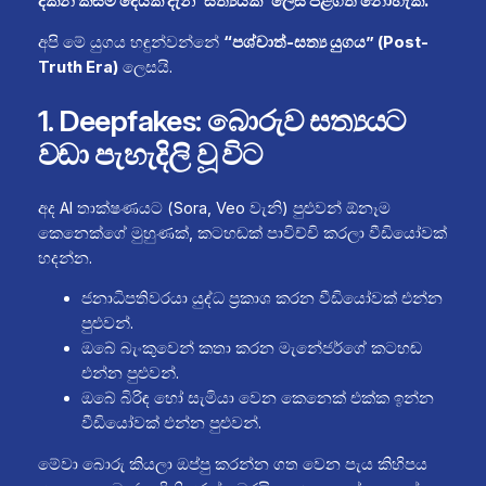
දකින කිසිම දෙයක් දැන් ‘සත්‍යයක්’ ලෙස පිළිගත නොහැක.”
අපි මේ යුගය හඳුන්වන්නේ
“පශ්චාත්-සත්‍ය යුගය” (Post-
Truth Era)
ලෙසයි.
1. Deepfakes: බොරුව සත්‍යයට
වඩා පැහැදිලි වූ විට
අද AI තාක්ෂණයට (Sora, Veo වැනි) පුළුවන් ඕනෑම
කෙනෙක්ගේ මුහුණක්, කටහඬක් පාවිච්චි කරලා වීඩියෝවක්
හදන්න.
ජනාධිපතිවරයා යුද්ධ ප්‍රකාශ කරන වීඩියෝවක් එන්න
පුළුවන්.
ඔබේ බැංකුවෙන් කතා කරන මැනේජර්ගේ කටහඬ
එන්න පුළුවන්.
ඔබේ බිරිඳ හෝ සැමියා වෙන කෙනෙක් එක්ක ඉන්න
වීඩියෝවක් එන්න පුළුවන්.
මේවා බොරු කියලා ඔප්පු කරන්න ගත වෙන පැය කිහිපය