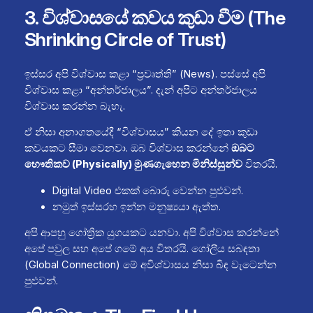
3. විශ්වාසයේ කවය කුඩා වීම (The
Shrinking Circle of Trust)
ඉස්සර අපි විශ්වාස කළා “ප්‍රවෘත්ති” (News). පස්සේ අපි
විශ්වාස කළා “අන්තර්ජාලය”. දැන් අපිට අන්තර්ජාලය
විශ්වාස කරන්න බැහැ.
ඒ නිසා අනාගතයේදී “විශ්වාසය” කියන දේ ඉතා කුඩා
කවයකට සීමා වෙනවා. ඔබ විශ්වාස කරන්නේ
ඔබට
භෞතිකව (Physically) මුණගැහෙන මිනිස්සුන්ව
විතරයි.
Digital Video එකක් බොරු වෙන්න පුළුවන්.
නමුත් ඉස්සරහ ඉන්න මනුෂ්‍යයා ඇත්ත.
අපි ආපහු ගෝත්‍රික යුගයකට යනවා. අපි විශ්වාස කරන්නේ
අපේ පවුල සහ අපේ ගමේ අය විතරයි. ගෝලීය සබඳතා
(Global Connection) මේ අවිශ්වාසය නිසා බිඳ වැටෙන්න
පුළුවන්.