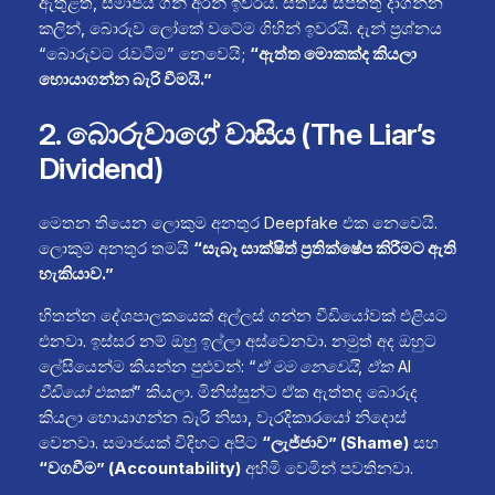
ඇතුළත, සමාජය ගිනි අරන් ඉවරයි. සත්‍යය සපත්තු දාගන්න
කලින්, බොරුව ලෝකේ වටේම ගිහින් ඉවරයි. දැන් ප්‍රශ්නය
“බොරුවට රැවටීම” නෙවෙයි;
“ඇත්ත මොකක්ද කියලා
හොයාගන්න බැරි වීමයි.”
2. බොරුවාගේ වාසිය (The Liar’s
Dividend)
මෙතන තියෙන ලොකුම අනතුර Deepfake එක නෙවෙයි.
ලොකුම අනතුර තමයි
“සැබෑ සාක්ෂිත් ප්‍රතික්ෂේප කිරීමට ඇති
හැකියාව.”
හිතන්න දේශපාලකයෙක් අල්ලස් ගන්න වීඩියෝවක් එළියට
එනවා. ඉස්සර නම් ඔහු ඉල්ලා අස්වෙනවා. නමුත් අද ඔහුට
ලේසියෙන්ම කියන්න පුළුවන්:
“ඒ මම නෙවෙයි, ඒක AI
වීඩියෝ එකක්”
කියලා. මිනිස්සුන්ට ඒක ඇත්තද බොරුද
කියලා හොයාගන්න බැරි නිසා, වැරදිකාරයෝ නිදොස්
වෙනවා. සමාජයක් විදිහට අපිට
“ලැජ්ජාව” (Shame)
සහ
“වගවීම” (Accountability)
අහිමි වෙමින් පවතිනවා.