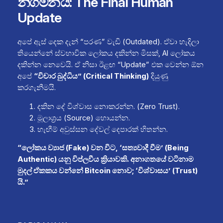
නිගමනය: The Final Human
Update
අපේ ඇස් දෙක දැන් “පරණ” වැඩි (Outdated). ඒවා හැදිලා
තියෙන්නේ ස්වභාවික ලෝකය දකින්න මිසක්, AI ලෝකය
දකින්න නෙවෙයි. ඒ නිසා ඊළඟ “Update” එක වෙන්න ඕන
අපේ
“විචාර බුද්ධිය” (Critical Thinking)
දියුණු
කරගැනීමයි.
දකින දේ විශ්වාස නොකරන්න. (Zero Trust).
මූලාශ්‍රය (Source) හොයන්න.
හැඟීම් අවුස්සන දේවල් දෙපාරක් හිතන්න.
“ලෝකය ව්‍යාජ (Fake) වන විට, ‘සත්‍යවාදී වීම’ (Being
Authentic) යනු විප්ලවීය ක්‍රියාවකි. අනාගතයේ වටිනාම
මුදල් ඒකකය වන්නේ Bitcoin නොව; ‘විශ්වාසය’ (Trust)
යි.”