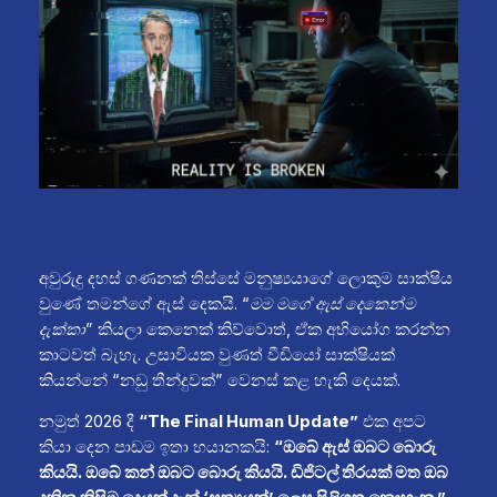
අවුරුදු දහස් ගණනක් තිස්සේ මනුෂ්‍යයාගේ ලොකුම සාක්ෂිය
වුණේ තමන්ගේ ඇස් දෙකයි.
“මම මගේ ඇස් දෙකෙන්ම
දැක්කා”
කියලා කෙනෙක් කිව්වොත්, ඒක අභියෝග කරන්න
කාටවත් බැහැ. උසාවියක වුණත් වීඩියෝ සාක්ෂියක්
කියන්නේ “නඩු තීන්දුවක්” වෙනස් කළ හැකි දෙයක්.
නමුත් 2026 දී
“The Final Human Update”
එක අපට
කියා දෙන පාඩම ඉතා භයානකයි:
“ඔබේ ඇස් ඔබට බොරු
කියයි. ඔබේ කන් ඔබට බොරු කියයි. ඩිජිටල් තිරයක් මත ඔබ