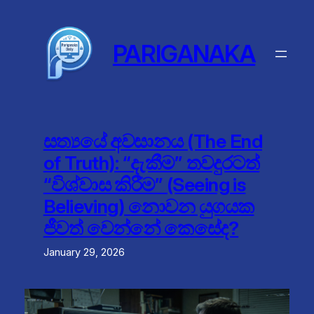
Skip
to
content
PARIGANAKA
සත්‍යයේ අවසානය (The End
of Truth): “දැකීම” තවදුරටත්
“විශ්වාස කිරීම” (Seeing is
Believing) නොවන යුගයක
ජීවත් වෙන්නේ කෙසේද?
January 29, 2026