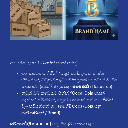
අපි සරල උදාහරණයකින් පටන් ගනිමු.
ඔබ කඩේකට ගිහින් “වතුර බෝතලයක් දෙන්න”
කිව්වොත්, ඔවුන් ඕනෑම බෝතලයක් දෙනවා. ඔබ ඒක
බොනවා. (මෙහිදී ජලය යනු
සම්පතකි
/ Resource).
නමුත් ඔබ කඩේකට ගිහින් “Coca-Cola එකක්
දෙන්න” කිව්වොත්, ඔවුන්ට වෙනත් කළු පාට බීමක්
දීලා හරියන්නේ නෑ. (මෙහිදී Coca-Cola යනු
සන්නාමයකි
/ Brand).
සම්පතක් (Resource)
යනු ඕනෑම කෙනෙකුට