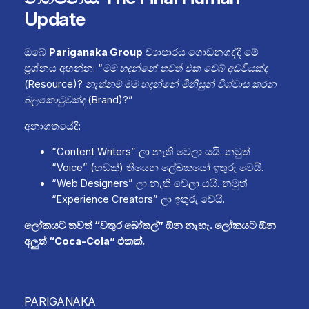
Update
ඔබේ
Pariganaka Group
ව්‍යාපාරය ගොඩනගද්දී මේ
ප්‍රශ්නය අහන්න:
“මම හදන්නේ තවත් එක වෙබ් අඩවියක්ද
(Resource)? නැත්නම් මම හදන්නේ මිනිසුන් විශ්වාස කරන
බලකොටුවක්ද (Brand)?”
අනාගතයේදී:
“Content Writers” ලා නැති වෙලා යයි. නමුත්
“Voice” (හඬක්) තියෙන ලේඛකයෝ ඉතුරු වෙයි.
“Web Designers” ලා නැති වෙලා යයි. නමුත්
“Experience Creators” ලා ඉතුරු වෙයි.
ලෝකයට තවත් “වතුර බෝතල්” ඕන නැහැ. ලෝකයට ඕන
අලුත් “Coca-Cola” එකක්.
PARIGANAKA