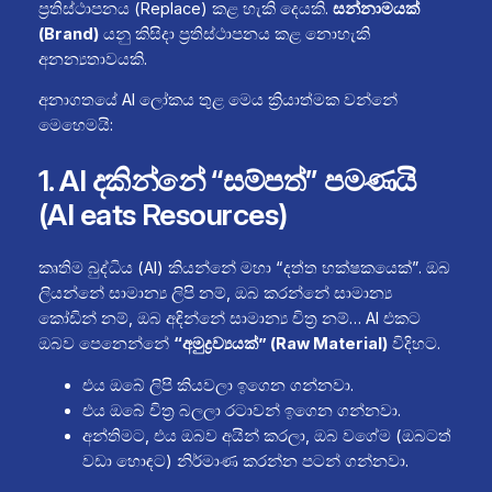
ප්‍රතිස්ථාපනය (Replace) කළ හැකි දෙයකි.
සන්නාමයක්
(Brand)
යනු කිසිදා ප්‍රතිස්ථාපනය කළ නොහැකි
අනන්‍යතාවයකි.
අනාගතයේ AI ලෝකය තුළ මෙය ක්‍රියාත්මක වන්නේ
මෙහෙමයි:
1. AI දකින්නේ “සම්පත්” පමණයි
(AI eats Resources)
කෘතිම බුද්ධිය (AI) කියන්නේ මහා “දත්ත භක්ෂකයෙක්”. ඔබ
ලියන්නේ සාමාන්‍ය ලිපි නම්, ඔබ කරන්නේ සාමාන්‍ය
කෝඩින් නම්, ඔබ අඳින්නේ සාමාන්‍ය චිත්‍ර නම්… AI එකට
ඔබව පෙනෙන්නේ
“අමුද්‍රව්‍යයක්” (Raw Material)
විදිහට.
එය ඔබේ ලිපි කියවලා ඉගෙන ගන්නවා.
එය ඔබේ චිත්‍ර බලලා රටාවන් ඉගෙන ගන්නවා.
අන්තිමට, එය ඔබව අයින් කරලා, ඔබ වගේම (ඔබටත්
වඩා හොඳට) නිර්මාණ කරන්න පටන් ගන්නවා.