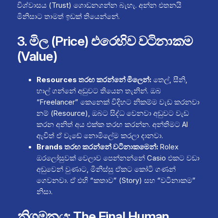
විශ්වාසය (Trust) ගොඩනගන්න බැහැ. අන්න එතනයි
මිනිසාට තාමත් ඉඩක් තියෙන්නේ.
3. මිල (Price) එරෙහිව වටිනාකම
(Value)
Resources තරඟ කරන්නේ මිලෙන්:
තෙල්, සීනි,
හාල් ගන්නේ අඩුවට තියෙන තැනින්. ඔබ
“Freelancer” කෙනෙක් විදිහට නිකම්ම වැඩ කරනවා
නම් (Resource), ඔබට සිද්ධ වෙනවා අඩුවට වැඩ
කරන අනිත් අය එක්ක තරඟ කරන්න. අන්තිමට AI
ඇවිත් ඒ වැඩේ නොමිලේම කරලා දානවා.
Brands තරඟ කරන්නේ වටිනාකමෙන්:
Rolex
ඔරලෝසුවක් වෙලාව පෙන්නන්නේ Casio එකට වඩා
අඩුවෙන් වුණාට, මිනිස්සු ඒකට කෝටි ගණන්
ගෙවනවා. ඒ එහි “කතාව” (Story) සහ “වටිනාකම”
නිසා.
නිගමනය: The Final Human