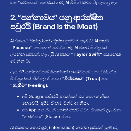
ඔබ “සම්පතක්” පමණක් නම්, AI විසින් ඔබව ගිල දමනු ඇත.
2. “සන්නාමය” යනු ආරක්ෂිත
පවුරයි (Brand is the Moat)
AI එකකට පින්තූරයක් අඳින්න පුළුවන්. හැබැයි AI එකට
“Picasso”
කෙනෙක් වෙන්න බෑ. AI එකට සින්දුවක්
ලියන්න පුළුවන්. හැබැයි AI එකට
“Taylor Swift”
කෙනෙක්
වෙන්න බෑ.
ඇයි ඒ? සන්නාමයක් කියන්නේ භාණ්ඩයක් නෙවෙයි; ඒක
මිනිසුන්ගේ හිත්වල තියෙන
“විශ්වාසය” (Trust)
සහ
“හැඟීම” (Feeling)
.
අපි Google පාවිච්චි කරන්නේ එය හොඳම නිසා
නෙවෙයි; අපිට ඒ නම විශ්වාස නිසා.
අපි Apple ගන්නේ ෆෝන් එකට වඩා, ඒකෙන් ලැබෙන
“තත්ත්වය” (Status) නිසා.
AI එකකට තොරතුරු (Information) දෙන්න පුළුවන් වුණාට,