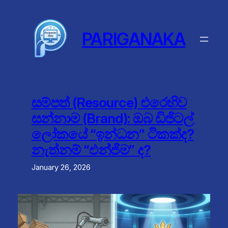
Skip
to
content
PARIGANAKA
සම්පත් (Resource) එරෙහිව
සන්නාම (Brand): ඔබ ඩිජිටල්
ලෝකයේ “ඉන්ධන” ටිකක්ද?
නැත්නම් “එන්ජිම” ද?
January 26, 2026