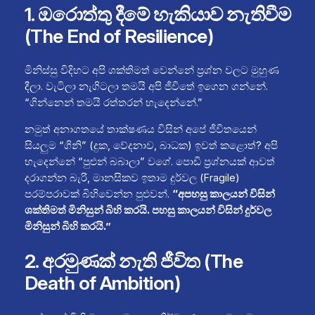
1. ඔරොත්තු දීමේ හැකියාව නැතිවීම
(The End of Resilience)
මිනිස්සු විදිහට අපි ශක්තිමත් වෙන්නේ ප්‍රශ්න වලට මුහුණ
දීලා. වැටිලා නැගිටලා තමයි අපි ජීවිතේ ඉගෙන ගන්නේ.
“ගින්නෙන් තමයි රත්තරන් හැදෙන්නේ.”
නමුත් අනාගතයේ තාක්ෂණය විසින් අපේ ජීවිතයෙන්
සියලුම “ගිනි” (දුක, වේදනාව, බාධක) ඉවත් කළොත්? අපි
හැදෙන්නේ “පුළුන් බබාලා” වගේ. පොඩි ප්‍රශ්නයක් ආවත්
දරාගන්න බැරි, මානසිකව ඉතාම දුර්වල (Fragile)
පරම්පරාවක් බිහිවෙන්න පුළුවන්.
“අපහසු කාලයන් විසින්
ශක්තිමත් මිනිසුන් බිහි කරයි. පහසු කාලයන් විසින් දුර්වල
මිනිසුන් බිහි කරයි.”
2. අරමුණක් නැති ජීවිත (The
Death of Ambition)