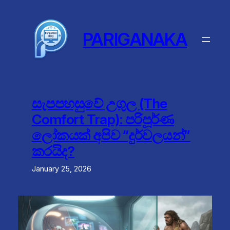
Skip
to
content
PARIGANAKA
සැපපහසුවේ උගුල (The
Comfort Trap): පරිපූර්ණ
ලෝකයක් අපිව “දුර්වලයන්”
කරයිද?
January 25, 2026