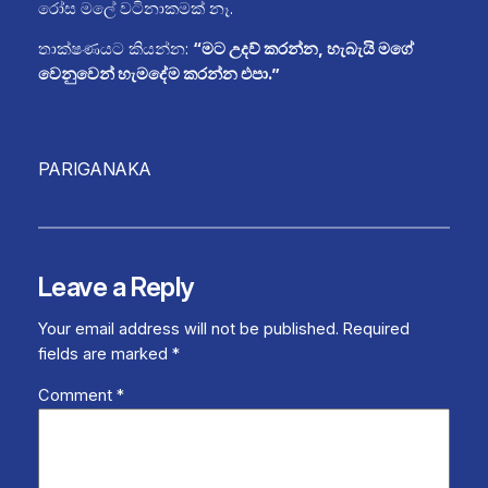
රෝස මලේ වටිනාකමක් නෑ.
තාක්ෂණයට කියන්න:
“මට උදව් කරන්න, හැබැයි මගේ
වෙනුවෙන් හැමදේම කරන්න එපා.”
PARIGANAKA
Leave a Reply
Your email address will not be published.
Required
fields are marked
*
Comment
*