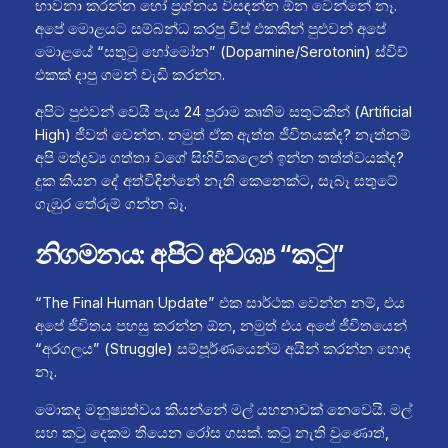
භාවනා කරන්න හෝ ප්‍රශ්නය විසඳන්න ඕන වෙන්නේ නෑ.
අපේ මොළයට සම්බන්ධ කරපු චිප් එකකින් පුළුවන් අපේ
මොළයේ “සතුටු හෝමෝන” (Dopamine/Serotonin) ස්විච්
එකක් දාපු ගමන් වැඩි කරන්න.
අපිට පුළුවන් වෙයි පැය 24 පුරාම කෘතිම සතුටකින් (Artificial
High) ජීවත් වෙන්න. නමුත් ඒක ඇත්ත ජීවිතයක්ද? නැත්නම්
අපි මත්ද්‍රව්‍ය ගත්තා වගේ සිහිවිකලෙන් ඉන්න තත්ත්වයක්ද?
දුක කියන දේ අත්විඳින්නේ නැති කෙනෙක්ට, සැබෑ සතුටේ
ගැඹුර තේරුම් ගන්න බෑ.
නිගමනය: අපිට අවශ්‍ය “කටු”
“The Final Human Update” එක සාර්ථක වෙන්න නම්, එය
අපේ ජීවිතය පහසු කරන්න ඕන, නමුත් එය අපේ ජීවිතයෙන්
“අරගලය” (Struggle) සම්පූර්ණයෙන්ම අයින් කරන්න හොඳ
නෑ.
මොකද මනුෂ්‍යත්වය කියන්නේ මල් යහනාවක් නෙවෙයි. මල්
සහ කටු දෙකම තියෙන රෝස ගසක්. කටු නැති වුණොත්,