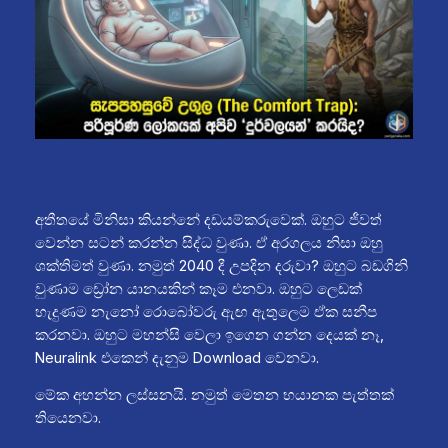
අතීතයේ මිනිසා කියන්නේ දඩයම්කරුවෙක්. ඔහුට ජීවත්
වෙන්න සටන් කරන්න සිද්ධ වුණා. ඒ අරගලය නිසා ඔහු
ශක්තිමත් වුණා. නමුත් 2040 දී උපදින දරුවා? ඔහුට බඩගිනි
වුණාම ඩ්‍රෝන යානයකින් කෑම එනවා. ඔහුට ලෙඩක්
හැදුණම නැනෝ රොබෝවරු ඇඟ ඇතුලෙම ඒක සනීප
කරනවා. ඔහුට මහන්සි වෙලා ඉගෙන ගන්න දෙයක් නෑ,
Neuralink එකෙන් දැනුම Download වෙනවා.
මේක අහන්න ලස්සනයි. නමුත් මෙතන භයානක පැත්තක්
තියෙනවා.