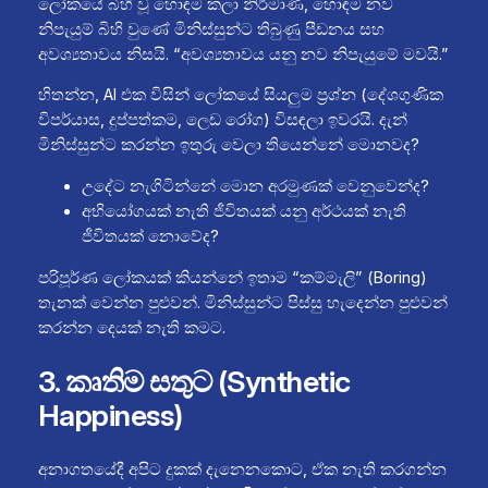
ලෝකයේ බිහි වූ හොඳම කලා නිර්මාණ, හොඳම නව
නිපැයුම් බිහි වුණේ මිනිස්සුන්ට තිබුණු පීඩනය සහ
අවශ්‍යතාවය නිසයි. “අවශ්‍යතාවය යනු නව නිපැයුමේ මවයි.”
හිතන්න, AI එක විසින් ලෝකයේ සියලුම ප්‍රශ්න (දේශගුණික
විපර්යාස, දුප්පත්කම, ලෙඩ රෝග) විසඳලා ඉවරයි. දැන්
මිනිස්සුන්ට කරන්න ඉතුරු වෙලා තියෙන්නේ මොනවද?
උදේට නැගිටින්නේ මොන අරමුණක් වෙනුවෙන්ද?
අභියෝගයක් නැති ජීවිතයක් යනු අර්ථයක් නැති
ජීවිතයක් නොවේද?
පරිපූර්ණ ලෝකයක් කියන්නේ ඉතාම “කම්මැලි” (Boring)
තැනක් වෙන්න පුළුවන්. මිනිස්සුන්ට පිස්සු හැදෙන්න පුළුවන්
කරන්න දෙයක් නැති කමට.
3. කෘතිම සතුට (Synthetic
Happiness)
අනාගතයේදී අපිට දුකක් දැනෙනකොට, ඒක නැති කරගන්න