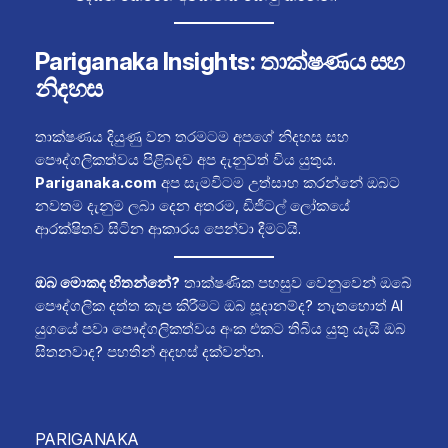
Pariganaka Insights: තාක්ෂණය සහ
නිදහස
තාක්ෂණය දියුණු වන තරමටම අපගේ නිදහස සහ
පෞද්ගලිකත්වය පිළිබඳව අප දැනුවත් විය යුතුය.
Pariganaka.com
අප සැමවිටම උත්සාහ කරන්නේ ඔබට
නවතම දැනුම ලබා දෙන අතරම, ඩිජිටල් ලෝකයේ
ආරක්ෂිතව සිටින ආකාරය පෙන්වා දීමටයි.
ඔබ මොකද හිතන්නේ?
තාක්ෂණික පහසුව වෙනුවෙන් ඔබේ
පෞද්ගලික දත්ත කැප කිරීමට ඔබ සූදානම්ද? නැතහොත් AI
යුගයේ පවා පෞද්ගලිකත්වය අංක එකට තිබිය යුතු යැයි ඔබ
සිතනවාද? පහතින් අදහස් දක්වන්න.
PARIGANAKA