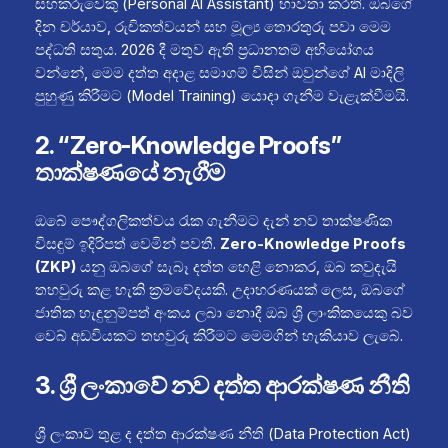
සහකරුවෙකු (Personal AI Assistant) භාවිතා කරති. ඔබගේ
දින චර්යාව, රුචිකත්වයන් සහ මූල්‍ය තොරතුරු පවා මෙම
පද්ධති සතුය. 2026 දී මතුව ඇති ප්‍රධානතම අභියෝගය
වන්නේ, මෙම දත්ත අදාළ සමාගම් විසින් ඔවුන්ගේ AI මාදිලි
පුහුණු කිරීමට (Model Training) යොදා ගැනීම වැළැක්වීමයි.
2. “Zero-Knowledge Proofs”
තාක්ෂණයේ නැගීම
ඔබේ පෞද්ගලිකත්වය රැක ගැනීමට දැන් නව තාක්ෂණික
විසඳුම් ඉදිරිපත් වෙමින් පවතී.
Zero-Knowledge Proofs
(ZKP)
යනු ඔබගේ සැබෑ දත්ත හෙළි නොකර, ඔබ කවුදැයි
තහවුරු කළ හැකි ක්‍රමවේදයකි. උදාහරණයක් ලෙස, ඔබගේ
ජාතික හැඳුනුම්පත් අංකය ලබා නොදී ඔබ ශ්‍රී ලාංකිකයෙකු බව
වෙබ් අඩවියකට තහවුරු කිරීමට මෙමගින් හැකියාව ලැබේ.
3. ශ්‍රී ලංකාවේ නව දත්ත ආරක්ෂණ නීති
ශ්‍රී ලංකාව තුළ ද දත්ත ආරක්ෂණ නීති (Data Protection Act)