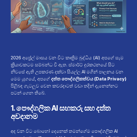
2026 අප්‍රේල් මාසය වන විට කෘත්‍රිම බුද්ධිය (AI) අපගේ සෑම
ක්‍රියාවකටම සම්බන්ධ වී ඇත. ස්මාර්ට් දුරකථනයේ සිට
නිවසේ ඇති උපකරණ දක්වා සියල්ල AI මගින් පාලනය වන
මෙම යුගයේ, අපගේ
දත්ත පෞද්ගලිකත්වය (Data Privacy)
පිළිබඳ ගැටලුව වෙන කවරදාටත් වඩා තදින් දැනෙන්නට
පටන් ගෙන තිබේ.
1. පෞද්ගලික AI සහකරු සහ දත්ත
අවදානම
අද වන විට බොහෝ දෙනෙක් තමන්ගේම පෞද්ගලික AI