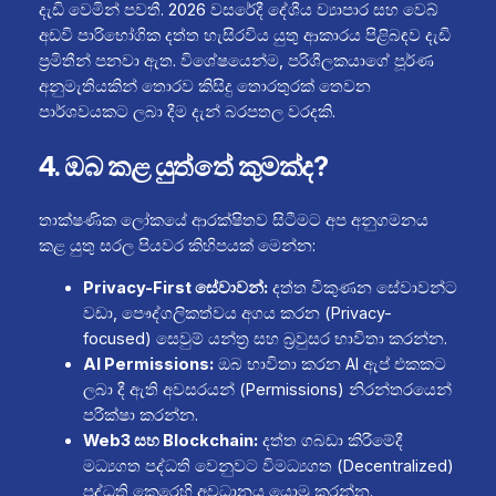
දැඩි වෙමින් පවතී. 2026 වසරේදී දේශීය ව්‍යාපාර සහ වෙබ්
අඩවි පාරිභෝගික දත්ත හැසිරවිය යුතු ආකාරය පිළිබඳව දැඩි
ප්‍රමිතීන් පනවා ඇත. විශේෂයෙන්ම, පරිශීලකයාගේ පූර්ණ
අනුමැතියකින් තොරව කිසිදු තොරතුරක් තෙවන
පාර්ශවයකට ලබා දීම දැන් බරපතල වරදකි.
4. ඔබ කළ යුත්තේ කුමක්ද?
තාක්ෂණික ලෝකයේ ආරක්ෂිතව සිටීමට අප අනුගමනය
කළ යුතු සරල පියවර කිහිපයක් මෙන්න:
Privacy-First සේවාවන්:
දත්ත විකුණන සේවාවන්ට
වඩා, පෞද්ගලිකත්වය අගය කරන (Privacy-
focused) සෙවුම් යන්ත්‍ර සහ බ්‍රවුසර භාවිතා කරන්න.
AI Permissions:
ඔබ භාවිතා කරන AI ඇප් එකකට
ලබා දී ඇති අවසරයන් (Permissions) නිරන්තරයෙන්
පරීක්ෂා කරන්න.
Web3 සහ Blockchain:
දත්ත ගබඩා කිරීමේදී
මධ්‍යගත පද්ධති වෙනුවට විමධ්‍යගත (Decentralized)
පද්ධති කෙරෙහි අවධානය යොමු කරන්න.