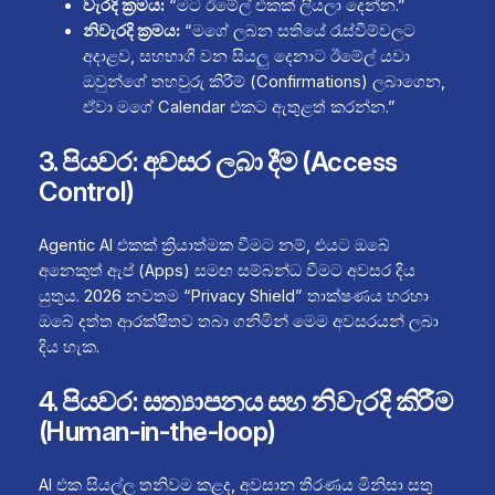
වැරදි ක්‍රමය:
“මට ඊමේල් එකක් ලියලා දෙන්න.”
නිවැරදි ක්‍රමය:
“මගේ ලබන සතියේ රැස්වීම්වලට
අදාළව, සහභාගී වන සියලු දෙනාට ඊමේල් යවා
ඔවුන්ගේ තහවුරු කිරීම් (Confirmations) ලබාගෙන,
ඒවා මගේ Calendar එකට ඇතුළත් කරන්න.”
3. පියවර: අවසර ලබා දීම (Access
Control)
Agentic AI එකක් ක්‍රියාත්මක වීමට නම්, එයට ඔබේ
අනෙකුත් ඇප් (Apps) සමඟ සම්බන්ධ වීමට අවසර දිය
යුතුය. 2026 නවතම “Privacy Shield” තාක්ෂණය හරහා
ඔබේ දත්ත ආරක්ෂිතව තබා ගනිමින් මෙම අවසරයන් ලබා
දිය හැක.
4. පියවර: සත්‍යාපනය සහ නිවැරදි කිරීම
(Human-in-the-loop)
AI එක සියල්ල තනිවම කළද, අවසාන තීරණය මිනිසා සතු