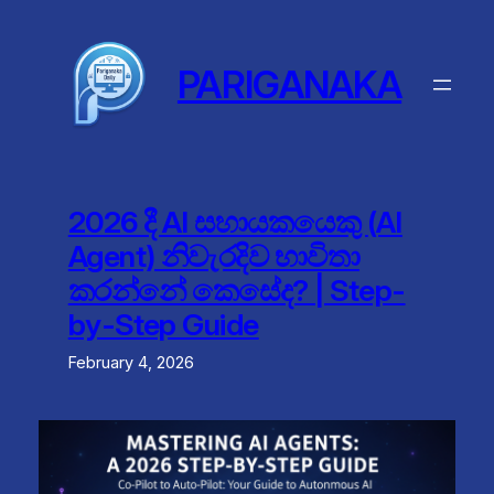
Skip
to
content
PARIGANAKA
2026 දී AI සහායකයෙකු (AI
Agent) නිවැරදිව භාවිතා
කරන්නේ කෙසේද? | Step-
by-Step Guide
February 4, 2026