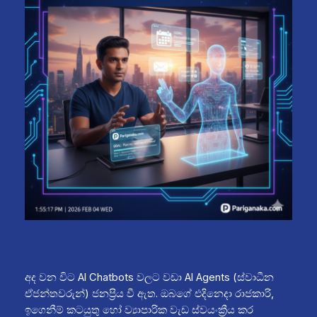
අද වන විට AI Chatbots වලට වඩා AI Agents (ස්වාධීන
ඒජන්තවරුන්) ජනප්‍රිය වී ඇත. ඔබගේ එදිනෙදා රාජකාරි,
ඉගෙනීම් කටයුතු හෝ ව්‍යාපාරික වැඩ ස්වයංක්‍රීය කර