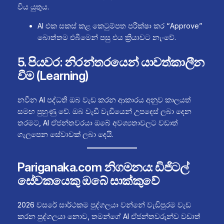
විය යුතුය.
AI එක සකස් කළ කෙටුම්පත පරීක්ෂා කර “Approve”
බොත්තම එබීමෙන් පසු එය ක්‍රියාවට නැංවේ.
5. පියවර: නිරන්තරයෙන් යාවත්කාලීන
වීම (Learning)
නවීන AI පද්ධති ඔබ වැඩ කරන ආකාරය අනුව කාලයත්
සමඟ පුහුණු වේ. ඔබ වැඩි වැඩියෙන් උපදෙස් ලබා දෙන
තරමට, AI ඒජන්තවරයා ඔබේ අවශ්‍යතාවලට වඩාත්
ගැලපෙන සේවාවක් ලබා දෙයි.
Pariganaka.com නිගමනය: ඩිජිටල්
සේවකයෙකු ඔබේ සාක්කුවේ
2026 වසරේ සාර්ථකම පුද්ගලයා වන්නේ වැඩිපුරම වැඩ
කරන පුද්ගලයා නොව, තමන්ගේ AI ඒජන්තවරුන්ව වඩාත්