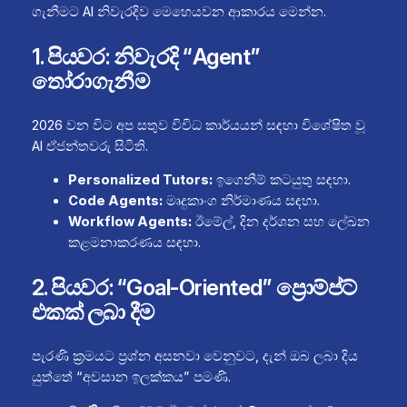
ගැනීමට AI නිවැරදිව මෙහෙයවන ආකාරය මෙන්න.
1. පියවර: නිවැරදි “Agent”
තෝරාගැනීම
2026 වන විට අප සතුව විවිධ කාර්යයන් සඳහා විශේෂිත වූ
AI ඒජන්තවරු සිටිති.
Personalized Tutors:
ඉගෙනීම් කටයුතු සඳහා.
Code Agents:
මෘදුකාංග නිර්මාණය සඳහා.
Workflow Agents:
ඊමේල්, දින දර්ශන සහ ලේඛන
කළමනාකරණය සඳහා.
2. පියවර: “Goal-Oriented” ප්‍රොම්ප්ට්
එකක් ලබා දීම
පැරණි ක්‍රමයට ප්‍රශ්න අසනවා වෙනුවට, දැන් ඔබ ලබා දිය
යුත්තේ “අවසාන ඉලක්කය” පමණි.