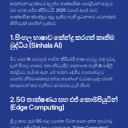
කරන්නේ ලෝකයේ අලුත්ම තාක්ෂණික පෙරළියන් සරලව
ඔබ වෙත සමීප කිරීමටයි. 2026 වසරේ අපේ රටේ
තාක්ෂණික ක්ෂේත්‍රය තුළ දැකිය හැකි ප්‍රධානතම වෙනස්කම්
කිහිපයක් පහතින් දැක්වේ.
1. සිංහල භාෂාව කේන්ද්‍ර කරගත් කෘතිම
බුද්ධිය (Sinhala AI)
මීට පෙර AI මෙවලම් භාවිත කිරීමේදී භාෂා ගැටලු මතු වුවද,
දැන් සිංහල භාෂාව ඉතා නිවැරදිව හඳුනාගත හැකි AI මාදිලි
කරළියට පැමිණ ඇත. මේ හරහා දේශීය ව්‍යාපාරවලට
මෙන්ම නිර්මාණකරුවන්ටද තමන්ගේ වැඩකටයුතු වඩාත්
පහසුවෙන් කර ගැනීමට අවස්ථාව ලැබී තිබේ.
2. 5G තාක්ෂණය සහ එජ් කොම්පියුටින්
(Edge Computing)
ශ්‍රී ලංකාව පුරා 5G ජාල ව්‍යාප්ත වීමත් සමඟ දත්ත හුවමාරු
වේගය අතිශයින් ඉහළ ගොස් ඇත. “Edge Computing”