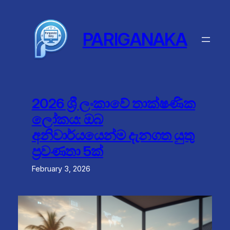
Skip
to
content
PARIGANAKA
2026 ශ්‍රී ලංකාවේ තාක්ෂණික
ලෝකය: ඔබ
අනිවාර්යයෙන්ම දැනගත යුතු
ප්‍රවණතා 5ක්
February 3, 2026