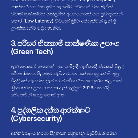
තාක්ෂණය හරහා දත්ත සැකසීම වේගවත් වන බැවින්,
වඩාත් ගුණාත්මක ඔන්ලයින් අධ්‍යාපනයක් සහ ප්‍රමාදයකින්
තොර (Low Latency) වීඩියෝ ක්‍රීඩා අත්දැකීමක් දැන් ශ්‍රී
ලාංකිකයන්ට විඳිය හැකිය.
3. පරිසර හිතකාමී තාක්ෂණික උපාංග
(Green Tech)
දැන් බොහෝ දෙනෙක් උපාංග මිලදී ගැනීමේදී ඒවායේ විදුලි
පරිභෝජනය පිළිබඳව වැඩි අවධානයක් යොමු කරති. අඩු
විදුලියක් වැයවන ලැප්ටොප් පරිගණක සහ සූර්ය බලයෙන්
ක්‍රියා කරන උපාංග සඳහා ඇති ඉල්ලුම 2026 වසරේදී
බෙහෙවින් ඉහළ ගොස් ඇත.
4. පුද්ගලික දත්ත ආරක්ෂාව
(Cybersecurity)
අන්තර්ජාලය හරහා සිදුකරන ගනුදෙනු වැඩිවීමත් සමඟ