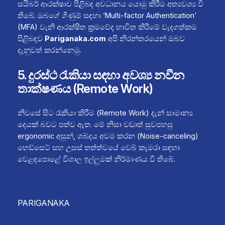
සයිබර් ආරක්ෂාව පිළිබඳ අවධානය යොමු කිරීම අත්‍යවශ්‍ය වී
තිබේ. ඔබගේ ගිණුම් සඳහා ‘Multi-factor Authentication’
(MFA) වැනි ආරක්ෂිත ක්‍රමවේද භාවිත කිරීමේ වැදගත්කම
පිළිබඳව
Pariganaka.com
අපි නිරන්තරයෙන් ඔබව
දැනුවත් කරන්නෙමු.
5. දුරස්ථ රැකියා සඳහා අවශ්‍ය නවීන
තාක්ෂණය (Remote Work)
නිවසේ සිට රැකියා කිරීම (Remote Work) දැන් සාමාන්‍ය
දෙයක් බවට පත්ව ඇත. මේ නිසා වඩාත් සුවපහසු
ergonomic අසුන්, ශබ්දය අවම කරන (Noise-canceling)
හෙඩ්සෙට් සහ උසස් තත්ත්වයේ වෙබ් කැමරා සඳහා
වෙළඳපොළේ විශාල ඉල්ලුමක් නිර්මාණය වී තිබේ.
PARIGANAKA