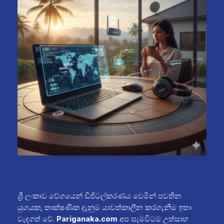
ශ්‍රී ලංකාව වේගයෙන් ඩිජිටල්කරණය වෙමින් පවතින
යුගයක, තාක්ෂණික දැනුම යාවත්කාලීන කරගැනීම ඉතා
වැදගත් වේ.
Pariganaka.com
අප සැමවිටම උත්සාහ