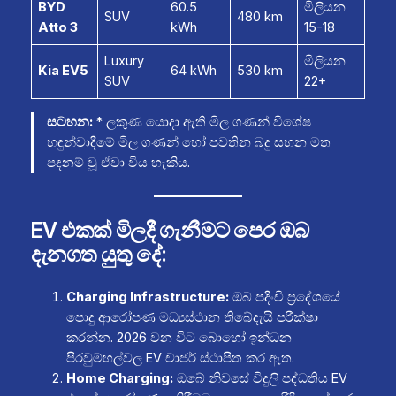
BYD
60.5
මිලියන
SUV
480 km
Atto 3
kWh
15-18
Luxury
මිලියන
Kia EV5
64 kWh
530 km
SUV
22+
සටහන:
* ලකුණ යොදා ඇති මිල ගණන් විශේෂ
හඳුන්වාදීමේ මිල ගණන් හෝ පවතින බදු සහන මත
පදනම් වූ ඒවා විය හැකිය.
EV එකක් මිලදී ගැනීමට පෙර ඔබ
දැනගත යුතු දේ:
Charging Infrastructure:
ඔබ පදිංචි ප්‍රදේශයේ
පොදු ආරෝපණ මධ්‍යස්ථාන තිබේදැයි පරීක්ෂා
කරන්න. 2026 වන විට බොහෝ ඉන්ධන
පිරවුම්හල්වල EV චාජර් ස්ථාපිත කර ඇත.
Home Charging:
ඔබේ නිවසේ විදුලි පද්ධතිය EV