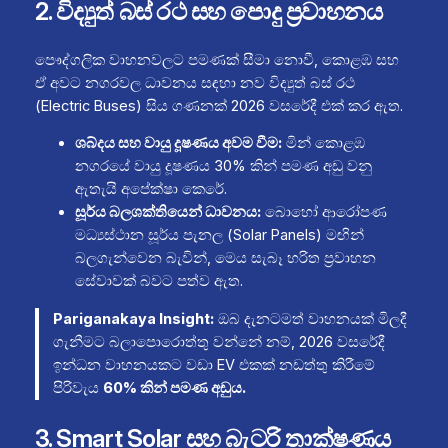
2. විද්‍යුත් බස් රථ සහ පොදු ප්‍රවාහනය
පෞද්ගලික වාහනවලට පමණක් සීමා නොවී, කොළඹ සහ
ඒ අවට නගරවල ධාවනය සඳහා නව විද්‍යුත් බස් රථ
(Electric Buses) සිය ගණනක් 2026 වසරේදී එක් කර ඇත.
ශබ්දය සහ වායු දූෂණය අවම වීම:
මින් කොළඹ
නගරයේ වායු දූෂණය 30% කින් පමණ අඩු වනු
ඇතැයි අපේක්ෂා කෙරේ.
සූර්ය බලශක්තියෙන් ධාවනය:
බොහෝ ආරෝපණ
මධ්‍යස්ථාන සූර්ය පැනල (Solar Panels) මඟින්
බලගැන්වෙන බැවින්, මෙය සැබෑ හරිත ප්‍රවාහන
සේවාවක් බවට පත්ව ඇත.
Pariganakaya Insight:
ඔබ දැනටමත් වාහනයක් මිලදී
ගැනීමට බලාපොරොත්තු වන්නේ නම්, 2026 වසරේදී
ඉන්ධන වාහනයකට වඩා EV එකක් නඩත්තු කිරීමේ
පිරිවැය
60% කින් පමණ අඩුය.
3. Smart Solar සහ බැටරි තාක්ෂණය