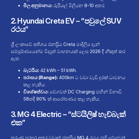
මිල අනුමානය:
රුපියල් මිලියන 8-10 අතර.
2. Hyundai Creta EV – “පවුලේ SUV
රථය”
ශ්‍රී ලංකාවේ අතිශය ජනප්‍රිය Creta මාදිලිය දැන්
සම්පූර්ණයෙන්ම විද්‍යුත් වාහනයක් ලෙස 2026 දී නිකුත් කර
ඇත.
බැටරිය:
42 kWh – 51 kWh.
පරාසය (Range):
400km ට වඩා වැඩි දුරක් ධාවනය
කළ හැකිය.
විශේෂත්වය:
වේගවත් DC Charging මඟින් විනාඩි
58කදී 80% ක් ආරෝපණය කළ හැකිය.
3. MG 4 Electric – “ස්ටයිලිෂ් හැච්බැක්
එක”
තරුණ පරපුර අතර වඩාත් ජනප්‍රිය MG 4 රථය එහි වේගවත්