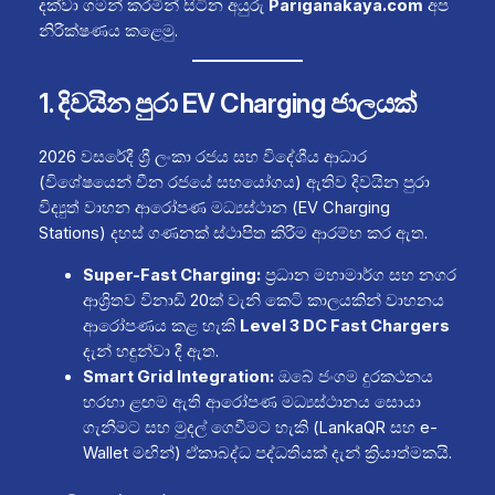
දක්වා ගමන් කරමින් සිටින අයුරු
Pariganakaya.com
අප
නිරීක්ෂණය කළෙමු.
1. දිවයින පුරා EV Charging ජාලයක්
2026 වසරේදී ශ්‍රී ලංකා රජය සහ විදේශීය ආධාර
(විශේෂයෙන් චීන රජයේ සහයෝගය) ඇතිව දිවයින පුරා
විද්‍යුත් වාහන ආරෝපණ මධ්‍යස්ථාන (EV Charging
Stations) දහස් ගණනක් ස්ථාපිත කිරීම ආරම්භ කර ඇත.
Super-Fast Charging:
ප්‍රධාන මහාමාර්ග සහ නගර
ආශ්‍රිතව විනාඩි 20ක් වැනි කෙටි කාලයකින් වාහනය
ආරෝපණය කළ හැකි
Level 3 DC Fast Chargers
දැන් හඳුන්වා දී ඇත.
Smart Grid Integration:
ඔබේ ජංගම දුරකථනය
හරහා ළඟම ඇති ආරෝපණ මධ්‍යස්ථානය සොයා
ගැනීමට සහ මුදල් ගෙවීමට හැකි (LankaQR සහ e-
Wallet මඟින්) ඒකාබද්ධ පද්ධතියක් දැන් ක්‍රියාත්මකයි.