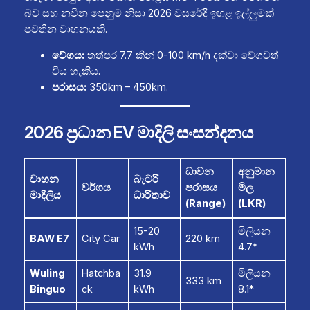
බව සහ නවීන පෙනුම නිසා 2026 වසරේදී ඉහළ ඉල්ලුමක්
පවතින වාහනයකි.
වේගය:
තත්පර 7.7 කින් 0-100 km/h දක්වා වේගවත්
විය හැකිය.
පරාසය:
350km – 450km.
2026 ප්‍රධාන EV මාදිලි සංසන්දනය
ධාවන
අනුමාන
වාහන
බැටරි
වර්ගය
පරාසය
මිල
මාදිලිය
ධාරිතාව
(Range)
(LKR)
15-20
මිලියන
BAW E7
City Car
220 km
kWh
4.7*
Wuling
Hatchba
31.9
මිලියන
333 km
Binguo
ck
kWh
8.1*