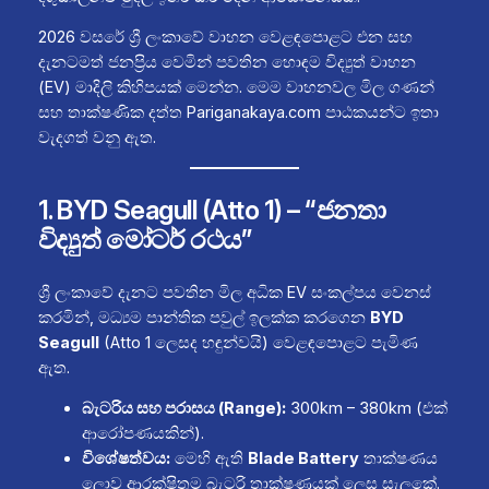
2026 වසරේ ශ්‍රී ලංකාවේ වාහන වෙළඳපොළට එන සහ
දැනටමත් ජනප්‍රිය වෙමින් පවතින හොඳම විද්‍යුත් වාහන
(EV) මාදිලි කිහිපයක් මෙන්න. මෙම වාහනවල මිල ගණන්
සහ තාක්ෂණික දත්ත Pariganakaya.com පාඨකයන්ට ඉතා
වැදගත් වනු ඇත.
1. BYD Seagull (Atto 1) – “ජනතා
විද්‍යුත් මෝටර් රථය”
ශ්‍රී ලංකාවේ දැනට පවතින මිල අධික EV සංකල්පය වෙනස්
කරමින්, මධ්‍යම පාන්තික පවුල් ඉලක්ක කරගෙන
BYD
Seagull
(Atto 1 ලෙසද හඳුන්වයි) වෙළඳපොළට පැමිණ
ඇත.
බැටරිය සහ පරාසය (Range):
300km – 380km (එක්
ආරෝපණයකින්).
විශේෂත්වය:
මෙහි ඇති
Blade Battery
තාක්ෂණය
ලොව ආරක්ෂිතම බැටරි තාක්ෂණයක් ලෙස සැලකේ.