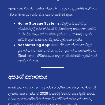
2026 වන විට ශ්‍රී ලාංකික නිවෙස්වල සූර්ය බලශක්ති භාවිතය
(Solar Energy) නව මානයකට පැමිණ ඇත.
Home Storage Systems:
විදුලිය විසන්ධි වූ
අවස්ථාවලදී පවා නිවසේ වැඩකටයුතු කරගෙන යාමට
හැකි, දිගු කාලයක් පවතින ලිතියම් (Lithium) බැටරි
පද්ධති දැන් සාමාන්‍ය මිලකට ලබාගත හැකිය.
Net Metering App:
ඔබේ නිවසේ නිපදවන විදුලි
ප්‍රමාණය සහ ඔබ භාවිතා කරන ප්‍රමාණය තත්කාලීනව
(Real-time) නිරීක්ෂණය කළ හැකි ස්මාර්ට් ඇප්ස් දැන්
ජනප්‍රිය වී ඇත.
අපගේ අනාගතය
තාක්ෂණය සමඟ බද්ධ වූ හරිත ආර්ථිකයක් ගොඩනැගීමට ශ්‍රී
ලංකාව සතු හැකියාව 2026 වසරේදී මනාව පෙන්නුම් කරයි.
මෙය හුදෙක් පාරිසරික හිතකාමී තේරීමක් පමණක් නොව,
දිගුකාලීනව මුදල් ඉතිරි කර දෙන ආයෝජනයකි.