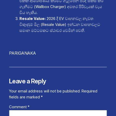
එකක් ආරෝපණය කිරීමට ගැළපෙන පරිදි සකස් කර
ගැනීමට (Wallbox Charger) අමතර පිරිවැයක් වැය
විය හැකිය.
Resale Value:
2026 දී EV වාහනවල නැවත
විකුණුම් මිල (Resale Value) ඉන්ධන වාහනවලට
සමාන මට්ටමකට ස්ථාවර වෙමින් පවතී.
PARIGANAKA
Leave a Reply
Your email address will not be published.
Required
fields are marked
*
Comment
*