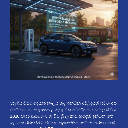
පසුගිය වසර දෙකක කාලය තුළ ඉන්ධන අර්බුදයත් සමඟ අප
රටේ වාහන වෙළඳපොළ දැවැන්ත පරිවර්තනයකට ලක් විය.
2026 වසර ආරම්භ වන විට ශ්‍රී ලංකාව හුදෙක් ඉන්ධන මත
යැපෙන රටක සිට, තිරසාර බලශක්තිය භාවිතා කරන රටක්