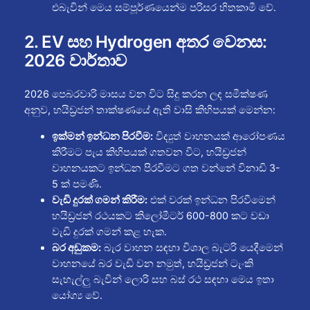
එබැවින් මෙය සම්පූර්ණයෙන්ම පරිසර හිතකාමී වේ.
2. EV සහ Hydrogen අතර වෙනස:
2026 වාර්තාව
2026 පෙබරවාරි මාසය වන විට සිදු කරන ලද සමීක්ෂණ
අනුව, හයිඩ්‍රජන් තාක්ෂණයේ ඇති වාසි කිහිපයක් මෙන්න:
ඉක්මන් ඉන්ධන පිරවීම:
විද්‍යුත් වාහනයක් ආරෝපණය
කිරීමට පැය කිහිපයක් ගතවන විට, හයිඩ්‍රජන්
වාහනයකට ඉන්ධන පිරවීමට ගත වන්නේ විනාඩි 3-
5 ක් පමණි.
වැඩි දුරක් ගමන් කිරීම:
එක් වරක් ඉන්ධන පිරවීමෙන්
හයිඩ්‍රජන් රථයකට කිලෝමීටර් 600-800 කට වඩා
වැඩි දුරක් ගමන් කළ හැක.
බර අඩුකම:
බැර වාහන සඳහා විශාල බැටරි යෙදීමෙන්
වාහනයේ බර වැඩි වන නමුත්, හයිඩ්‍රජන් ටැංකි
සැහැල්ලු බැවින් ලොරි සහ බස් රථ සඳහා මෙය ඉතා
යෝග්‍ය වේ.