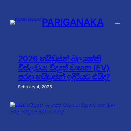
Skip
to
content
PARIGANAKA
2026 හයිඩ්‍රජන් බලශක්ති
විප්ලවය: විද්‍යුත් වාහන (EV)
පරදා හයිඩ්‍රජන් ඉදිරියට එයිද?
February 4, 2026