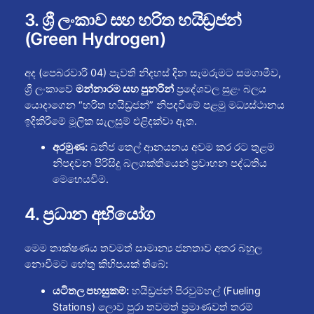
3. ශ්‍රී ලංකාව සහ හරිත හයිඩ්‍රජන්
(Green Hydrogen)
අද (පෙබරවාරි 04) පැවති නිදහස් දින සැමරුමට සමගාමීව,
ශ්‍රී ලංකාවේ
මන්නාරම සහ පුනරින්
ප්‍රදේශවල සුළං බලය
යොදාගෙන “හරිත හයිඩ්‍රජන්” නිපදවීමේ පළමු මධ්‍යස්ථානය
ඉදිකිරීමේ මූලික සැලසුම් එළිදක්වා ඇත.
අරමුණ:
ඛනිජ තෙල් ආනයනය අවම කර රට තුළම
නිපදවන පිරිසිදු බලශක්තියෙන් ප්‍රවාහන පද්ධතිය
මෙහෙයවීම.
4. ප්‍රධාන අභියෝග
මෙම තාක්ෂණය තවමත් සාමාන්‍ය ජනතාව අතර බහුල
නොවීමට හේතු කිහිපයක් තිබේ:
යටිතල පහසුකම්:
හයිඩ්‍රජන් පිරවුම්හල් (Fueling
Stations) ලොව පුරා තවමත් ප්‍රමාණවත් තරම්