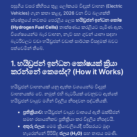
පසුගිය වසර කිහිපය තුළ ලෝකයම විද්‍යුත් වාහන (Electric
Vehicles) ගැන කතා කළද, 2026 වන විට බලශක්ති
ක්ෂේත්‍රයේ නවතම පෙරළිය ලෙස
හයිඩ්‍රජන් ඉන්ධන කෝෂ
(Hydrogen Fuel Cells)
තාක්ෂණය කරළියට පැමිණ ඇත.
විශේෂයෙන්ම බැර වාහන, නැව් සහ ගුවන් යානා සඳහා
බැටරිවලට වඩා හයිඩ්‍රජන් වඩාත් සාර්ථක විසඳුමක් බවට
පත්වෙමින් තිබේ.
1. හයිඩ්‍රජන් ඉන්ධන කෝෂයක් ක්‍රියා
කරන්නේ කෙසේද? (How it Works)
හයිඩ්‍රජන් වාහනයක් යනු ඇත්ත වශයෙන්ම විද්‍යුත්
වාහනයක්ම වේ. නමුත් එහි බැටරියක් වෙනුවට ඇත්තේ
හයිඩ්‍රජන් වායුව මගින් විදුලිය නිපදවන පද්ධතියකි.
ප්‍රතික්‍රියාව:
හයිඩ්‍රජන් වායුව වාතයේ ඇති ඔක්සිජන්
සමඟ රසායනිකව ප්‍රතික්‍රියා කර විදුලිය නිපදවයි.
අතුරු ඵලය:
මෙම ක්‍රියාවලියේදී පරිසරයට මුදා
හැරෙන්නේ පිරිසිදු
ජලය (H₂O)
සහ තාපය පමණි.