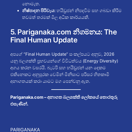
නොමැත.
නිෂ්පාදන පිරිවැය:
හයිඩ්‍රජන් නිපදවීම සහ ගබඩා කිරීම
තවමත් තරමක් මිල අධික කාර්යයකි.
5. Pariganaka.com නිගමනය: The
Final Human Update
අපගේ “Final Human Update” සංකල්පයට අනුව, 2026
යනු බලශක්ති ප්‍රභවයන්ගේ විවිධත්වය (Energy Diversity)
අගය කරන වසරයි. බැටරි සහ හයිඩ්‍රජන් යන දෙකම
එකිනෙකට අනුපූරක වෙමින් මිනිසාට පරිසර හිතකාමී
අනාගතයක් කරා යාමට මග පෙන්වනු ඇත.
Pariganaka.com – අනාගත බලශක්ති ලෝකයේ තොරතුරු
එසැණින්.
PARIGANAKA