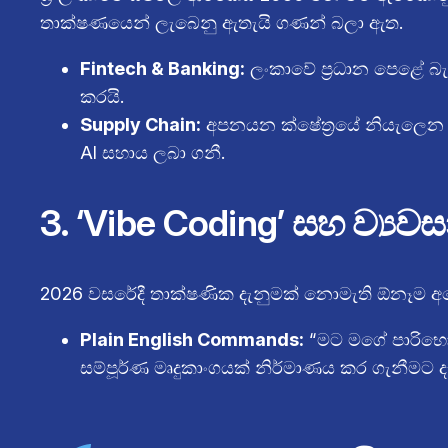
තාක්ෂණයෙන් ලැබෙනු ඇතැයි ගණන් බලා ඇත.
Fintech & Banking:
ලංකාවේ ප්‍රධාන පෙළේ බැං
කරයි.
Supply Chain:
අපනයන ක්ෂේත්‍රයේ නියැලෙන ස
AI සහාය ලබා ගනී.
3. ‘Vibe Coding’ සහ ව්‍ය
2026 වසරේදී තාක්ෂණික දැනුමක් නොමැති ඕනෑම අයෙක
Plain English Commands:
“මට මගේ පාරිභෝග
සම්පූර්ණ මෘදුකාංගයක් නිර්මාණය කර ගැනීමට ද