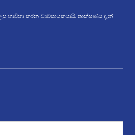
ලෙස භාවිතා කරන ව්‍යවසායකයායි. තාක්ෂණය දැන්