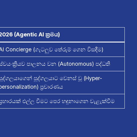
2026 (Agentic AI ක්‍රමය)
AI Concierge (ගැටලුව තේරුම් ගෙන විසඳීම)
ස්වයංක්‍රීයව පාලනය වන (Autonomous) පද්ධති
පුද්ගලයාගෙන් පුද්ගලයාට වෙනස් වූ (Hyper-
personalization) ප්‍රචාරණය
ප්‍රහාරයක් එල්ල වීමට පෙර හඳුනාගෙන වැළැක්වීම