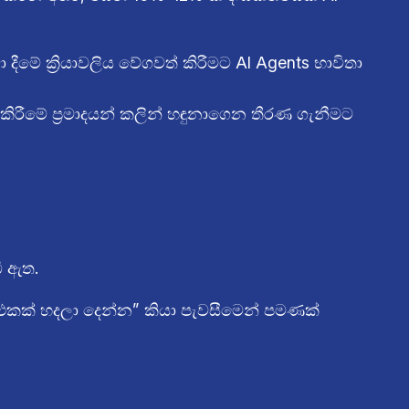
දීමේ ක්‍රියාවලිය වේගවත් කිරීමට AI Agents භාවිතා
ීමේ ප්‍රමාදයන් කලින් හඳුනාගෙන තීරණ ගැනීමට
ී ඇත.
 එකක් හදලා දෙන්න” කියා පැවසීමෙන් පමණක්