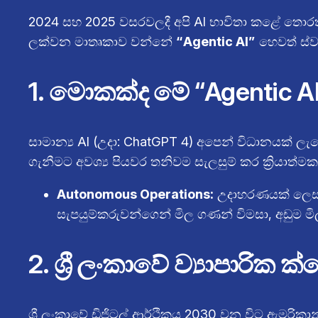
2024 සහ 2025 වසරවලදී අපි AI භාවිතා කළේ තොරත
ලක්වන මාතෘකාව වන්නේ
“Agentic AI”
හෙවත් ස්ව
1. මොකක්ද මේ “Agentic A
සාමාන්‍ය AI (උදා: ChatGPT 4) අපෙන් විධානයක් ල
ගැනීමට අවශ්‍ය පියවර තනිවම සැලසුම් කර ක්‍රියාත්
Autonomous Operations:
උදාහරණයක් ලෙස, 
සැපයුම්කරුවන්ගෙන් මිල ගණන් විමසා, අඩුම 
2. ශ්‍රී ලංකාවේ ව්‍යාපාරික 
ශ්‍රී ලංකාවේ ඩිජිටල් ආර්ථිකය 2030 වන විට ඇමරි