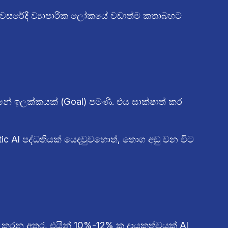
6 වසරේදී ව්‍යාපාරික ලෝකයේ වඩාත්ම කතාබහට
්නේ ඉලක්කයක් (Goal) පමණි. එය සාක්ෂාත් කර
c AI පද්ධතියක් යෙදවුවහොත්, තොග අඩු වන විට
්ෂා කරන අතර, එයින් 10%-12% ක දායකත්වයක් AI