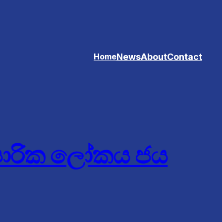
News
About
Contact
Home
යාපාරික ලෝකය ජය