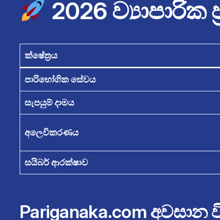
2026 ව්‍යාපාරික
ක්ෂේත්‍රය
පාරිභෝගික සේවය
සැපයුම් දාමය
අලෙවිකරණය
සයිබර් ආරක්ෂාව
Pariganaka.com අවසාන ව