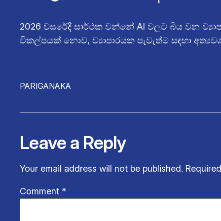
2026 වසරේදී සාර්ථක වන්නේ AI වලට බිය වන ව්‍යා
විකල්පයක් නොව, ව්‍යාපාරයක පැවැත්ම සඳහා අත්‍යව
PARIGANAKA
Leave a Reply
Your email address will not be published.
Required
Comment
*