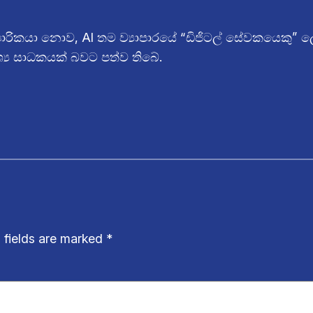
පාරිකයා නොව, AI තම ව්‍යාපාරයේ “ඩිජිටල් සේවකයෙකු” 
ශ්‍ය සාධකයක් බවට පත්ව තිබේ.
 fields are marked
*