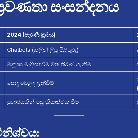
 ප්‍රවණතා සංසන්දනය
2024 (පැරණි ක්‍රමය)
Chatbots (කලින් ලියූ පිළිතුරු)
මනුෂ්‍ය මැදිහත්වීම මත තීරණ ගැනීම
පොදු වෙළඳ දැන්වීම්
ප්‍රහාරයකින් පසු ක්‍රියාත්මක වීම
ිනිශ්චය: