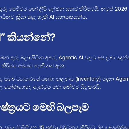
ුරු සෙවීමට හෝ ලිපි ලේඛන සකස් කිරීමටයි. නමුත් 202
ාධීනව ක්‍රියා කළ හැකි AI සහායකයන්ය.
I” කියන්නේ?
ැබෙන තුරු බලා සිටින අතර, Agentic AI වලට අප ලබා දෙන
මක කිරීමට මෙයට හැකියාව ඇත.
ඔබේ ව්‍යාපාරයේ තොග පාලනය (Inventory) සඳහා Agenti
මිල තෝරාගෙන, ඇණවුම පවා තනිවම සිදු කරයි.
ක්ෂේත්‍රයට මෙහි බලපෑම
කානු ඩොලර් බිලියන 15 දක්වා වර්ධනය කිරීමට රජය අපේක