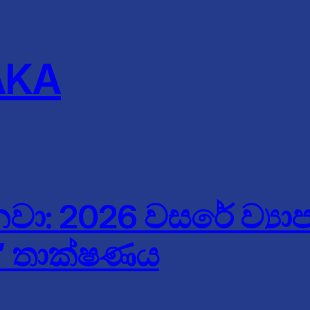
AKA
්නවා: 2026 වසරේ ව්‍
I’ තාක්ෂණය