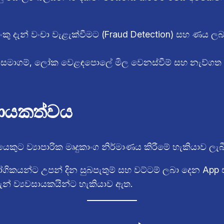
කු දැන් වංචා වැළැක්වීමට (Fraud Detection) සහ ණය ලබා 
මාගම්, ලෝක වෙළඳපොලේ මිල වෙනස්වීම් සහ නැව්ගත කිර
වසායකත්වය
ුට ව්‍යාපාරික මෘදුකාංග නිර්මාණය කිරීමේ හැකියාව ලැබ
ිකයන්ට උපන් දින සුබපැතුම් සහ වට්ටම් ලබා දෙන App
ැන් ව්‍යවසායකයින්ට හැකියාව ඇත.