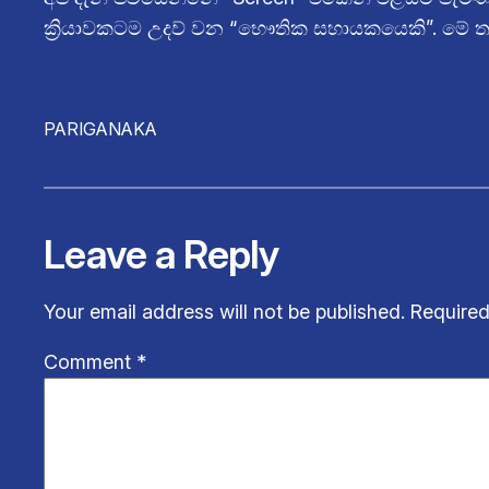
ක්‍රියාවකටම උදව් වන “භෞතික සහායකයෙකි”. මේ ත
PARIGANAKA
Leave a Reply
Your email address will not be published.
Required
Comment
*