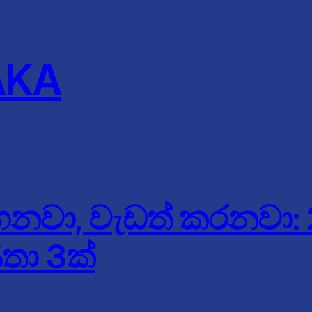
AKA
අහනවා, වැඩත් කරනවා
ණතා 3ක්