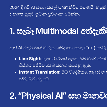
2024 දී අපි AI සමඟ කළේ Chat කිරීම පමණයි. න
දැනගත යුතුම ප්‍රධාන ප්‍රවණතා මෙන්න.
1. සැබෑ Multimodal අත්දැක
දැන් AI වලට එකවර රූප, ශබ්ද සහ පෙළ (Text) තේරු
Live Sight:
උදාහරණයක් ලෙස, ඔබ ඔබේ ස්මාර්ට්
විස්තර සජීවීව ඔබේ කනට පවසනු ඇත.
Instant Translation:
ඔබ විදේශිකයෙකු සමඟ ක
නිවැරදිව සිදු වේ.
2. “Physical AI” සහ මාන