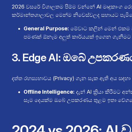
2026 වසරේ විශාලතම පිම්ම වන්නේ AI මෘදුකාංග රොබ
කර්මාන්තශාලාවල මෙන්ම නිවෙස්වලද සහායට පැමිණ
General Purpose:
මේවාට කලින් මෙන් එකම ව
පමණක් ඕනෑම අලුත් කාර්යයක් ඉගෙන ගැනීමට 
3. Edge AI: ඔබේ උපකරණය 
දත්ත රහස්‍යභාවය (Privacy) ගැන සැක ඇති අය සඳ
Offline Intelligence:
දැන් AI ක්‍රියා කිරීමට
සෑම දෙයක්ම ඔබේ උපකරණය තුළම ඉතා වේගයෙන්
2024 vs 2026: AI