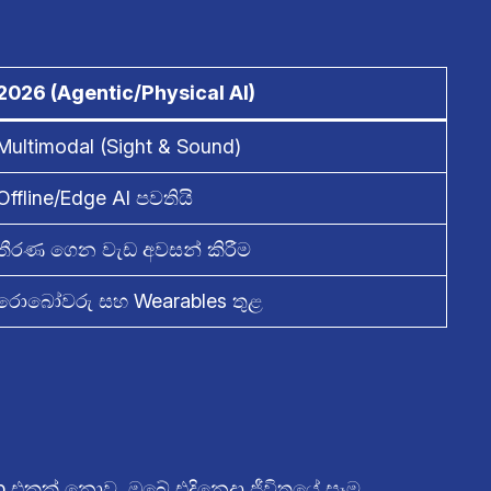
2026 (Agentic/Physical AI)
Multimodal (Sight & Sound)
Offline/Edge AI පවතියි
තීරණ ගෙන වැඩ අවසන් කිරීම
රොබෝවරු සහ Wearables තුළ
App එකක් නොව, ඔබේ එදිනෙදා ජීවිතයේ සෑම