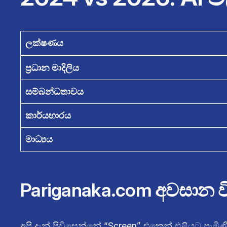
ලක්ෂණය
ප්‍රධාන මාදිලිය
සම්බන්ධතාවය
කාර්යභාරය
මාධ්‍යය
Pariganaka.com අවසාන ව
අපි දැන් පිවිසෙන්නේ “Screen” එකෙන් එළියට පැම