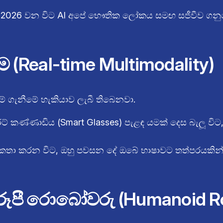
මුත් 2026 වන විට AI අපේ භෞතික ලෝකය සමඟ සජීවීව ග
ීම (Real-time Multimodality)
ම් ගැනීමේ හැකියාව ලැබී තිබෙනවා.
 කණ්ණාඩිය (Smart Glasses) පැළඳ යමක් දෙස බැලූ විට, 
තා කරන විට, ඔහු පවසන දේ ඔබේ භාෂාවට තත්පරයකින් ප
වරූපී රොබෝවරු (Humanoid R