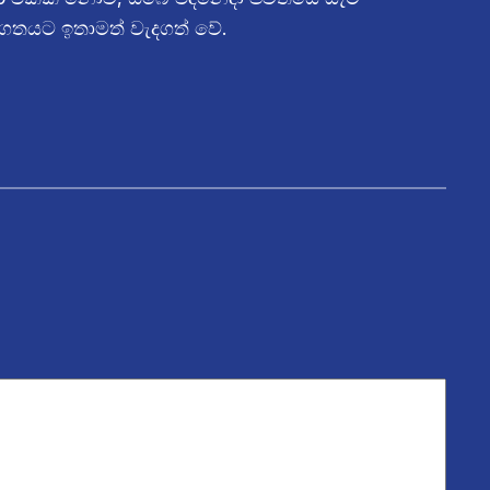
ාගතයට ඉතාමත් වැදගත් වේ.