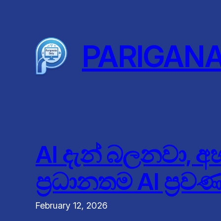
Skip
to
content
PARIGAN
AI දැන් බලනවා, 
ප්‍රධානතම AI ප්‍රව
February 12, 2026