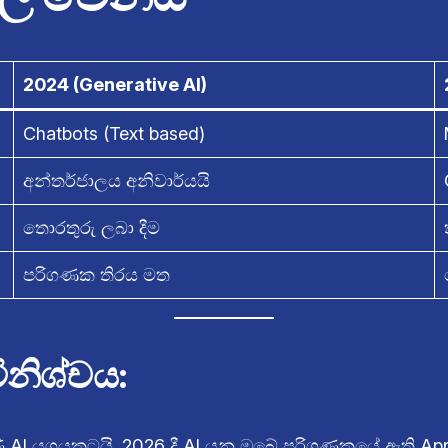
2024 (Generative AI)
Chatbots (Text based)
අන්තර්ජාලය අනිවාර්යයි
තොරතුරු ලබා දීම
පරිගණක තිරය මත
ිනිශ්චය:
ිණි AI යුගයකටයි. 2026 දී AI යනු ඔබේ පරිගණකයේ ඇති 