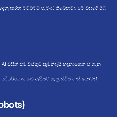
නුදෙනු කරන මට්ටමට පැමිණ තිබෙනවා. මේ වසරේ ඔබ
AI විසින් එම වස්තුව කුමක්දැයි හඳුනාගෙන ඒ ගැන
රිවර්තනය කර ඇසීමට සැලැස්වීම දැන් ඉතාමත්
obots)