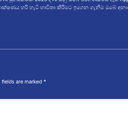
ාක්ෂණය හරි හැටි භාවිතා කිරීමට ඉගෙන ගැනීම ඔබේ අන
 fields are marked
*