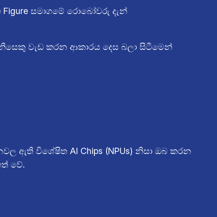
 Figure සමාගමේ රොබෝවරු දැන්
ිනිසෙකු වැඩ කරන ආකාරය දෙස බලා සිටීමෙන්
රකථනවල ඇති විශේෂිත AI Chips (NPUs) නිසා ඔබ කරන
ත් වේ.