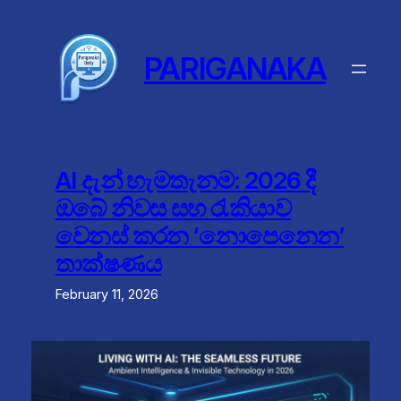
Skip
to
content
PARIGANAKA
AI දැන් හැමතැනම: 2026 දී
ඔබේ නිවස සහ රැකියාව
වෙනස් කරන ‘නොපෙනෙන’
තාක්ෂණය
February 11, 2026