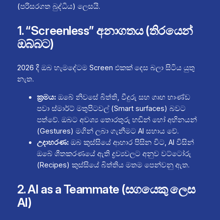
(පරිසරගත බුද්ධිය) ලෙසයි.
1. “Screenless” අනාගතය (තිරයෙන්
ඔබ්බට)
2026 දී ඔබ හැමදේටම Screen එකක් දෙස බලා සිටිය යුතු
නැත.
ක්‍රමය:
ඔබේ නිවසේ බිත්ති, වීදුරු සහ ගෘහ භාණ්ඩ
පවා ස්මාර්ට් මතුපිටවල් (Smart surfaces) බවට
පත්වේ. ඔබට අවශ්‍ය තොරතුරු හඬින් හෝ අභිනයන්
(Gestures) මගින් ලබා ගැනීමට AI සහාය වේ.
උදාහරණ:
ඔබ කුස්සියේ ආහාර පිසින විට, AI විසින්
ඔබේ ශීතකරණයේ ඇති ද්‍රව්‍යවලට අනුව වට්ටෝරු
(Recipes) කුස්සියේ බිත්තිය මතම පෙන්වනු ඇත.
2. AI as a Teammate (සගයෙකු ලෙස
AI)