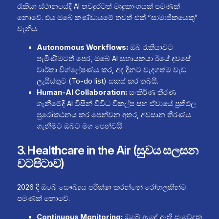
රැකියා ස්ථානයේදී AI තවදුරටත් මෘදුකාංගයක් පමණක්
නොවේ. එය ඔබේ කණ්ඩායමේ තවත් එක් “සාමාජිකයෙකු”
වැනිය.
Autonomous Workflows:
ඔබ රැකියාවට
පැමිණීමටත් පෙර, ඔබේ AI සහායකයා ඊයේ දවසේ
වාර්තා විශ්ලේෂණය කර, අද දිනට වැදගත්ම වැඩ
ලැයිස්තුව (To-do list) සකස් කර තබයි.
Human-AI Collaboration:
සංකීර්ණ තීරණ
ගැනීමේදී AI විසින් විවිධ විකල්ප සහ ඒවායේ ප්‍රතිඵල
පුරෝකථනය කර පෙන්වන අතර, අවසාන තීරණය
ගැනීමට ඔබට මග පෙන්වයි.
3. Healthcare in the Air (සුවය සලසන
වටපිටාව)
2026 දී ඔබේ සෞඛ්‍යය පරීක්ෂා කරන්නේ රෝහලකින්ම
පමණක් නොවේ.
Continuous Monitoring:
ඔබේ ඇඳේ ඇති සංවේදක