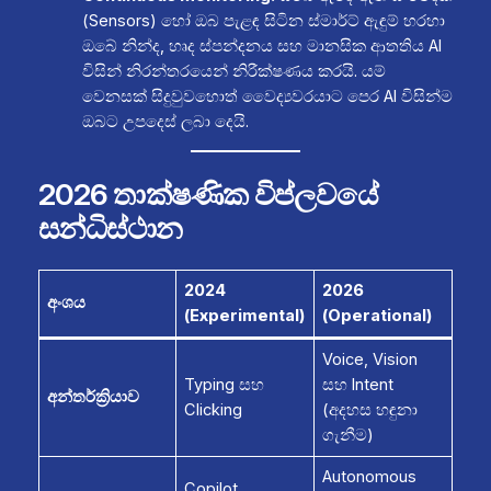
(Sensors) හෝ ඔබ පැළඳ සිටින ස්මාර්ට් ඇඳුම් හරහා
ඔබේ නින්ද, හෘද ස්පන්දනය සහ මානසික ආතතිය AI
විසින් නිරන්තරයෙන් නිරීක්ෂණය කරයි. යම්
වෙනසක් සිදුවුවහොත් වෛද්‍යවරයාට පෙර AI විසින්ම
ඔබට උපදෙස් ලබා දෙයි.
2026 තාක්ෂණික විප්ලවයේ
සන්ධිස්ථාන
2024
2026
අංශය
(Experimental)
(Operational)
Voice, Vision
Typing සහ
සහ Intent
අන්තර්ක්‍රියාව
Clicking
(අදහස හඳුනා
ගැනීම)
Autonomous
Copilot