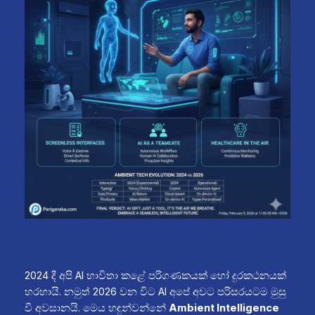
2024 දී අපි AI භාවිතා කළේ පරිගණකයක් හෝ දුරකථනයක්
හරහායි. නමුත් 2026 වන විට AI අපේ අවට පරිසරයටම මුසු
වී අවසානයි. මෙය හඳුන්වන්නේ
Ambient Intelligence