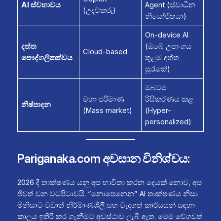
AI ස්වභාවය
Agent (ස්වාධීන
(උදව්කරු)
නියෝජිතයා)
On-device AI
දත්ත
(ඔබේ උපාංගය
Cloud-based
පෞද්ගලිකත්වය
තුළම දත්ත
සුරැකේ)
ඔබටම
මහා පරිමාණ
රිසිකරණය කළ
නිෂ්පාදන
(Mass market)
(Hyper-
personalized)
Pariganaka.com අවසාන විනිශ්චය:
2026 දී තාක්ෂණය යනු අප භාවිතා කරන දෙයක් නොව, අප
ජීවත් වන වටපිටාවයි. “නොපෙනෙන” AI තාක්ෂණය නිසා
මිනිසාට වඩාත් නිර්මාණශීලී සහ වැදගත් කාර්යයන් සඳහා
කාලය ඉතිරි කර ගැනීමට අවස්ථාව ලැබී ඇත. මෙම වේගවත්