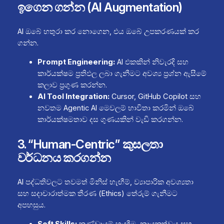
ඉගෙන ගන්න (AI Augmentation)
AI ඔබේ හතුරා කර නොගෙන, එය ඔබේ උපකරණයක් කර
ගන්න.
Prompt Engineering:
AI එකකින් නිවැරදි සහ
කාර්යක්ෂම ප්‍රතිඵල ලබා ගැනීමට අවශ්‍ය ප්‍රශ්න ඇසීමේ
කලාව ප්‍රගුණ කරන්න.
AI Tool Integration:
Cursor, GitHub Copilot සහ
නවතම Agentic AI මෙවලම් භාවිතා කරමින් ඔබේ
කාර්යක්ෂමතාව දස ගුණයකින් වැඩි කරගන්න.
3. “Human-Centric” කුසලතා
වර්ධනය කරගන්න
AI පද්ධතිවලට තවමත් මිනිස් හැඟීම්, ව්‍යාපාරික අවශ්‍යතා
සහ සදාචාරාත්මක තීරණ (Ethics) තේරුම් ගැනීමට
අපහසුය.
Soft Skills:
කණ්ඩායම් හැඟීම, නායකත්වය සහ