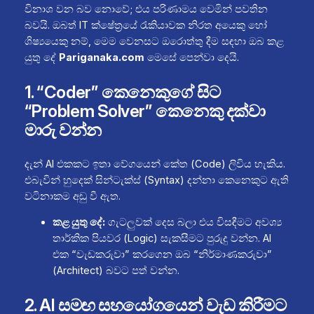
විනාශ වන බව නොවේ; එය පරිණාමය වෙමින් පවතින
බවයි. ඔබත් IT ක්ෂේත්‍රයේ රැකියාවක නිරත අයෙකු හෝ
ශිෂ්‍යයෙකු නම්, මෙම වෙනසට ඔරොත්තු දීම සඳහා ඔබ කළ
යුතු දේ
Pariganaka.com
මෙසේ පෙන්වා දෙයි.
1. “Coder” කෙනෙකුගේ සිට
“Problem Solver” කෙනෙකු දක්වා
මාරු වන්න
දැන් AI එකකට ඉතා වේගයෙන් කේත (Code) ලිවිය හැකිය.
එබැවින් හුදෙක් සින්ටැක්ස් (Syntax) දන්නා කෙනෙකුට ඇති
වටිනාකම අඩු වී ඇත.
කළ යුතු දේ:
ගැටලුවක් දෙස බලා එය විසඳීමට අවශ්‍ය
තාර්කික පියවර (Logic) සැකසීමට පුරුදු වන්න. AI
එක “වැඩකරුවා” කරගෙන ඔබ “නිර්මාණකරුවා”
(Architect) බවට පත් වන්න.
2. AI සමඟ සහයෝගයෙන් වැඩ කිරීමට