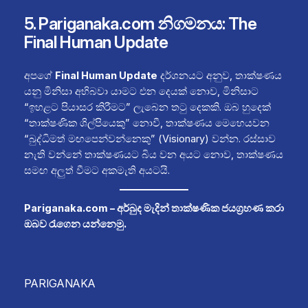
5. Pariganaka.com නිගමනය: The
Final Human Update
අපගේ
Final Human Update
දර්ශනයට අනුව, තාක්ෂණය
යනු මිනිසා අභිබවා යාමට එන දෙයක් නොව, මිනිසාට
“ඉහළට පියාසර කිරීමට” ලැබෙන තටු දෙකකි. ඔබ හුදෙක්
“තාක්ෂණික ශිල්පියෙකු” නොවී, තාක්ෂණය මෙහෙයවන
“බුද්ධිමත් මඟපෙන්වන්නෙකු” (Visionary) වන්න. රස්සාව
නැති වන්නේ තාක්ෂණයට බිය වන අයට නොව, තාක්ෂණය
සමඟ අලුත් වීමට අකමැති අයටයි.
Pariganaka.com – අර්බුද මැදින් තාක්ෂණික ජයග්‍රහණ කරා
ඔබව රැගෙන යන්නෙමු.
PARIGANAKA