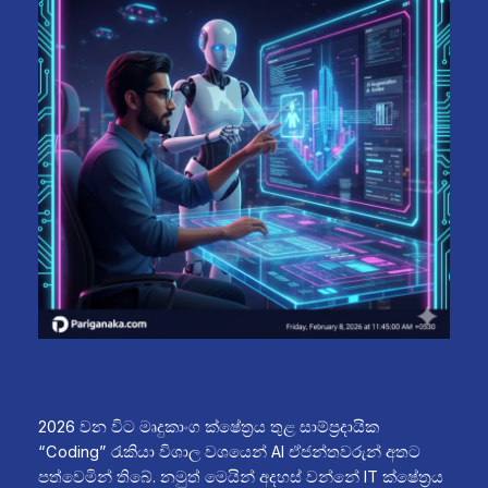
2026 වන විට මෘදුකාංග ක්ෂේත්‍රය තුළ සාම්ප්‍රදායික
“Coding” රැකියා විශාල වශයෙන් AI ඒජන්තවරුන් අතට
පත්වෙමින් තිබේ. නමුත් මෙයින් අදහස් වන්නේ IT ක්ෂේත්‍රය