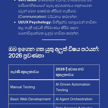
පාරිභෝගිකයාගේ සැබෑ අවශ්‍යතාවය හඳුනාගෙන
ඔවුන් සමඟ සාකච්ඡා කිරීමේ හැකියාව
(Communication) වර්ධනය කරගන්න.
UI/UX Psychology:
මිනිසුන්ට පහසුවෙන් භාවිතා
කළ හැකි පද්ධති නිර්මාණය කිරීම සඳහා
මනෝවිද්‍යාත්මක දැනුම භාවිතා කරන්න.
ඔබ ඉගෙන ගත යුතු අලුත් විෂය පථයන්:
2026 ප්‍රවණතා
2026 දී අවශ්‍ය නව
පැරණි කුසලතාවය
කුසලතාවය
AI-Driven Automation
Manual Testing
Testing
Basic Web Development
AI Agent Orchestration