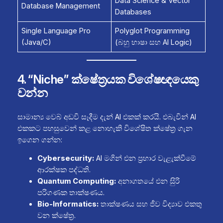
Data Science & Vector
Database Management
Databases
Single Language Pro
Polyglot Programming
(Java/C)
(බහු භාෂා සහ AI Logic)
4. “Niche” ක්ෂේත්‍රයක විශේෂඥයෙකු
වන්න
සාමාන්‍ය වෙබ් අඩවි සෑදීම දැන් AI එකක් කරයි. එබැවින් AI
එකකට පහසුවෙන් කළ නොහැකි විශේෂිත ක්ෂේත්‍ර ගැන
ඉගෙන ගන්න:
Cybersecurity:
AI මගින් එන ප්‍රහාර වැළැක්වීමේ
ආරක්ෂක පද්ධති.
Quantum Computing:
අනාගතයේ එන සුිරි
පරිගණක තාක්ෂණය.
Bio-Informatics:
තාක්ෂණය සහ ජීව විද්‍යාව එකතු
වන ක්ෂේත්‍ර.