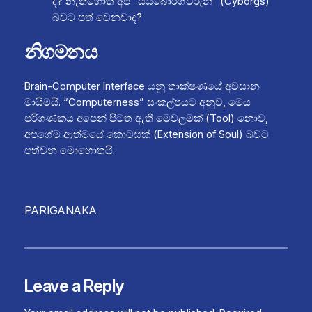
ද? නැතහොත් අපි “සයිබෝර්ග්වරුන්” (Cyborgs)
බවට පත් වෙනවාද?
නිගමනය
Brain-Computer Interface යනු තාක්ෂණයේ අවසාන
මායිමයි. “Computerness” සංකල්පයට අනුව, මෙය
පරිගණකය අපෙන් පිටත ඇති මෙවලමක් (Tool) නොව,
අපගේම ආත්මයේ කොටසක් (Extension of Soul) බවට
පත්වන මොහොතයි.
PARIGANAKA
Leave a Reply