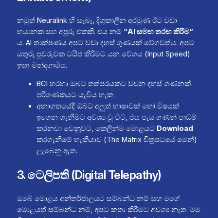
නමුත් Neuralink හි සැබෑ, දිගුකාලීන අරමුණ ඊට වඩා
භයානක සහ අපූරු එකකි. එය නම්
“AI සමඟ තරඟ කිරීම”
ය. AI තාක්ෂණය අපට වඩා දහස් ගුණයක් වේගවත්ය. අපට
යතුරු පුවරුවක ටයිප් කිරීමට යන වේගය (Input Speed)
ඉතා මන්දගාමීය.
BCI හරහා ඔබට තත්පරයකට වචන දහස් ගණනක්
පරිගණකයට යැවිය හැක.
අනාගතයේදී ඔබට අලුත් භාෂාවක් හෝ විෂයක්
ඉගෙන ගැනීමට අවශ්‍ය වූ විට, එය පැය ගණන් පාඩම්
කරනවා වෙනුවට, කෙලින්ම මොළයට
Download
කරගැනීමේ හැකියාව (The Matrix චිත්‍රපටයේ මෙන්)
ලැබෙනු ඇත.
3. ටෙලිපති (Digital Telepathy)
ඔබේ මොළය අන්තර්ජාලයට සම්බන්ධ නම් සහ මගේ
මොළයත් සම්බන්ධ නම්, අපට කතා කිරීමට අවශ්‍ය නැත. මම