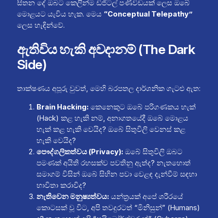
සිතන දේ ඔබට කෙලින්ම ඩිජිටල් පණිවිඩයක් ලෙස ඔබේ
මොළයට යැවිය හැක. මෙය
“Conceptual Telepathy”
ලෙස හැඳින්වේ.
ඇතිවිය හැකි අවදානම් (The Dark
Side)
තාක්ෂණය අපූරු වුවත්, මෙහි බරපතල දාර්ශනික ගැටළු ඇත:
Brain Hacking:
කෙනෙකුට ඔබේ පරිගණකය හැක්
(Hack) කළ හැකි නම්, අනාගතයේදී ඔබේ මොළය
හැක් කළ හැකි වෙයිද? ඔබේ සිතුවිලි වෙනස් කළ
හැකි වෙයිද?
පෞද්ගලිකත්වය (Privacy):
ඔබේ සිතුවිලි ඔබට
පමණක් අයිති රහසක්ව පවතිනු ඇත්ද? නැතහොත්
සමාගම් විසින් ඔබේ සිහින පවා වෙළඳ දැන්වීම් සඳහා
භාවිතා කරාවිද?
නැතිවෙන මනුෂ්‍යත්වය:
යන්ත්‍රයක් අපේ ශරීරයේ
කොටසක් වූ විට, අපි තවදුරටත් “මිනිසුන්” (Humans)