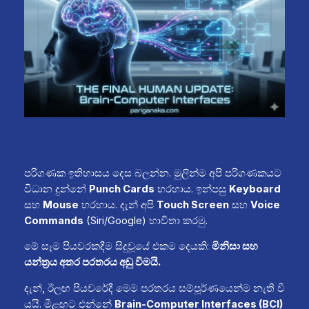
පරිගණක ඉතිහාසය දෙස බලන්න. මුලින්ම අපි පරිගණකයට
විධාන දුන්නේ
Punch Cards
හරහාය. ඉන්පසු
Keyboard
සහ
Mouse
හරහාය. දැන් අපි
Touch Screen
සහ
Voice
Commands
(Siri/Google) භාවිතා කරමු.
මේ සෑම පියවරකදීම සිදුවූයේ එකම දෙයකි:
මිනිසා සහ
යන්ත්‍රය අතර පරතරය අඩු වීමයි.
දැන්, ඊලඟ පියවරේදී මෙම පරතරය සම්පූර්ණයෙන්ම නැති වී
යයි. මීළඟට එන්නේ
Brain-Computer Interfaces (BCI)