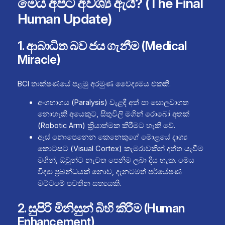
මෙය අපට අවශ්‍ය ඇයි? (The Final
Human Update)
1. ආබාධිත බව ජය ගැනීම (Medical
Miracle)
BCI තාක්ෂණයේ පළමු අරමුණ වෛද්‍යමය එකකි.
අංශභාගය (Paralysis) වැළඳී අත් පා සොලවාගත
නොහැකි අයෙකුට, සිතුවිලි මගින් රොබෝ අතක්
(Robotic Arm) ක්‍රියාත්මක කිරීමට හැකි වේ.
ඇස් නොපෙනෙන කෙනෙකුගේ මොළයේ දෘශ්‍ය
කොටසට (Visual Cortex) කැමරාවකින් දත්ත යැවීම
මගින්, ඔවුන්ට නැවත පෙනීම ලබා දිය හැක. මෙය
විද්‍යා ප්‍රබන්ධයක් නොව, දැනටමත් පර්යේෂණ
මට්ටමේ පවතින සත්‍යයකි.
2. සුපිරි මිනිසුන් බිහි කිරීම (Human
Enhancement)