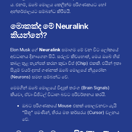
ය. එනම්, ඔබේ මොළය කෙලින්ම පරිගණකයට හෝ
අන්තර්ජාලයට සම්බන්ධ කිරීමයි.
මොකක්ද මේ Neuralink
කියන්නේ?
Elon Musk ගේ
Neuralink
සමාගම මේ වන විට ලෝකයේ
අවධානය දිනාගෙන සිටී. සරලව කිවහොත්, මෙය ඔබේ හිස්
කබල තුළ තැන්පත් කරන කුඩා චිප් (Chip) එකකි. එයින් ඉතා
සියුම් වයර් දහස් ගණනක් ඔබේ මොළයේ නියුරෝන
(Neurons) සමඟ සම්බන්ධ වේ.
මෙමගින් ඔබේ මොළයේ විද්‍යුත් තරංග (Brain Signals)
කියවා, ඒවා ඩිජිටල් විධාන බවට පරිවර්තනය කරයි.
ඔබට පරිගණකයේ Mouse එකක් සොලවනවා යැයි
“සිතූ” පමණින්, තිරය මත කර්සරය (Cursor) චලනය
වේ.