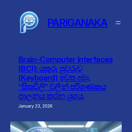
Skip
to
content
PARIGANAKA
Brain-Computer Interfaces
(BCI): යතුරු පුවරුව
(Keyboard) ඉවත දමා,
“සිතුවිලි” වලින් පරිගණකය
පාලනය කරන යුගය.
January 23, 2026