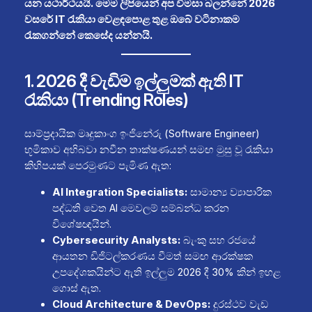
යන යථාර්ථයයි. මෙම ලිපියෙන් අප විමසා බලන්නේ 2026
වසරේ IT රැකියා වෙළඳපොළ තුළ ඔබේ වටිනාකම
රැකගන්නේ කෙසේද යන්නයි.
1. 2026 දී වැඩිම ඉල්ලුමක් ඇති IT
රැකියා (Trending Roles)
සාම්ප්‍රදායික මෘදුකාංග ඉංජිනේරු (Software Engineer)
භූමිකාව අභිබවා නවීන තාක්ෂණයන් සමඟ මුසු වූ රැකියා
කිහිපයක් පෙරමුණට පැමිණ ඇත:
AI Integration Specialists:
සාමාන්‍ය ව්‍යාපාරික
පද්ධති වෙත AI මෙවලම් සම්බන්ධ කරන
විශේෂඥයින්.
Cybersecurity Analysts:
බැංකු සහ රජයේ
ආයතන ඩිජිටල්කරණය වීමත් සමඟ ආරක්ෂක
උපදේශකයින්ට ඇති ඉල්ලුම 2026 දී 30% කින් ඉහළ
ගොස් ඇත.
Cloud Architecture & DevOps:
දුරස්ථව වැඩ