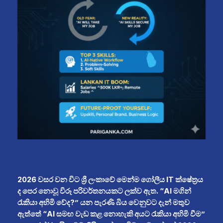
2026 වසර වන විට ශ්‍රී ලංකාවේ මෙන්ම ගෝලීය IT ක්ෂේත්‍රය
ද පෙර නොවූ විරූ පරිවර්තනයකට ලක්ව ඇත. “AI මගින්
රැකියා අහිමි වේද?” යන පැරණි බිය වෙනුවට දැන් මතුව
ඇත්තේ “AI සමඟ වැඩ කළ නොහැකි අයට රැකියා අහිමි වීම”