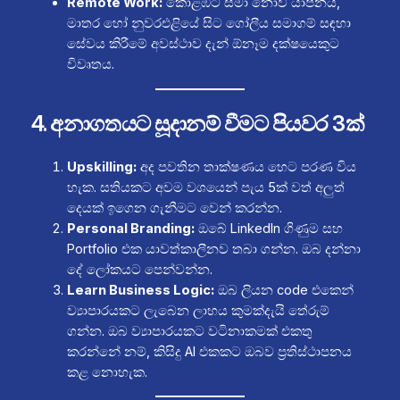
Remote Work:
කොළඹට සීමා නොවී යාපනය,
මාතර හෝ නුවරඑළියේ සිට ගෝලීය සමාගම් සඳහා
සේවය කිරීමේ අවස්ථාව දැන් ඕනෑම දක්ෂයෙකුට
විවෘතය.
4. අනාගතයට සූදානම් වීමට පියවර 3ක්
Upskilling:
අද පවතින තාක්ෂණය හෙට පරණ විය
හැක. සතියකට අවම වශයෙන් පැය 5ක් වත් අලුත්
දෙයක් ඉගෙන ගැනීමට වෙන් කරන්න.
Personal Branding:
ඔබේ LinkedIn ගිණුම සහ
Portfolio එක යාවත්කාලීනව තබා ගන්න. ඔබ දන්නා
දේ ලෝකයට පෙන්වන්න.
Learn Business Logic:
ඔබ ලියන code එකෙන්
ව්‍යාපාරයකට ලැබෙන ලාභය කුමක්දැයි තේරුම්
ගන්න. ඔබ ව්‍යාපාරයකට වටිනාකමක් එකතු
කරන්නේ නම්, කිසිදු AI එකකට ඔබව ප්‍රතිස්ථාපනය
කළ නොහැක.