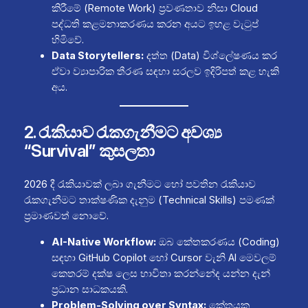
කිරීමේ (Remote Work) ප්‍රවණතාව නිසා Cloud
පද්ධති කළමනාකරණය කරන අයට ඉහළ වැටුප්
හිමිවේ.
Data Storytellers:
දත්ත (Data) විශ්ලේෂණය කර
ඒවා ව්‍යාපාරික තීරණ සඳහා සරලව ඉදිරිපත් කළ හැකි
අය.
2. රැකියාව රැකගැනීමට අවශ්‍ය
“Survival” කුසලතා
2026 දී රැකියාවක් ලබා ගැනීමට හෝ පවතින රැකියාව
රැකගැනීමට තාක්ෂණික දැනුම (Technical Skills) පමණක්
ප්‍රමාණවත් නොවේ.
AI-Native Workflow:
ඔබ කේතකරණය (Coding)
සඳහා GitHub Copilot හෝ Cursor වැනි AI මෙවලම්
කෙතරම් දක්ෂ ලෙස භාවිතා කරන්නේද යන්න දැන්
ප්‍රධාන සාධකයකි.
Problem-Solving over Syntax:
කේතයක