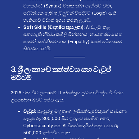
ව්‍යාකරණ (Syntax) මතක තබා ගැනීමට වඩා,
පද්ධතියක ඇති ගැටලුවක් විසඳීමට (Logic) ඇති
හැකියාව වඩාත් අගය කරනු ලැබේ.
Soft Skills (මානුෂීය කුසලතා):
AI වලට කළ
නොහැකි නිර්මාණශීලී චින්තනය, නායකත්වය සහ
සංවේදී සන්නිවේදනය (Empathy) ඔබේ වටිනාකම
තීරණය කරයි.
3. ශ්‍රී ලංකාවේ තත්ත්වය සහ වැටුප්
මට්ටම්
2026 වන විට ලංකාවේ IT ක්ෂේත්‍රය ප්‍රධාන විදේශ විනිමය
උපයන්නා බවට පත්ව ඇත.
වැටුප්:
පළපුරුදු මෘදුකාංග ඉංජිනේරුවෙකුගේ සාමාන්‍ය
වැටුප රු. 300,000 සිට ඉහළට පවතින අතර,
Cybersecurity සහ AI විශේෂඥයින් සඳහා එය රු.
500,000 ඉක්මවිය හැක.