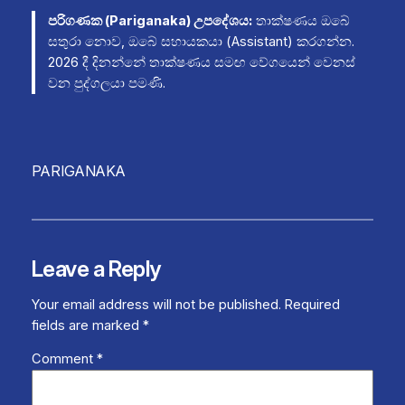
පරිගණක (Pariganaka) උපදේශය:
තාක්ෂණය ඔබේ
සතුරා නොව, ඔබේ සහායකයා (Assistant) කරගන්න.
2026 දී දිනන්නේ තාක්ෂණය සමඟ වේගයෙන් වෙනස්
වන පුද්ගලයා පමණි.
PARIGANAKA
Leave a Reply
Your email address will not be published.
Required
fields are marked
*
Comment
*