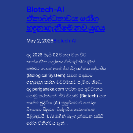
Biotech-AI
ඒකාබද්ධතාවය: රෝග
හඳුනාගැනීමේ නව යුගය
May 2, 2026
Biotech-AI
අද 2026 මැයි 02 වනදා වන විට,
තාක්ෂණික ලෝකය ඩිජිටල් තිරවලින්
ඔබ්බට ගොස් අපේ ජීව විද්‍යාත්මක පද්ධතිය
(Biological System) සමඟ සෘජුවම
ගනුදෙනු කරන මට්ටමකට පැමිණ තිබේ.
අද pariganaka.com හරහා අප අවධානය
යොමු කරන්නේ, ජීව විද්‍යාව (Biotech) සහ
කෘතිම බුද්ධිය (AI) මුසුවීමෙන් වෛද්‍ය
විද්‍යාවේ සිදුවන විප්ලවීය වෙනස්කම්
පිළිබඳවයි. 1. AI මගින් බලගැන්වෙන සජීවී
රෝග විනිශ්චය දැන්…