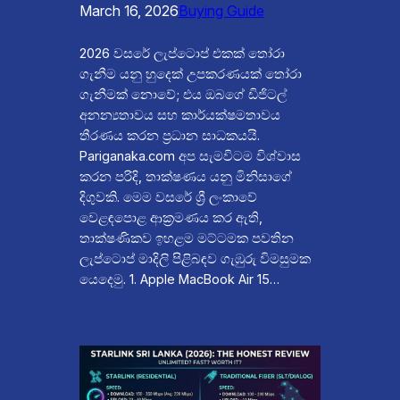
March 16, 2026
Buying Guide
2026 වසරේ ලැප්ටොප් එකක් තෝරා
ගැනීම යනු හුදෙක් උපකරණයක් තෝරා
ගැනීමක් නොවේ; එය ඔබගේ ඩිජිටල්
අනන්‍යතාවය සහ කාර්යක්ෂමතාවය
තීරණය කරන ප්‍රධාන සාධකයයි.
Pariganaka.com අප සැමවිටම විශ්වාස
කරන පරිදි, තාක්ෂණය යනු මිනිසාගේ
දිගුවකි. මෙම වසරේ ශ්‍රී ලංකාවේ
වෙළඳපොළ ආක්‍රමණය කර ඇති,
තාක්ෂණිකව ඉහළම මට්ටමක පවතින
ලැප්ටොප් මාදිලි පිළිබඳව ගැඹුරු විමසුමක
යෙදෙමු. 1. Apple MacBook Air 15…