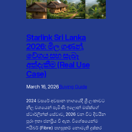
Starlink Sri Lanka
2026: මිල ගණන්,
වේගය සහ සැබෑ
අත්දැකීම (Real Use
Case)
March 16, 2026
Buying Guide
2024 වසරේ අවසාන භාගයේදී ශ්‍රී ලංකාවට
නිල වශයෙන් පැමිණි ඉලොන් මස්ක්ගේ
ස්ටාර්ලින්ක් සේවාව, 2026 වන විට දිවයින
පුරා ඉතා ජනප්‍රිය වී ඇත. විශේෂයෙන්ම
ෆයිබර් (Fibre) පහසුකම් නොමැති දුෂ්කර