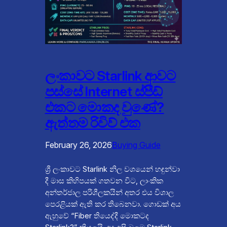
ලංකාවට Starlink ආවට
පස්සේ Internet ස්පීඩ්
එකට මොකද වුණේ?
ඇත්තම රිවිව් එක
February 26, 2026
Buying Guide
ශ්‍රී ලංකාවට Starlink නිල වශයෙන් හඳුන්වා
දී මාස කිහිපයක් ගතවන විට, ලාංකික
අන්තර්ජාල පරිශීලකයින් අතර එය විශාල
පෙරළියක් ඇති කර තිබෙනවා. ගොඩක් අය
ඇහුවේ “Fiber තියෙද්දී මොකටද