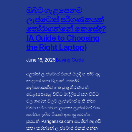
ඔබට ගැළපෙනම
ලැප්ටොප් පරිගණකයක්
තෝරාගන්නේ කෙසේද?
(A Guide to Choosing
the Right Laptop)
June 16, 2026
Buying Guide
අලුතින් ලැප්ටොප් එකක් මිලදී ගැනීම අද
කාලයේ ඉතා වැදගත් මෙන්ම
කල්පනාකාරීව ගත යුතු තීරණයක්.
වෙළඳපොළේ විවිධ මාදිලියේ සහ විවිධ
මිල ගණන් වලට ලැප්ටොප් ඇති නිසා,
ඔබට හරියටම ගැළපෙන ලැප්ටොප් එක
තෝරාගැනීම ටිකක් අපහසු වෙන්න
පුළුවන්. Pariganaka.com වෙතින් අද අපි
කතා කරන්නේ ලැප්ටොප් එකක් ගන්න