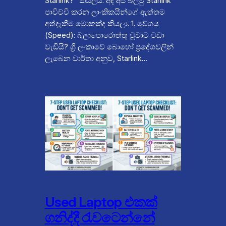
Starlink?” කියලයි. අද අපි බලමු Starlink
පාවිච්චි කරන ලාංකිකයින්ගේ ඇත්තම
අත්දැකීම මොකක්ද කියලා. 1. වේගය
(Speed): බලාපොරොත්තු වූවාට වඩා
වැඩියි? ශ්‍රී ලංකාවේ බොහෝ ප්‍රදේශවලින්
ලැබෙන වාර්තා අනුව, Starlink…
Used Laptop එකක්
ගනිද්දී රැවටෙන්නේ