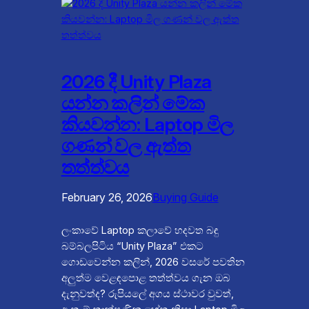
2026 දී Unity Plaza
යන්න කලින් මේක
කියවන්න: Laptop මිල
ගණන් වල ඇත්ත
තත්ත්වය
February 26, 2026
Buying Guide
ලංකාවේ Laptop කලාවේ හදවත බඳු
බම්බලපිටිය “Unity Plaza” එකට
ගොඩවෙන්න කලින්, 2026 වසරේ පවතින
අලුත්ම වෙළඳපොළ තත්ත්වය ගැන ඔබ
දැනුවත්ද? රුපියලේ අගය ස්ථාවර වුවත්,