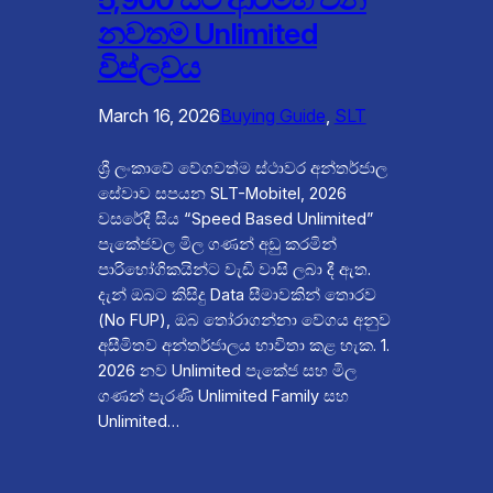
නවතම Unlimited
විප්ලවය
March 16, 2026
Buying Guide
, 
SLT
ශ්‍රී ලංකාවේ වේගවත්ම ස්ථාවර අන්තර්ජාල
සේවාව සපයන SLT-Mobitel, 2026
වසරේදී සිය “Speed Based Unlimited”
පැකේජවල මිල ගණන් අඩු කරමින්
පාරිභෝගිකයින්ට වැඩි වාසි ලබා දී ඇත.
දැන් ඔබට කිසිදු Data සීමාවකින් තොරව
(No FUP), ඔබ තෝරාගන්නා වේගය අනුව
අසීමිතව අන්තර්ජාලය භාවිතා කළ හැක. 1.
2026 නව Unlimited පැකේජ සහ මිල
ගණන් පැරණි Unlimited Family සහ
Unlimited…