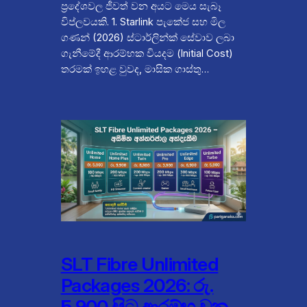
ප්‍රදේශවල ජීවත් වන අයට මෙය සැබෑ
විප්ලවයකි. 1. Starlink පැකේජ සහ මිල
ගණන් (2026) ස්ටාර්ලින්ක් සේවාව ලබා
ගැනීමේදී ආරම්භක වියදම (Initial Cost)
තරමක් ඉහළ වුවද, මාසික ගාස්තු…
SLT Fibre Unlimited
Packages 2026: රු.
5,900 සිට ආරම්භ වන