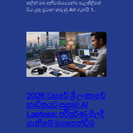
කලින් ඔබ අනිවාර්යයෙන්ම සැලකිලිමත්
විය යුතු ප්‍රධාන කරුණු 4ක් ගැනයි. 1.…
2026 වසරේ ශ්‍රී ලංකාවේ
භාවිතයට සුදුසුම AI
Laptops: පරිපූර්ණ මිලදී
ගැනීමේ මගපෙන්වීම