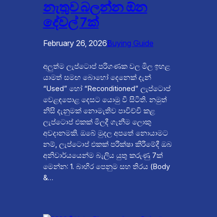
නැතුව බලන්න ඕන
දේවල් 7ක්
February 26, 2026
Buying Guide
අලුත්ම ලැප්ටොප් පරිගණක වල මිල ඉහළ
යාමත් සමඟ බොහෝ දෙනෙක් දැන්
“Used” හෝ “Reconditioned” ලැප්ටොප්
වෙළඳපොළ දෙසට යොමු වී සිටිති. නමුත්
නිසි දැනුමක් නොමැතිව පාවිච්චි කළ
ලැප්ටොප් එකක් මිලදී ගැනීම ලොකු
අවදානමකි. ඔබේ මුදල අපතේ නොයාමට
නම්, ලැප්ටොප් එකක් පරීක්ෂා කිරීමේදී ඔබ
අනිවාර්යයෙන්ම බැලිය යුතු කරුණු 7ක්
මෙන්න: 1. බාහිර පෙනුම සහ තිරය (Body
&…