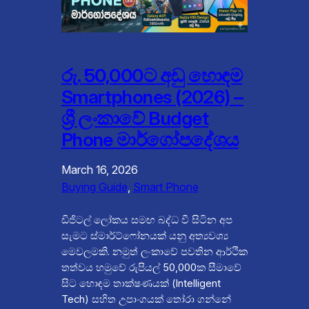
රු. 50,000ට අඩු හොඳම
Smartphones (2026) –
ශ්‍රී ලංකාවේ Budget
Phone මාර්ගෝපදේශය
March 16, 2026
Buying Guide
, 
Smart Phone
ඩිජිටල් ලෝකය සමඟ බද්ධ වී සිටින අප
සැමට ස්මාර්ට්ෆෝනයක් යනු අත්‍යවශ්‍ය
මෙවලමකි. නමුත් ලංකාවේ පවතින ආර්ථික
තත්වය හමුවේ රුපියල් 50,000ක සීමාවේ
සිට හොඳම තාක්ෂණයක් (Intelligent
Tech) සහිත උපාංගයක් තෝරා ගන්නේ