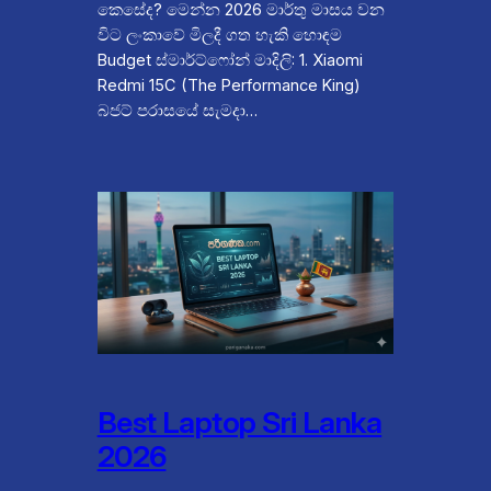
කෙසේද? මෙන්න 2026 මාර්තු මාසය වන
විට ලංකාවේ මිලදී ගත හැකි හොඳම
Budget ස්මාර්ට්ෆෝන් මාදිලි: 1. Xiaomi
Redmi 15C (The Performance King)
බජට් පරාසයේ සැමදා…
Best Laptop Sri Lanka
2026