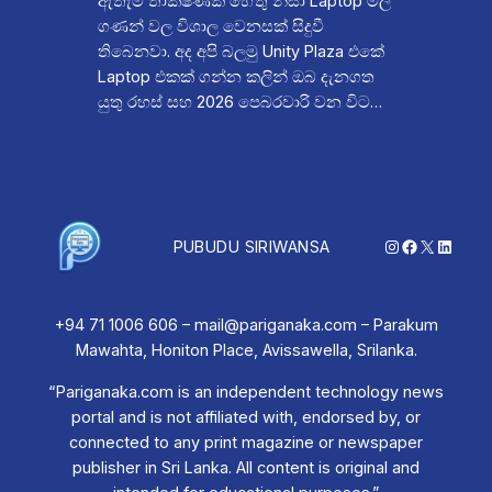
ඇතැම් තාක්ෂණික හේතු නිසා Laptop මිල
ගණන් වල විශාල වෙනසක් සිදුවී
තිබෙනවා. අද අපි බලමු Unity Plaza එකේ
Laptop එකක් ගන්න කලින් ඔබ දැනගත
යුතු රහස් සහ 2026 පෙබරවාරි වන විට…
Instagram
Facebook
X
Linked
PUBUDU SIRIWANSA
+94 71 1006 606 – mail@pariganaka.com – Parakum
Mawahta, Honiton Place, Avissawella, Srilanka.
“Pariganaka.com is an independent technology news
portal and is not affiliated with, endorsed by, or
connected to any print magazine or newspaper
publisher in Sri Lanka. All content is original and