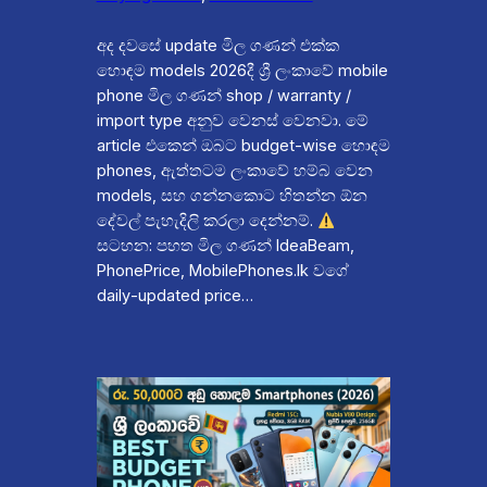
අද දවසේ update මිල ගණන් එක්ක
හොඳම models 2026දී ශ්‍රී ලංකාවේ mobile
phone මිල ගණන් shop / warranty /
import type අනුව වෙනස් වෙනවා. මේ
article එකෙන් ඔබට budget‑wise හොඳම
phones, ඇත්තටම ලංකාවේ හම්බ වෙන
models, සහ ගන්නකොට හිතන්න ඕන
දේවල් පැහැදිලි කරලා දෙන්නම්.
සටහන: පහත මිල ගණන් IdeaBeam,
PhonePrice, MobilePhones.lk වගේ
daily‑updated price…