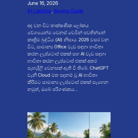
June 16, 2026
AI Laptops
, 
Buying Guide
අද වන විට තාක්ෂණික ලෝකය
වේගයෙන්ම වෙනස් වෙමින් පවතින්නේ
කෘත්‍රිම බුද්ධිය (AI) නිසාය. 2026 වසර වන
විට, සාමාන්‍ය Office වැඩ සඳහා භාවිතා
කරන ලැප්ටොප් එකක් සහ AI වැඩ සඳහා
භාවිතා කරන ලැප්ටොප් එකක් අතර
පැහැදිලි වෙනසක් ඇති වී තිබේ. ChatGPT
වැනි Cloud මත පදනම් වූ AI භාවිතා
කිරීමට සාමාන්‍ය ලැප්ටොප් එකක් සෑහෙන
නමුත්, ඔබේ පරිගණකය…