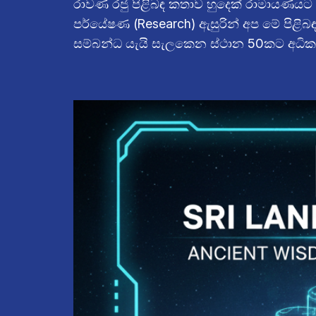
රාවණ රජු පිළිබඳ කතාව හුදෙක් රාමායණයට
පර්යේෂණ (Research) ඇසුරින් අප මේ පිළිබඳව 
සම්බන්ධ යැයි සැලකෙන ස්ථාන 50කට අධික