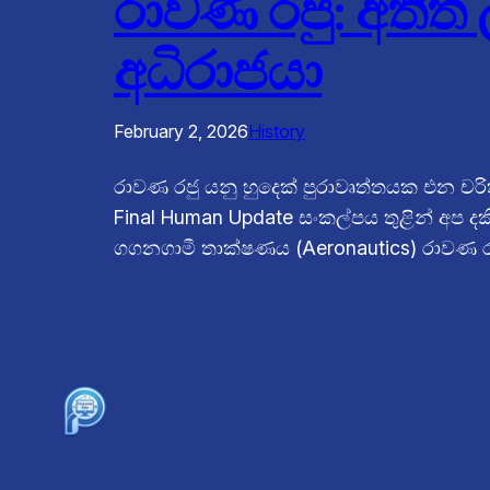
රාවණ රජු: අතීත
අධිරාජයා
February 2, 2026
History
රාවණ රජු යනු හුදෙක් පුරාවෘත්තයක එන චර
Final Human Update සංකල්පය තුළින් අප ද
ගගනගාමී තාක්ෂණය (Aeronautics) රාවණ රජ