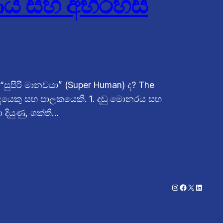
ණය සහ අභිරහස්
සුපිරි මානවයා” (Super Human) ද? The
‍යාඥයෙකු සහ පාලකයෙකි. 1. දඬු මොනරය සහ
ියුණු, ශක්ති…
Instagram
Facebook
X
LinkedI