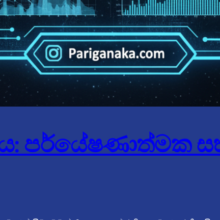
ය: පර්යේෂණාත්මක සහ 