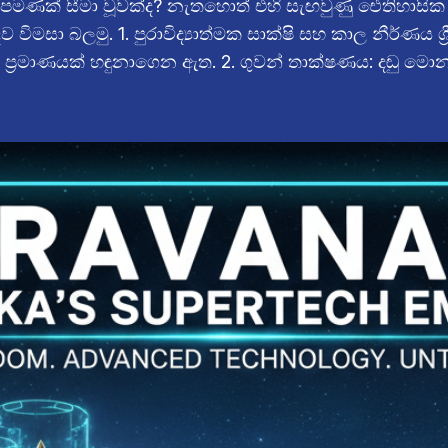
 පමණක් සීමා වූවක්ද? නැතහොත් එහි සැඟවුණු ඓතිහාසික
විමසා බලමු. 1. පුරාවිද්‍යාත්මක සාක්ෂි සහ කාල නීර්ණය ශ්‍
 ප්‍රමාණයක් හඳුනාගෙන ඇත. 2. ගුවන් තාක්ෂණය: දඬු