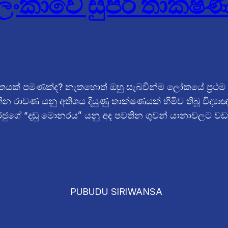
 ලංකාවේ සුපිරි තාක්ෂ
ිතයක් පමණක්ද? නැතහොත් ඔහු සැබවින්ම ලෝකයේ ප්‍රථම “
කින රාවණ යනු අතිශය දියුණු තාක්ෂණයක් හිමිව තිබූ විද්
ුගේ “දඬු මොනරය” යනු අද පවතින ගුවන් යානාවලට වඩා ද
PUBUDU SIRIWANSA