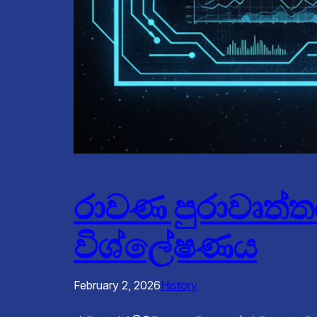
රාවණ පුරාවෘත්ත
විශ්ලේෂණය
February 2, 2026
History