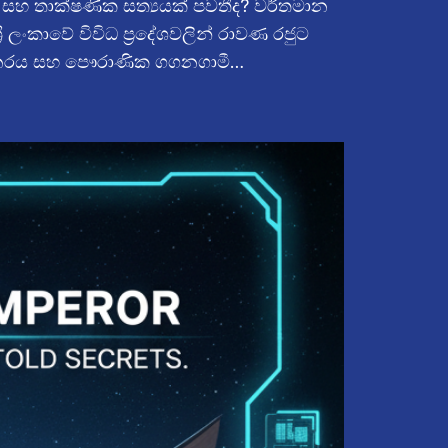
 සහ තාක්ෂණික සත්‍යයක් පවතීද? වර්තමාන
රී ලංකාවේ විවිධ ප්‍රදේශවලින් රාවණ රජුට
 මොනරය සහ පෞරාණික ගගනගාමී…