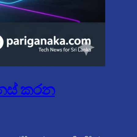
නස් කරන