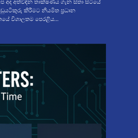
 අද අත්විඳින තාක්ෂණය ගැන සිතා සිටියේ
ිකුරු කිරීමට නියමිත ප්‍රධාන
ගතයේ විශාලතම පෙරළිය…