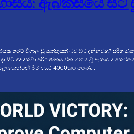
ාසය: ඇබකසයේ සිට ස
මරයක තරම් විශාල වූ යන්ත්‍රයක් බව ඔබ දන්නවාද? පරි
ත් දා සිට අද දක්වා පරිගණකය විකාශනය වූ ආකාරය කෙටියෙ
ෙස සැලකෙන්නේ මීට වසර 4000කට පමණ…