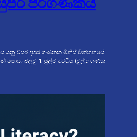
ුපිරි පරිගණකය
ගණකය යනු වසර දහස් ගණනක මිනිස් චින්තනයේ
න් සොයා බලමු. 1. මුල්ම අවධිය (මුල්ම ගණක