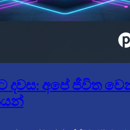
දවස: අපේ ජීවිත වෙ
යන්