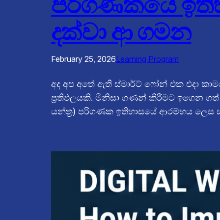
පරිගණකයේ ඉතිහ
දක්වා ආ ගමන
February 25, 2026
Learning Program
අද අප අතේ ඇති ස්මාර්ට් ෆෝන් එක එදා කා
ප්‍රතිඵලයකි. මිනිසා ගණන් කිරීමට ඉගෙන ග
යන්ත්‍ර) පරිගණක ඉතිහාසයේ ආරම්භය ල