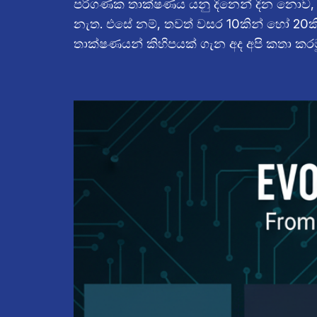
පරිගණක තාක්ෂණය යනු දිනෙන් දින නොව, පැ
නැත. එසේ නම්, තවත් වසර 10කින් හෝ 20කි
තාක්ෂණයන් කිහිපයක් ගැන අද අපි කතා කර