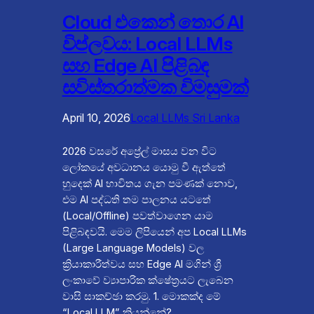
Cloud එකෙන් තොර AI
විප්ලවය: Local LLMs
සහ Edge AI පිළිබඳ
සවිස්තරාත්මක විමසුමක්
April 10, 2026
Local LLMs Sri Lanka
2026 වසරේ අප්‍රේල් මාසය වන විට
ලෝකයේ අවධානය යොමු වී ඇත්තේ
හුදෙක් AI භාවිතය ගැන පමණක් නොව,
එම AI පද්ධති තම පාලනය යටතේ
(Local/Offline) පවත්වාගෙන යාම
පිළිබඳවයි. මෙම ලිපියෙන් අප Local LLMs
(Large Language Models) වල
ක්‍රියාකාරීත්වය සහ Edge AI මගින් ශ්‍රී
ලංකාවේ ව්‍යාපාරික ක්ෂේත්‍රයට ලැබෙන
වාසි සාකච්ඡා කරමු. 1. මොකක්ද මේ
“Local LLM” කියන්නේ?…