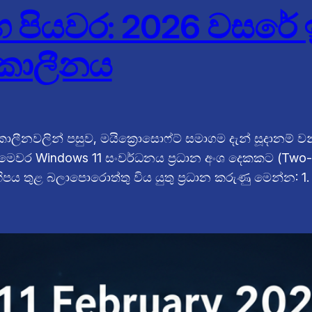
 පියවර: 2026 වසරේ ඉද
්කාලීනය
ාලීනවලින් පසුව, මයික්‍රොසොෆ්ට් සමාගම දැන් සූදානම්
. මෙවර Windows 11 සංවර්ධනය ප්‍රධාන අංශ දෙකකට (Two-
ිපය තුළ බලාපොරොත්තු විය යුතු ප්‍රධාන කරුණු මෙන්න: 1