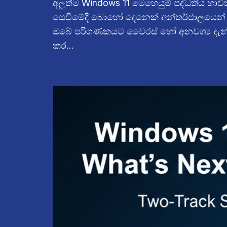
අලුත්ම Windows 11 මෙහෙයුම් පද්ධතිය භාව
සෙවීමේදී බොහෝ දෙනෙක් අන්තර්ජාලයෙන් ව
ඔබේ පරිගණකයට වෛරස් හෝ අනවශ්‍ය දැන්වීම්
කර…