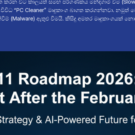
ිත කරන විට කාලයත් සමඟ පරිගණකය මන්දගාමී වීම (Slow වී
ිවිධ “PC Cleaner” මෘදුකාංග බාගත කරගන්නවා. නමුත් 
 (Malware) ඇතුළු වීමයි. කිසිදු අමතර මෘදුකාංගයක් නොම