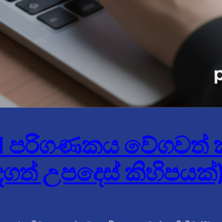
11 පරිගණකය වේගවත්
ත් උපදෙස් කිහිපයක්