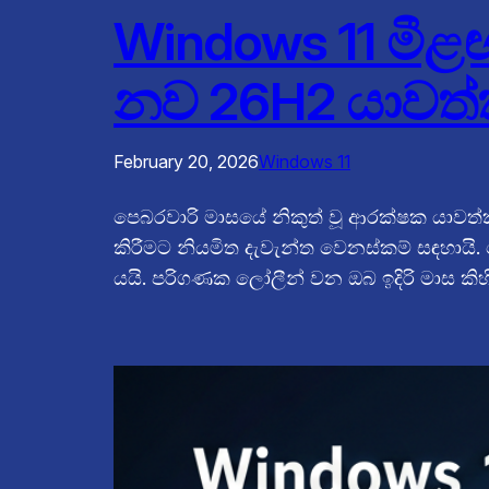
Windows 11 මීළඟ
නව 26H2 යාවත
February 20, 2026
Windows 11
පෙබරවාරි මාසයේ නිකුත් වූ ආරක්ෂක යාවත්ක
කිරීමට නියමිත දැවැන්ත වෙනස්කම් සඳහායි
යයි. පරිගණක ලෝලීන් වන ඔබ ඉදිරි මාස කිහ