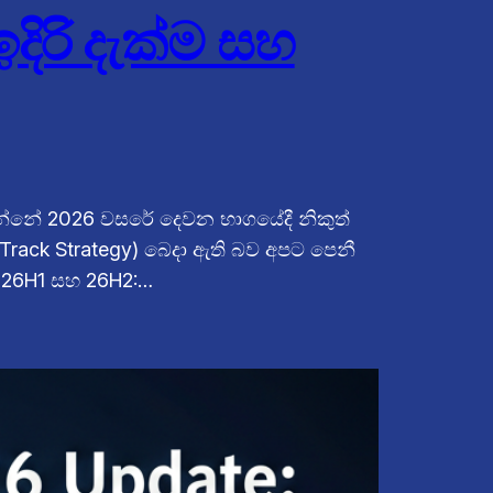
ිරි දැක්ම සහ
 වන්නේ 2026 වසරේ දෙවන භාගයේදී නිකුත්
Track Strategy) බෙදා ඇති බව අපට පෙනී
. 26H1 සහ 26H2:…